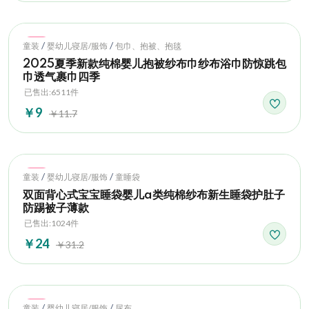
Hot
/
/
童装
婴幼儿寝居/服饰
包巾、抱被、抱毯
2025夏季新款纯棉婴儿抱被纱布巾纱布浴巾防惊跳包
巾透气裹巾四季
已售出:6511件
￥9
￥11.7
Hot
/
/
童装
婴幼儿寝居/服饰
童睡袋
双面背心式宝宝睡袋婴儿a类纯棉纱布新生睡袋护肚子
防踢被子薄款
已售出:1024件
￥24
￥31.2
Hot
/
/
童装
婴幼儿寝居/服饰
尿布