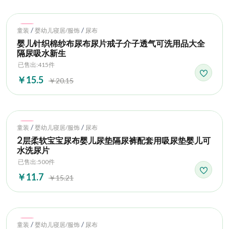
Hot
/
/
童装
婴幼儿寝居/服饰
尿布
婴儿针织棉纱布尿布尿片戒子介子透气可洗用品大全
隔尿吸水新生
已售出:415件
￥15.5
￥20.15
Hot
/
/
童装
婴幼儿寝居/服饰
尿布
2层柔软宝宝尿布婴儿尿垫隔尿裤配套用吸尿垫婴儿可
水洗尿片
已售出:500件
￥11.7
￥15.21
Hot
/
/
童装
婴幼儿寝居/服饰
尿布