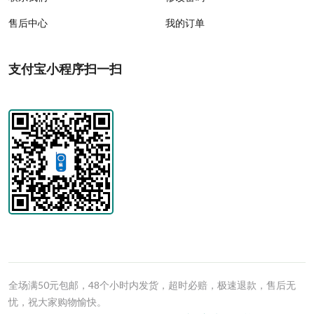
售后中心
我的订单
支付宝小程序扫一扫
全场满50元包邮，48个小时内发货，超时必赔，极速退款，售后无
忧，祝大家购物愉快。