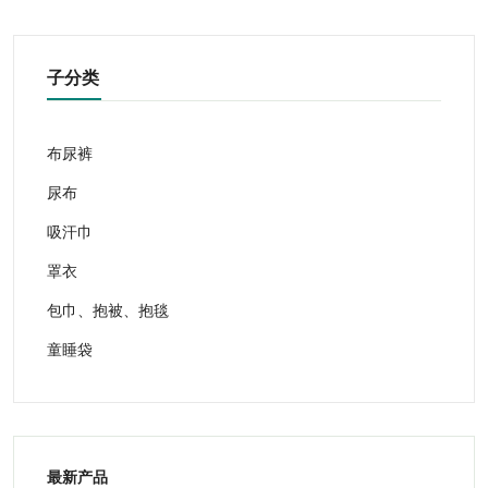
子分类
布尿裤
尿布
吸汗巾
罩衣
包巾、抱被、抱毯
童睡袋
最新产品