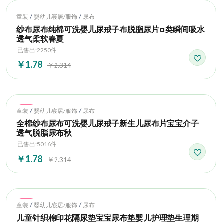
Hot
/
/
童装
婴幼儿寝居/服饰
尿布
纱布尿布纯棉可洗婴儿尿戒子布脱脂尿片a类瞬间吸水
透气柔软春夏
已售出:2250件
￥1.78
￥2.314
Hot
/
/
童装
婴幼儿寝居/服饰
尿布
全棉纱布尿布可洗婴儿尿戒子新生儿尿布片宝宝介子
透气脱脂尿布秋
已售出:5016件
￥1.78
￥2.314
Hot
/
/
童装
婴幼儿寝居/服饰
尿布
儿童针织棉印花隔尿垫宝宝尿布垫婴儿护理垫生理期