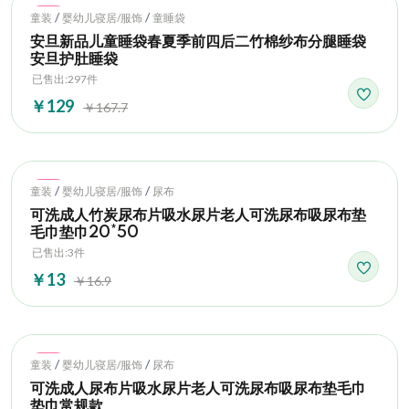
Hot
/
/
童装
婴幼儿寝居/服饰
童睡袋
安旦新品儿童睡袋春夏季前四后二竹棉纱布分腿睡袋
安旦护肚睡袋
已售出:297件
￥129
￥167.7
Hot
/
/
童装
婴幼儿寝居/服饰
尿布
可洗成人竹炭尿布片吸水尿片老人可洗尿布吸尿布垫
毛巾垫巾20*50
已售出:3件
￥13
￥16.9
Hot
/
/
童装
婴幼儿寝居/服饰
尿布
可洗成人尿布片吸水尿片老人可洗尿布吸尿布垫毛巾
垫巾常规款