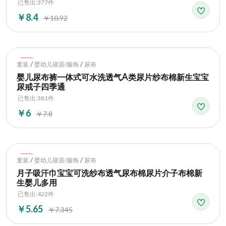
已售出:377件
￥8.4
￥10.92
Hot
/
/
童装
婴幼儿寝居/服饰
尿布
婴儿尿布裤一体式可水洗透气A类尿片纱布棉新生宝宝
尿戒子四季通
已售出:381件
￥6
￥7.8
Hot
/
/
童装
婴幼儿寝居/服饰
尿布
月子吸汗巾宝宝可洗纱布透气尿布棉尿片介子布棉新
生婴儿多用
已售出:422件
￥5.65
￥7.345