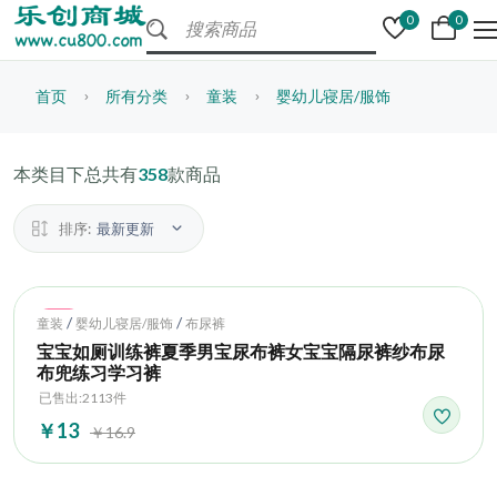
0
0
首页
所有分类
童装
婴幼儿寝居/服饰
本类目下总共有
358
款商品
排序:
最新更新
Hot
/
/
童装
婴幼儿寝居/服饰
布尿裤
宝宝如厕训练裤夏季男宝尿布裤女宝宝隔尿裤纱布尿
布兜练习学习裤
已售出:2113件
￥13
￥16.9