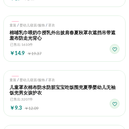
Hot
/
/
童装
婴幼儿寝居/服饰
罩衣
棉哺乳巾喂奶巾授乳外出披肩春夏秋罩衣遮挡吊带遮
羞布防走光背心
已售出:1610件
￥14.9
￥19.37
Hot
/
/
童装
婴幼儿寝居/服饰
罩衣
儿童罩衣棉布防水防脏宝宝吃饭围兜夏季婴幼儿无袖
饭兜男女孩护衣
已售出:3207件
￥9.3
￥12.09