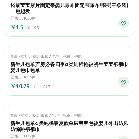
袋鼠宝宝尿片固定带婴儿尿布固定带尿布绑带(三条装)
一包起发
已售出:1000件
￥1.5
￥1.95
Hot
/
/
童装
婴幼儿寝居/服饰
包巾、抱被、抱毯
新生儿包单产房必备四季a类纯棉抱被初生宝宝襁褓巾
婴儿包巾包单
已售出:1036件
￥10.79
￥14.027
Hot
/
/
童装
婴幼儿寝居/服饰
包巾、抱被、抱毯
新生儿包单a类纯棉春夏款单层宝宝包被婴儿外出防风
防惊跳襁褓巾
已售出:1117件