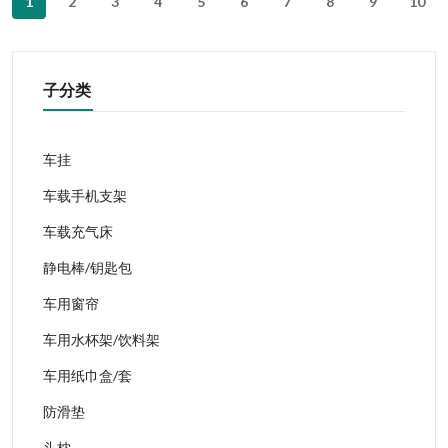
1
2
3
4
5
6
7
8
9
10
子分类
车挂
车载手机支架
车载充气床
静电棒/钥匙包
车用窗帘
车用水杯架/饮料架
车用纸巾盒/套
防滑垫
头枕