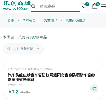
0
0
首页
所有分类
汽车用品
汽车内饰用品
本类目下总共有
987
款商品
排序:
最新更新
Hot
/
/
汽车用品
汽车内饰用品
车用窗帘
汽车防蚊虫纱窗车窗防蚊网遮阳帘窗帘防晒轿车窗纱
网车用蚊帐车载
已售出:0件
￥7.2
￥9.36