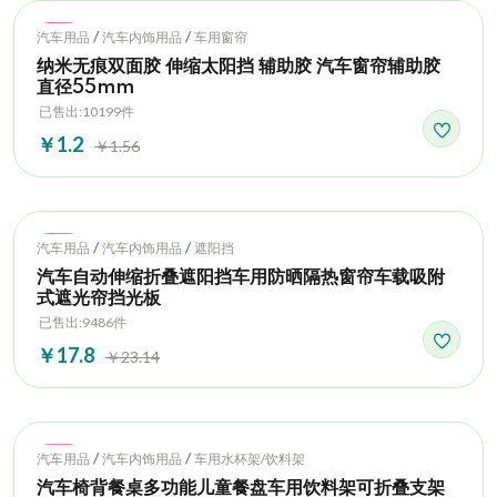
Hot
/
/
汽车用品
汽车内饰用品
车用窗帘
纳米无痕双面胶 伸缩太阳挡 辅助胶 汽车窗帘辅助胶
直径55mm
已售出:10199件
￥1.2
￥1.56
Hot
/
/
汽车用品
汽车内饰用品
遮阳挡
汽车自动伸缩折叠遮阳挡车用防晒隔热窗帘车载吸附
式遮光帘挡光板
已售出:9486件
￥17.8
￥23.14
Hot
/
/
汽车用品
汽车内饰用品
车用水杯架/饮料架
汽车椅背餐桌多功能儿童餐盘车用饮料架可折叠支架