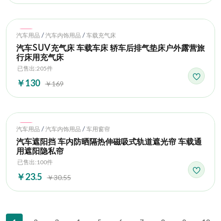
Hot
/
/
汽车用品
汽车内饰用品
车载充气床
汽车SUV充气床 车载车床 轿车后排气垫床户外露营旅
行床用充气床
已售出:205件
￥130
￥169
Hot
/
/
汽车用品
汽车内饰用品
车用窗帘
汽车遮阳挡 车内防晒隔热伸磁吸式轨道遮光帘 车载通
用遮阳隐私帘
已售出:100件
￥23.5
￥30.55