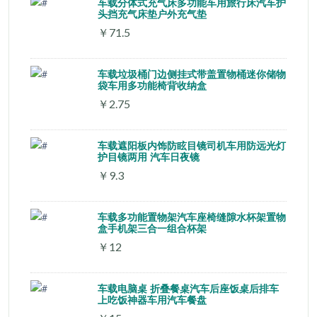
车载分体式充气床多功能车用旅行床汽车护
头挡充气床垫户外充气垫
￥71.5
车载垃圾桶门边侧挂式带盖置物桶迷你储物
袋车用多功能椅背收纳盒
￥2.75
车载遮阳板内饰防眩目镜司机车用防远光灯
护目镜两用 汽车日夜镜
￥9.3
车载多功能置物架汽车座椅缝隙水杯架置物
盒手机架三合一组合杯架
￥12
车载电脑桌 折叠餐桌汽车后座饭桌后排车
上吃饭神器车用汽车餐盘