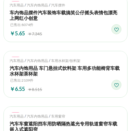
Hot
/
/
汽车用品
汽车内饰用品
汽车摆件
车内饰品摆件汽车装饰车载搞笑公仔摇头表情包漂亮
上网红小创意
已售出:8074件
￥5.65
￥7.345
Hot
/
/
汽车用品
汽车内饰用品
车用水杯架/饮料架
汽车内饰用品 车门悬挂式饮料架 车用多功能椅背车载
水杯架茶杯架
已售出:2109件
￥6.55
￥8.515
Hot
/
/
汽车用品
汽车内饰用品
车用窗帘
汽车车窗遮阳挡车用防晒隔热遮光专用轨道窗帘车载
嵌入式遮阳帘