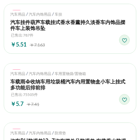
Hot
/
/
汽车用品
汽车内饰用品
车挂
汽车挂件葫芦车载挂式香水香薰持久淡香车内饰品摆
件车上装饰吊坠
已售出:787件
￥5.51
￥7.163
Hot
/
/
汽车用品
汽车内饰用品
车用置物袋/置物箱
车载雨伞收纳车用垃圾桶汽车内用置物盒小车上挂式
多功能后排前排
已售出:75505件
￥5.7
￥7.41
Hot
/
/
汽车用品
汽车内饰用品
防滑垫