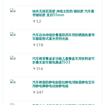
纳米无痕双面胶 伸缩太阳挡 辅助胶 汽车窗
帘辅助胶 直径55mm
￥1.2
汽车自动伸缩折叠遮阳挡车用防晒隔热窗帘
车载吸附式遮光帘挡光板
￥17.8
汽车椅背餐桌多功能儿童餐盘车用饮料架可
折叠支架车载电脑桌1503
￥15.6
汽车树脂防静电钥匙扣静电消除器静电宝车
用静电棒静电祛除静电链
￥3.47