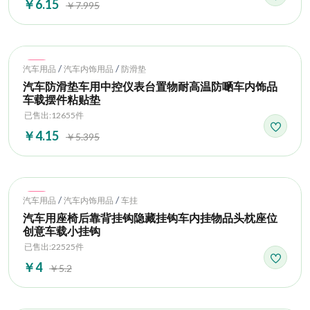
￥6.15
￥7.995
Hot
/
/
汽车用品
汽车内饰用品
防滑垫
汽车防滑垫车用中控仪表台置物耐高温防嗮车内饰品
车载摆件粘贴垫
已售出:12655件
￥4.15
￥5.395
Hot
/
/
汽车用品
汽车内饰用品
车挂
汽车用座椅后靠背挂钩隐藏挂钩车内挂物品头枕座位
创意车载小挂钩
已售出:22525件
￥4
￥5.2