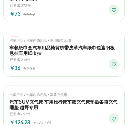
已售出:575件
￥73
￥94.9
Hot
/
/
汽车用品
汽车内饰用品
车用纸巾盒/套
车载纸巾盒汽车用品椅背绑带皮革汽车纸巾包遮阳板
悬挂车用纸巾抽
已售出:248件
￥16
￥20.8
Hot
/
/
汽车用品
汽车内饰用品
车载充气床
汽车SUV充气床 车用旅行床车载充气床垫后备箱充气
睡垫 越野专用
已售出:657件
￥126.28
￥164.164