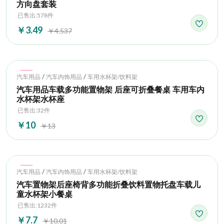
方向盘套装
已售出:578件
￥3.49
￥4.537
Hot
/
/
汽车用品
汽车内饰用品
车用水杯架/饮料架
汽车用品车载多功能置物架 后座可折叠餐桌 车用车内
水杯架水杯座
已售出:32件
￥10
￥13
Hot
/
/
汽车用品
汽车内饰用品
车用水杯架/饮料架
汽车置物架后座椅背多功能折叠饮料置物托盘车载儿
童水杯架小餐桌
已售出:1232件
￥7.7
￥10.01