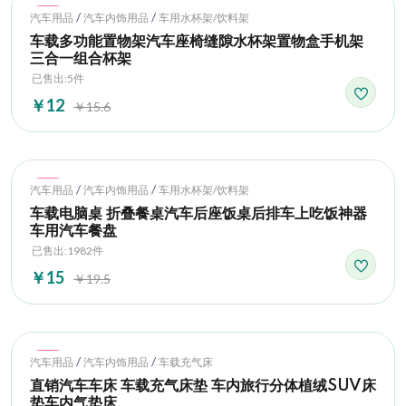
Hot
/
/
汽车用品
汽车内饰用品
车用水杯架/饮料架
车载多功能置物架汽车座椅缝隙水杯架置物盒手机架
三合一组合杯架
已售出:5件
￥12
￥15.6
Hot
/
/
汽车用品
汽车内饰用品
车用水杯架/饮料架
车载电脑桌 折叠餐桌汽车后座饭桌后排车上吃饭神器
车用汽车餐盘
已售出:1982件
￥15
￥19.5
Hot
/
/
汽车用品
汽车内饰用品
车载充气床
直销汽车车床 车载充气床垫 车内旅行分体植绒SUV床
垫车内气垫床