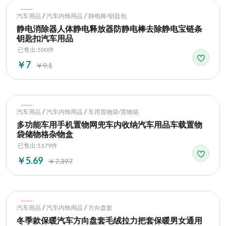
Hot
/
/
汽车用品
汽车内饰用品
静电棒/钥匙包
静电消除器人体静电释放器防静电棒去除静电宝链条
钥匙扣汽车用品
已售出:500件
￥7
￥9.1
Hot
/
/
汽车用品
汽车内饰用品
车用置物袋/置物箱
多功能车用手机置物网兜车内收纳汽车用品车载置物
袋储物格杂物盒
已售出:5179件
￥5.69
￥7.397
Hot
/
/
汽车用品
汽车内饰用品
方向盘套
冬季款保暖汽车方向盘套毛绒拉力把套保暖男女通用