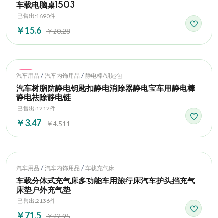
车载电脑桌1503
已售出:1690件
￥15.6
￥20.28
Hot
/
/
汽车用品
汽车内饰用品
静电棒/钥匙包
汽车树脂防静电钥匙扣静电消除器静电宝车用静电棒
静电祛除静电链
已售出:1212件
￥3.47
￥4.511
Hot
/
/
汽车用品
汽车内饰用品
车载充气床
车载分体式充气床多功能车用旅行床汽车护头挡充气
床垫户外充气垫
已售出:2136件
￥71.5
￥92.95