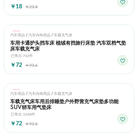
￥18
￥23.4
Hot
/
/
汽车用品
汽车内饰用品
车载充气床
车用卡通护头挡车床 植绒有挡旅行床垫 汽车双档气垫
床车载充气床
已售出:763件
￥72
￥93.6
Hot
/
/
汽车用品
汽车内饰用品
车载充气床
车载充气床车用后排睡垫户外野营充气床垫多功能
SUV轿车用气垫床
已售出:1368件
￥72
￥93.6