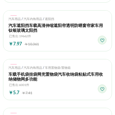
Hot
/
/
汽车用品
汽车内饰用品
遮阳挡
汽车遮阳挡车载高清伸缩遮阳帘透明防晒窗帘家车用
钛银玻璃太阳挡
已售出:19662件
￥7.97
￥10.361
Hot
/
/
汽车用品
汽车内饰用品
车用置物袋/置物箱
车载手机袋挂袋网兜置物袋汽车收纳袋粘贴式车用收
纳储物网多功能
已售出:6001件
￥5.7
￥7.41