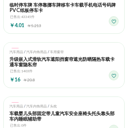
临时停车牌 车停靠挪车牌移车卡车载手机电话号码牌
PVC纸板停车卡
已售出:43345件
￥4.01
￥5.213
Hot
/
/
汽车用品
汽车内饰用品
车用窗帘
升级嵌入式滑轨汽车遮阳挡窗帘遮光防晒隔热车载卡
通车窗隐私帘
已售出:1403件
￥16
￥20.8
Hot
/
/
汽车用品
汽车内饰用品
头枕
车载婴儿头部固定带儿童汽车安全座椅头托头靠头部
车内睡眠辅助带
已售出:0件