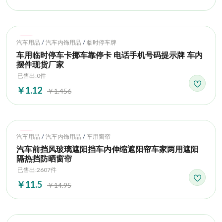
Hot
/
/
汽车用品
汽车内饰用品
临时停车牌
车用临时停车卡挪车靠停卡 电话手机号码提示牌 车内
摆件现货厂家
已售出:0件
￥1.12
￥1.456
Hot
/
/
汽车用品
汽车内饰用品
车用窗帘
汽车前挡风玻璃遮阳挡车内伸缩遮阳帘车家两用遮阳
隔热挡防晒窗帘
已售出:2607件
￥11.5
￥14.95