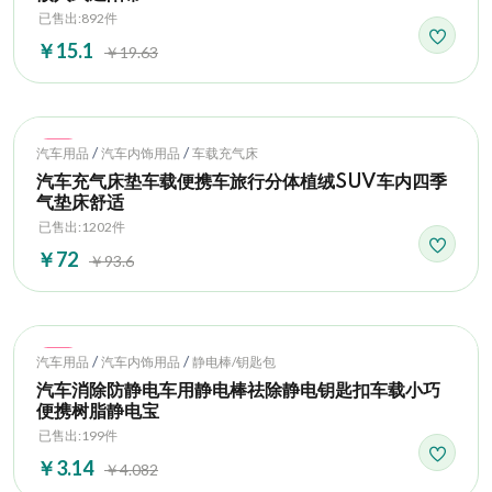
已售出:892件
￥15.1
￥19.63
Hot
/
/
汽车用品
汽车内饰用品
车载充气床
汽车充气床垫车载便携车旅行分体植绒SUV车内四季
气垫床舒适
已售出:1202件
￥72
￥93.6
Hot
/
/
汽车用品
汽车内饰用品
静电棒/钥匙包
汽车消除防静电车用静电棒祛除静电钥匙扣车载小巧
便携树脂静电宝
已售出:199件
￥3.14
￥4.082