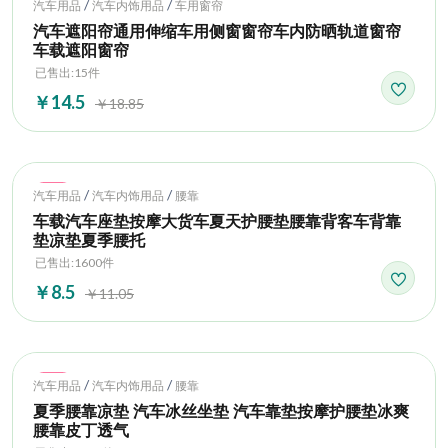
Hot
/
/
汽车用品
汽车内饰用品
车用窗帘
汽车遮阳帘通用伸缩车用侧窗窗帘车内防晒轨道窗帘
车载遮阳窗帘
已售出:15件
￥14.5
￥18.85
Hot
/
/
汽车用品
汽车内饰用品
腰靠
车载汽车座垫按摩大货车夏天护腰垫腰靠背客车背靠
垫凉垫夏季腰托
已售出:1600件
￥8.5
￥11.05
Hot
/
/
汽车用品
汽车内饰用品
腰靠
夏季腰靠凉垫 汽车冰丝坐垫 汽车靠垫按摩护腰垫冰爽
腰靠皮丁透气