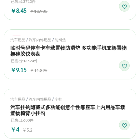
已售出:3710件
￥8.45
￥10.985
Hot
/
/
汽车用品
汽车内饰用品
防滑垫
临时号码停车卡车载置物防滑垫 多功能手机支架置物
架硅胶仪表盘
已售出:13524件
￥9.15
￥11.895
Hot
/
/
汽车用品
汽车内饰用品
车挂
汽车挂钩隐藏式多功能创意个性靠座车上内用品车载
置物椅背小挂勾
已售出:600件
￥4
￥5.2