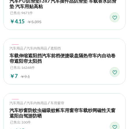
汽车PU防滑垫13x7汽车摆件品防滑垫 车载香水防滑
垫 汽车用贴高粘
已售出:9671件
￥4.15
￥5.395
Hot
/
/
汽车用品
汽车内饰用品
遮阳挡
车载伸缩遮阳挡汽车前档便捷吸盘隔热帘车内自动卷
帘遮阳帘太阳挡
已售出:16268件
￥7
￥9.1
Hot
/
/
汽车用品
汽车内饰用品
车用窗帘
汽车纱窗防蚊虫磁吸蚊帐车用窗帘车载纱网磁性天窗
遮阳自驾游防晒
已售出:100件