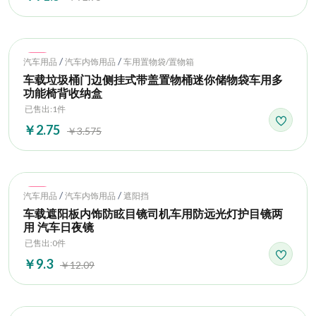
Hot
/
/
汽车用品
汽车内饰用品
车用置物袋/置物箱
车载垃圾桶门边侧挂式带盖置物桶迷你储物袋车用多
功能椅背收纳盒
已售出:1件
￥2.75
￥3.575
Hot
/
/
汽车用品
汽车内饰用品
遮阳挡
车载遮阳板内饰防眩目镜司机车用防远光灯护目镜两
用 汽车日夜镜
已售出:0件
￥9.3
￥12.09