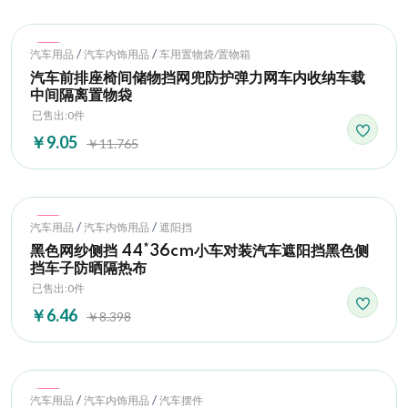
Hot
/
/
汽车用品
汽车内饰用品
车用置物袋/置物箱
汽车前排座椅间储物挡网兜防护弹力网车内收纳车载
中间隔离置物袋
已售出:0件
￥9.05
￥11.765
Hot
/
/
汽车用品
汽车内饰用品
遮阳挡
黑色网纱侧挡 44*36cm小车对装汽车遮阳挡黑色侧
挡车子防晒隔热布
已售出:0件
￥6.46
￥8.398
Hot
/
/
汽车用品
汽车内饰用品
汽车摆件