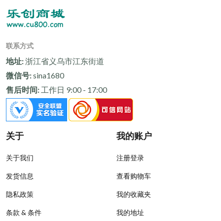
联系方式
地址:
浙江省义乌市江东街道
微信号:
sina1680
售后时间:
工作日 9:00 - 17:00
关于
我的账户
关于我们
注册登录
发货信息
查看购物车
隐私政策
我的收藏夹
条款 & 条件
我的地址