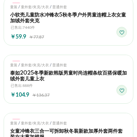
Hot
/
/
童装
童外套/夹克/大衣
普通外套
小软壳儿童防水冲锋衣5秋冬季户外男童连帽上衣女童
加绒外套夹克
已售出:7440件
￥59.9
￥77.87
Hot
/
/
童装
童外套/夹克/大衣
普通外套
泰如2025冬季新款韩版男童时尚连帽条纹百搭保暖加
绒外套儿童上衣
已售出:888件
￥104.9
￥136.37
Hot
/
/
童装
童外套/夹克/大衣
普通外套
女童冲锋衣三合一可拆卸秋冬装新款加厚外套两件套
装女大童加棉服