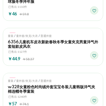
球服冬季拜年服
已售出:1110件
￥46
￥59.8
Hot
/
/
童装
童外套/夹克/大衣
普通外套
6356儿童机车皮衣新款春秋冬季女童夹克男童洋气外
套短款皮风衣
已售出:1127件
￥44.9
￥58.37
Hot
/
/
童装
童外套/夹克/大衣
普通外套
w328女童粉色时尚绒外套宝宝冬装儿童韩版洋气夹
棉连帽冬季童装
已售出:1240件
￥57
￥74.1