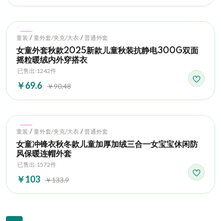
Hot
/
/
童装
童外套/夹克/大衣
普通外套
女童外套秋款2025新款儿童秋装抗静电300G双面
摇粒暖绒内外穿搭衣
已售出:1242件
￥69.6
￥90.48
Hot
/
/
童装
童外套/夹克/大衣
普通外套
女童冲锋衣秋冬款儿童加厚加绒三合一女宝宝休闲防
风保暖连帽外套
已售出:1572件
￥103
￥133.9