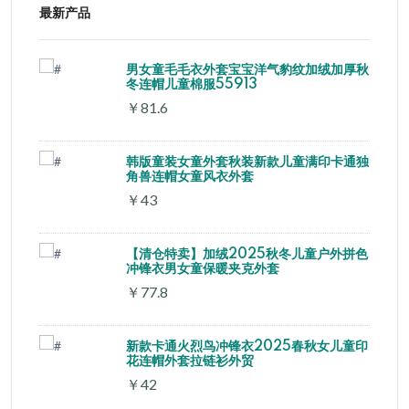
最新产品
男女童毛毛衣外套宝宝洋气豹纹加绒加厚秋
冬连帽儿童棉服55913
￥81.6
韩版童装女童外套秋装新款儿童满印卡通独
角兽连帽女童风衣外套
￥43
【清仓特卖】加绒2025秋冬儿童户外拼色
冲锋衣男女童保暖夹克外套
￥77.8
新款卡通火烈鸟冲锋衣2025春秋女儿童印
花连帽外套拉链衫外贸
￥42