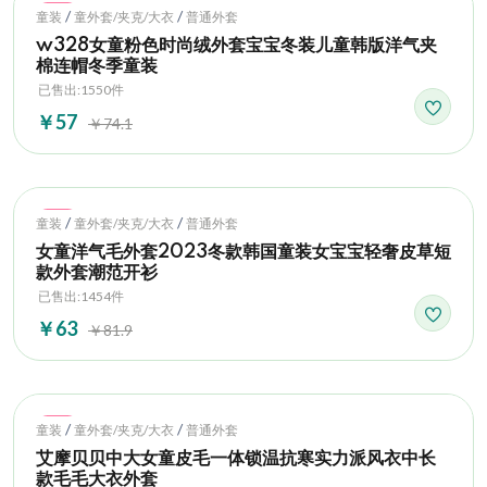
Hot
/
/
童装
童外套/夹克/大衣
普通外套
w328女童粉色时尚绒外套宝宝冬装儿童韩版洋气夹
棉连帽冬季童装
已售出:1550件
￥57
￥74.1
Hot
/
/
童装
童外套/夹克/大衣
普通外套
女童洋气毛外套2023冬款韩国童装女宝宝轻奢皮草短
款外套潮范开衫
已售出:1454件
￥63
￥81.9
Hot
/
/
童装
童外套/夹克/大衣
普通外套
艾摩贝贝中大女童皮毛一体锁温抗寒实力派风衣中长
款毛毛大衣外套