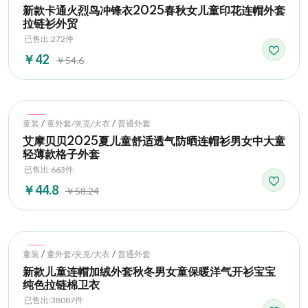
新款卡通火烈鸟冲锋衣2025春秋女儿童印花连帽外套
拉链衫外贸
已售出:272件
￥42
￥54.6
Hot
/
/
童装
童外套/夹克/大衣
普通外套
艾摩贝贝2025夏儿童舒适透气防晒连帽衫男女中大童
轻薄款格子外套
已售出:663件
￥44.8
￥58.24
Hot
/
/
童装
童外套/夹克/大衣
普通外套
新款儿童连帽加绒外套秋冬男女童保暖洋气开衫宝宝
纯色拉链棉卫衣
已售出:38087件