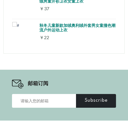
绒男童开衫卫衣女童上衣
￥37
秋冬儿童新款加绒奥利绒外套男女童撞色潮
流户外运动上衣
￥22
邮箱订阅
Subscribe