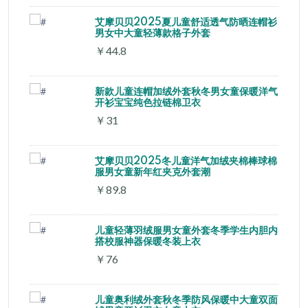
艾摩贝贝2025夏儿童舒适透气防晒连帽衫
男女中大童轻薄款格子外套
￥44.8
新款儿童连帽加绒外套秋冬男女童保暖洋气
开衫宝宝纯色拉链棉卫衣
￥31
艾摩贝贝2025冬儿童洋气加绒夹棉棒球棉
服男女童新年红夹克外套潮
￥89.8
儿童轻薄羽绒服男女童外套冬季学生内胆内
搭校服神器保暖冬装上衣
￥76
儿童奥利绒外套秋冬季防风保暖中大童双面