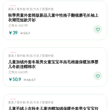
Hot
/
/
童装
童外套/夹克/大衣
普通外套
秋季男童外套韩版新品儿童中性格子翻领磨毛长袖上
衣潮范短款开衫
已售出:1027件
￥39
￥50.7
Hot
/
/
童装
童外套/夹克/大衣
普通外套
儿童加绒外套冬装男女童宝宝羊羔毛棉服保暖加厚婴
儿冬款连帽棉衣
已售出:2623件
￥50.9
￥66.17
Hot
/
/
童装
童外套/夹克/大衣
普通外套
儿童毛绒上衣秋冬儿童连帽加绒保暖外套男女宝宝拉