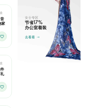
盒
女士专区
纫音
节省17%
物家
办公室着装
去看看
盒
挂件
意礼