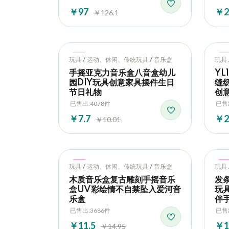
￥97
￥2
￥126.1
Hot
Ho
/
/
玩具
运动、休闲、传统玩具
音乐盒
玩具
手摇亚克力音乐盒八音盒幼儿
YL
园DIY玩具创意家具摆件生日
缝
节日礼物
创
已售出:4078件
已售
￥7.7
￥2
￥10.01
Hot
Ho
/
/
玩具
运动、休闲、传统玩具
音乐盒
玩具
木质音乐盒复古雕刻手摇音乐
发
盒UV彩绘情不自禁坠入爱河音
玩
乐盒
伴
已售出:3686件
已售
￥11.5
￥1
￥14.95