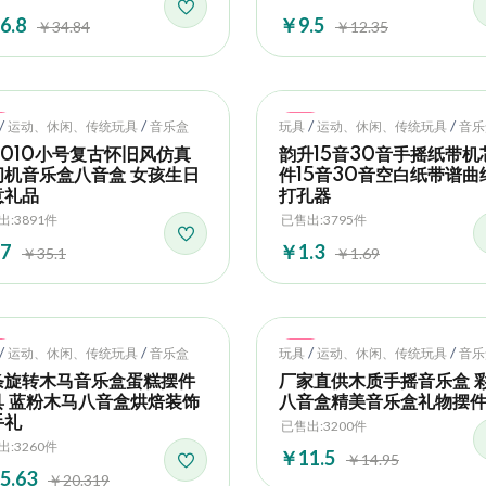
6.8
￥9.5
￥34.84
￥12.35
t
Hot
/
/
/
/
运动、休闲、传统玩具
音乐盒
玩具
运动、休闲、传统玩具
音乐
1010小号复古怀旧风仿真
韵升15音30音手摇纸带机
纫机音乐盒八音盒 女孩生日
件15音30音空白纸带谱曲
意礼品
打孔器
出:3891件
已售出:3795件
7
￥1.3
￥35.1
￥1.69
t
Hot
/
/
/
/
运动、休闲、传统玩具
音乐盒
玩具
运动、休闲、传统玩具
音乐
条旋转木马音乐盒蛋糕摆件
厂家直供木质手摇音乐盒 
具 蓝粉木马八音盒烘焙装饰
八音盒精美音乐盒礼物摆
手礼
已售出:3200件
出:3260件
￥11.5
￥14.95
5.63
￥20.319