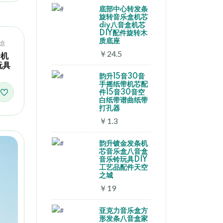
底部中心转发条
旋转音乐盒机芯
diy八音盒机芯
DIY配件旋转木
质底座
盒
￥24.5
铃机
玩具
韵升15音30音
手摇纸带机芯配
件15音30音空
白纸带谱曲纸带
打孔器
￥1.3
韵升镀金发条机
芯音乐盒八音盒
音乐铃玩具DIY
工艺品配件天空
之城
￥19
亚克力音乐盒方
形发条八音盒家