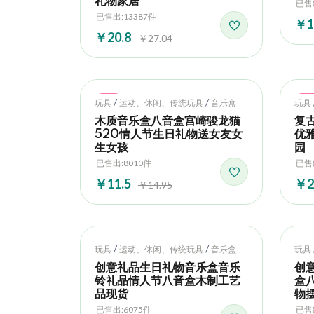
礼物家居
已售出
已售出:13387件
￥1
￥20.8
￥27.04
Hot
Ho
/
/
玩具
运动、休闲、传统玩具
音乐盒
玩具
木质音乐盒八音盒宫崎骏龙猫
复
520情人节生日礼物送女友女
优
生女孩
园
已售出:8010件
已售
￥11.5
￥2
￥14.95
Hot
Ho
/
/
玩具
运动、休闲、传统玩具
音乐盒
玩具
创意礼品生日礼物音乐盒音乐
创
铃礼品情人节八音盒木制工艺
盒
品现货
物
已售出:6075件
已售