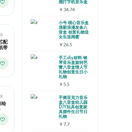
感打字机音乐盒
￥34.74
小号 桃心音乐盒
清新浪漫发条八
音盒 创意礼物送
盒
女生送闺蜜
芯配
￥26.5
纸带
手工diy材料 钢
琴音乐盒旋转芭
蕾八音盒情人节
礼物创意生日小
礼物
￥5.5
盒
手摇亚克力音乐
盒八音盒幼儿园
彩绘
DIY玩具创意家
件
具摆件生日节日
礼物
￥7.7