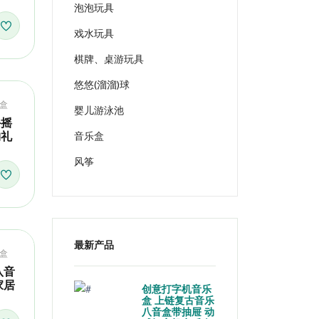
泡泡玩具
戏水玩具
棋牌、桌游玩具
悠悠(溜溜)球
盒
婴儿游泳池
手摇
音乐盒
物礼
风筝
最新产品
盒
八音
家居
创意打字机音乐
盒 上链复古音乐
八音盒带抽屉 动