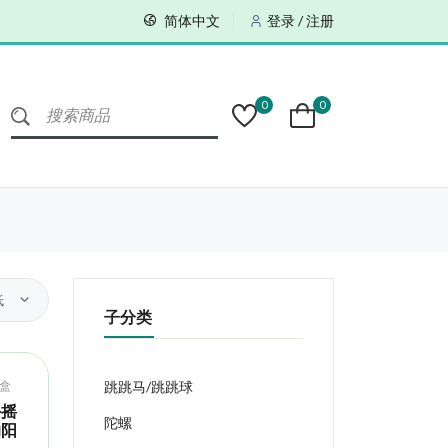
简体中文
登录 / 注册
0
0
低
子分类
盒
跳跳马/跳跳球
手摇
陀螺
的阳