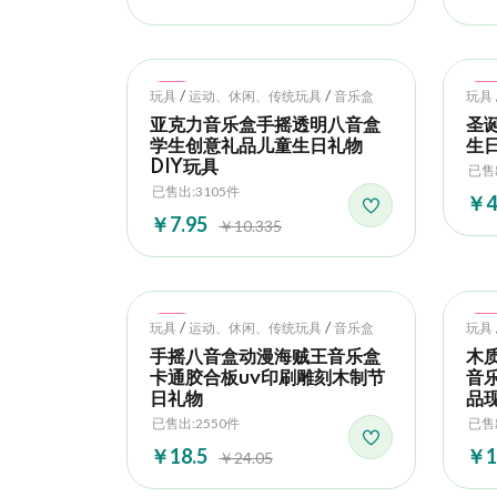
Hot
Ho
/
/
玩具
运动、休闲、传统玩具
音乐盒
玩具
亚克力音乐盒手摇透明八音盒
圣
学生创意礼品儿童生日礼物
生
DIY玩具
已售
已售出:3105件
￥4
￥7.95
￥10.335
Hot
Ho
/
/
玩具
运动、休闲、传统玩具
音乐盒
玩具
手摇八音盒动漫海贼王音乐盒
木
卡通胶合板uv印刷雕刻木制节
音
日礼物
品
已售出:2550件
已售
￥18.5
￥1
￥24.05