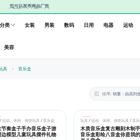
也可以发布商品广告
这里可以发布网址公告
也可以发布商品广告
分类
女装
男装
数码
日用
电器
运动
美容
玩具
音乐盒
排序:
销量：由高到
t
Hot
/
/
/
/
运动、休闲、传统玩具
音乐盒
玩具
运动、休闲、传统玩具
音乐
款节奏盒子手办音乐盒子游
木质音乐盒复古雕刻木制
周边模型儿童玩具摆件礼物
音乐盒彩绘八音盒你是我