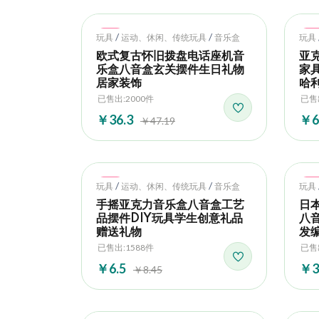
Hot
Ho
/
/
玩具
运动、休闲、传统玩具
音乐盒
玩具
欧式复古怀旧拨盘电话座机音
亚
乐盒八音盒玄关摆件生日礼物
家
居家装饰
哈
已售出:2000件
已售
￥36.3
￥6
￥47.19
Hot
Ho
/
/
玩具
运动、休闲、传统玩具
音乐盒
玩具
手摇亚克力音乐盒八音盒工艺
日本
品摆件DIY玩具学生创意礼品
八
赠送礼物
发编
已售出:1588件
已售
￥6.5
￥3
￥8.45