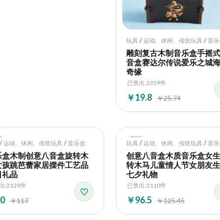
/
/
玩具
运动、休闲、传统玩具
音乐
雕刻复古木制音乐盒手摇
音盒赛达尔传说爱乐之城
奇缘
已售出:2359件
￥19.8
￥25.74
t
Hot
/
/
/
/
运动、休闲、传统玩具
音乐盒
玩具
运动、休闲、传统玩具
音乐
乐盒木制创意八音盒旋转木
创意八音盒木质音乐盒女
女孩跳芭蕾家居摆件工艺品
转木马儿童情人节女朋友
日礼品
七夕礼物
出:2129件
已售出:2110件
0
￥96.5
￥117
￥125.45