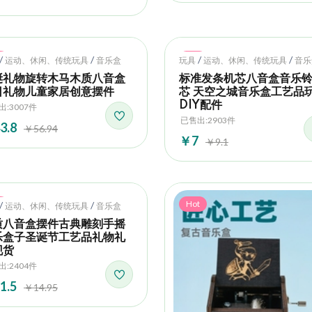
t
Hot
/
/
/
/
运动、休闲、传统玩具
音乐盒
玩具
运动、休闲、传统玩具
音乐
诞礼物旋转木马木质八音盒
标准发条机芯八音盒音乐
日礼物儿童家居创意摆件
芯 天空之城音乐盒工艺品
DIY配件
出:3007件
已售出:2903件
3.8
￥56.94
￥7
￥9.1
t
Hot
/
/
运动、休闲、传统玩具
音乐盒
质八音盒摆件古典雕刻手摇
乐盒子圣诞节工艺品礼物礼
现货
出:2404件
1.5
￥14.95