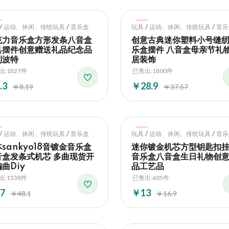
t
Hot
/
/
/
/
运动、休闲、传统玩具
音乐盒
玩具
运动、休闲、传统玩具
音乐
克力音乐盒方形发条八音盒
创意古典迷你塑料小号缝
具摆件创意赠送礼品纪念品
乐盒摆件 八音盒母亲节礼
利波特
居装饰
出:1827件
已售出:1800件
.3
￥28.9
￥8.19
￥37.57
t
Hot
/
/
/
/
运动、休闲、传统玩具
音乐盒
玩具
运动、休闲、传统玩具
音乐
sankyo18音镀金音乐盒
迷你镀金机芯方型钥匙扣
音盒发条式机芯 多曲现货开
音乐盒八音盒生日礼物创
曲Diy
品工艺品
出:1538件
已售出:605件
7
￥13
￥48.1
￥16.9