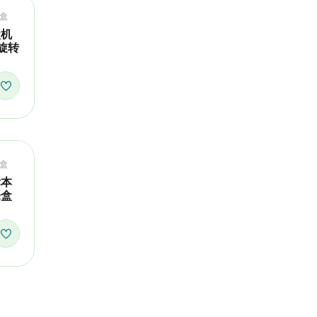
盒
盒机
旋转
盒
标本
乐盒