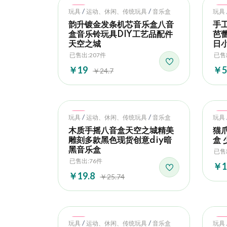
Hot
Ho
/
/
玩具
运动、休闲、传统玩具
音乐盒
玩具
韵升镀金发条机芯音乐盒八音
手工
盒音乐铃玩具DIY工艺品配件
芭
天空之城
日
已售出:207件
已售
￥19
￥5
￥24.7
Hot
Ho
/
/
玩具
运动、休闲、传统玩具
音乐盒
玩具
木质手摇八音盒天空之城精美
猫
雕刻多款黑色现货创意diy暗
盒
黑音乐盒
已售
已售出:76件
￥1
￥19.8
￥25.74
Hot
Ho
/
/
玩具
运动、休闲、传统玩具
音乐盒
玩具