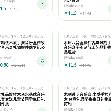
光八音盒
:11926件
已售出:8561件
1.5
￥14.95
￥11.5
￥14.95
t
Hot
/
/
/
/
运动、休闲、传统玩具
音乐盒
玩具
运动、休闲、传统玩具
音乐
古精致木质手摇音乐盒精致
木质八音盒摆件古典雕刻
雅音乐盒礼物摆件侏罗纪公
音乐盒子圣诞节工艺品礼
品现货
出:7902件
已售出:7856件
0.88
￥11.5
￥27.144
￥14.95
t
Hot
/
/
/
/
运动、休闲、传统玩具
音乐盒
玩具
运动、休闲、传统玩具
音乐
意礼品旋转木马水晶球音乐
木制透明音乐盒 木质手摇
八音盒送儿童节同学生日礼
盒 创意礼品学生生日礼物
摆件批
简约
出:4714件
已售出:4545件