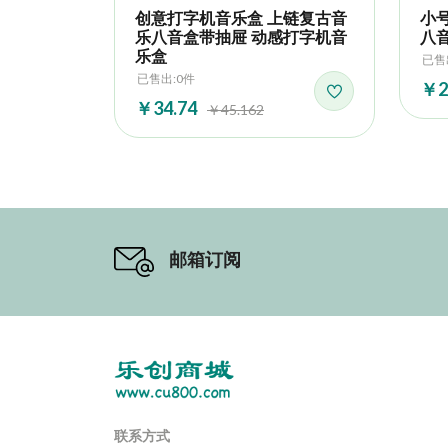
创意打字机音乐盒 上链复古音
小
乐八音盒带抽屉 动感打字机音
八
乐盒
已售
已售出:0件
￥2
￥34.74
￥45.162
邮箱订阅
联系方式