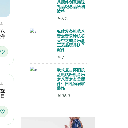
具摆件创意赠送
礼品纪念品哈利
波特
￥6.3
盒
式八
标准发条机芯八
海洋
音盒音乐铃机芯
天空之城音乐盒
工艺品玩具DIY
配件
￥7
欧式复古怀旧拨
盘电话座机音乐
盒八音盒玄关摆
盒
件生日礼物居家
装饰
生旋
￥36.3
生日