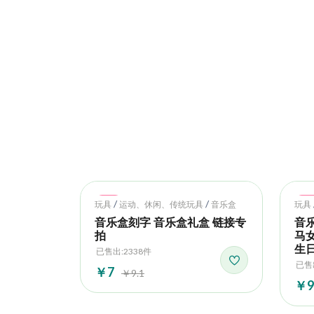
Hot
Ho
/
/
玩具
运动、休闲、传统玩具
音乐盒
玩具
音乐盒刻字 音乐盒礼盒 链接专
音
拍
马
生
已售出:2338件
已售
￥7
￥9.1
￥9