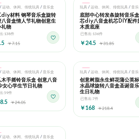
t
Hot
/
/
/
/
运动、休闲、传统玩具
音乐盒
玩具
运动、休闲、传统玩具
音乐
diy材料 钢琴音乐盒旋转
底部中心转发条旋转音乐
蕾八音盒情人节礼物创意生
芯diy八音盒机芯DIY配件
小礼物
木质底座
出:138件
已售出:136件
.5
￥24.5
￥7.15
￥31.85
t
Hot
/
/
/
/
运动、休闲、传统玩具
音乐盒
玩具
运动、休闲、传统玩具
音乐
爪木手摇铃音乐盒 创意八音
创意树脂永生鲜花蒲公英
 少女心学生节日礼物
水晶球旋转八音盒圣诞音
生日礼物
出:59件
已售出:7件
8.5
￥24.05
￥168
￥218.4
t
/
/
运动、休闲、传统玩具
音乐盒