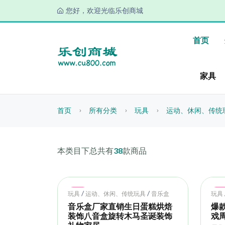
您好，欢迎光临乐创商城
首页
家具
首页
所有分类
玩具
运动、休闲、传统
本类目下总共有
38
款商品
Hot
Ho
/
/
玩具
运动、休闲、传统玩具
音乐盒
玩具
音乐盒厂家直销生日蛋糕烘焙
爆
装饰八音盒旋转木马圣诞装饰
戏