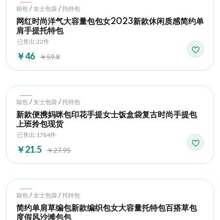
Hot
/
/
箱包
女士包袋
托特包
网红时尚洋气大容量包包女2023新款休闲质感简约单
肩手提托特包
已售出:22件
￥46
￥59.8
Hot
/
/
箱包
女士包袋
托特包
新款便携妈咪包印花手提女士饭盒袋复古时尚手提包
上班拎包现货
已售出:1784件
￥21.5
￥27.95
Hot
/
/
箱包
女士包袋
托特包
简约单肩草编包新款编织包女大容量托特包百搭草包
度假风沙滩包包