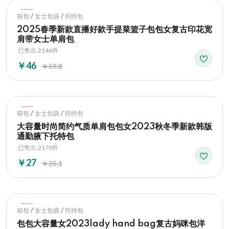
Hot
/
/
箱包
女士包袋
托特包
2025春季新款直播好款手提菜篮子包包女复古印花宽
肩带女士单肩包
已售出:2146件
￥46
￥59.8
Hot
/
/
箱包
女士包袋
托特包
大容量时尚简约气质单肩包包女2023秋冬季新款韩版
通勤腋下托特包
已售出:2170件
￥27
￥35.1
Hot
/
/
箱包
女士包袋
托特包
包包大容量女2023lady hand bag复古妈咪包洋