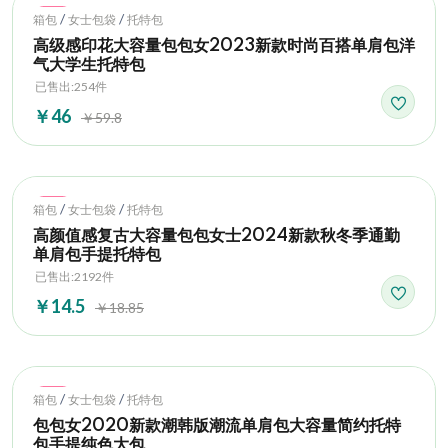
Hot
/
/
箱包
女士包袋
托特包
高级感印花大容量包包女2023新款时尚百搭单肩包洋
气大学生托特包
已售出:254件
￥46
￥59.8
Hot
/
/
箱包
女士包袋
托特包
高颜值感复古大容量包包女士2024新款秋冬季通勤
单肩包手提托特包
已售出:2192件
￥14.5
￥18.85
Hot
/
/
箱包
女士包袋
托特包
包包女2020新款潮韩版潮流单肩包大容量简约托特
包手提纯色大包