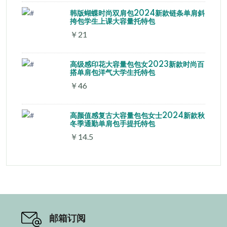
韩版蝴蝶时尚双肩包2024新款链条单肩斜
挎包学生上课大容量托特包
￥21
高级感印花大容量包包女2023新款时尚百
搭单肩包洋气大学生托特包
￥46
高颜值感复古大容量包包女士2024新款秋
冬季通勤单肩包手提托特包
￥14.5
邮箱订阅