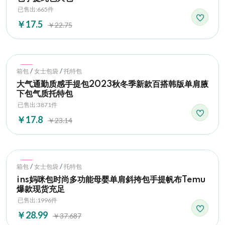
已售出:665件
￥17.5
￥22.75
Hot
/
/
箱包
女士包袋
托特包
大气通勤质感手提包2023秋冬季新款百搭韩版单肩腋
下包气质托特包
已售出:3871件
￥17.8
￥23.14
Hot
/
/
箱包
女士包袋
托特包
ins妈咪包时尚多功能母婴单肩斜挎包手提帆布Temu
爆款现货充足
已售出:1996件
￥28.99
￥37.687