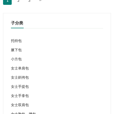
1
2
3
子分类
托特包
腋下包
小方包
女士单肩包
女士斜挎包
女士手提包
女士手拿包
女士双肩包
女士胸包、腰包