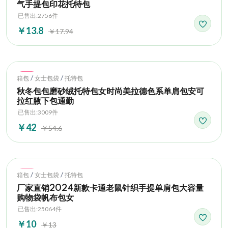
气手提包印花托特包
已售出:2756件
￥13.8
￥17.94
Hot
/
/
箱包
女士包袋
托特包
秋冬包包磨砂绒托特包女时尚美拉德色系单肩包安可
拉红腋下包通勤
已售出:3009件
￥42
￥54.6
Hot
/
/
箱包
女士包袋
托特包
厂家直销2024新款卡通老鼠针织手提单肩包大容量
购物袋帆布包女
已售出:25064件
￥10
￥13