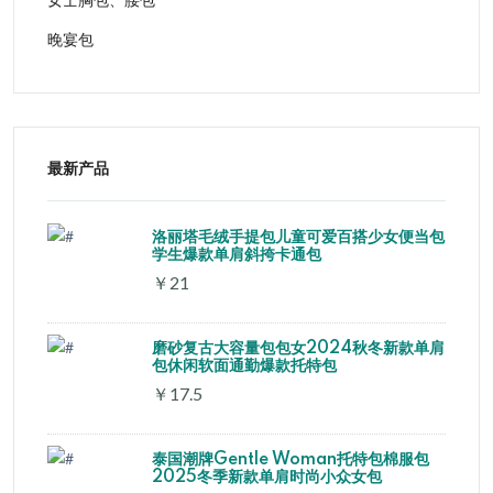
晚宴包
最新产品
洛丽塔毛绒手提包儿童可爱百搭少女便当包
学生爆款单肩斜挎卡通包
￥21
磨砂复古大容量包包女2024秋冬新款单肩
包休闲软面通勤爆款托特包
￥17.5
泰国潮牌Gentle Woman托特包棉服包
2025冬季新款单肩时尚小众女包