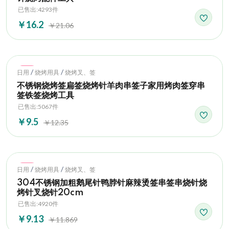
已售出:4293件
￥16.2
￥21.06
Hot
/
/
日用
烧烤用具
烧烤叉、签
不锈钢烧烤签扁签烧烤针羊肉串签子家用烤肉签穿串
签铁签烧烤工具
已售出:5067件
￥9.5
￥12.35
Hot
/
/
日用
烧烤用具
烧烤叉、签
304不锈钢加粗鹅尾针鸭脖针麻辣烫签串签串烧针烧
烤针叉烧针20cm
已售出:4920件
￥9.13
￥11.869