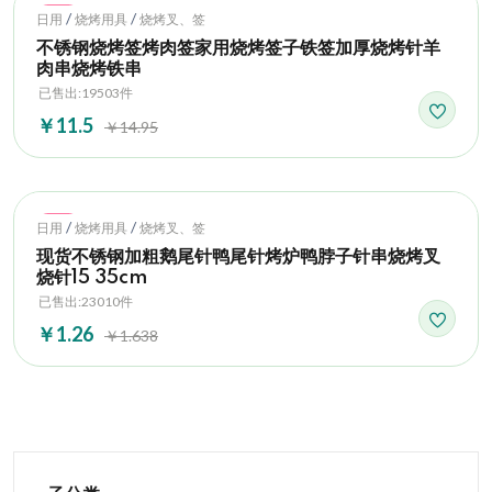
Hot
/
/
日用
烧烤用具
烧烤叉、签
不锈钢烧烤签烤肉签家用烧烤签子铁签加厚烧烤针羊
肉串烧烤铁串
已售出:19503件
￥11.5
￥14.95
Hot
/
/
日用
烧烤用具
烧烤叉、签
现货不锈钢加粗鹅尾针鸭尾针烤炉鸭脖子针串烧烤叉
烧针15 35cm
已售出:23010件
￥1.26
￥1.638