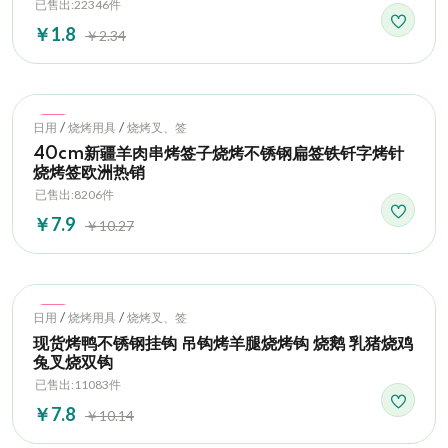
已售出:22346件
￥1.8
￥2.34
Hot
/
/
日用
烧烤用具
烧烤叉、签
40cm新疆羊肉串烤签子烧烤不锈钢扁签铁钎字烤针
烧烤签欧洲热销
已售出:8206件
￥7.9
￥10.27
Hot
/
/
日用
烧烤用具
烧烤叉、签
现货烤鸭不锈钢挂钩 吊钩烤羊腿烧烤钩 烧鹅 乳猪烧鸡
兔叉烧双钩
已售出:11083件
￥7.8
￥10.14