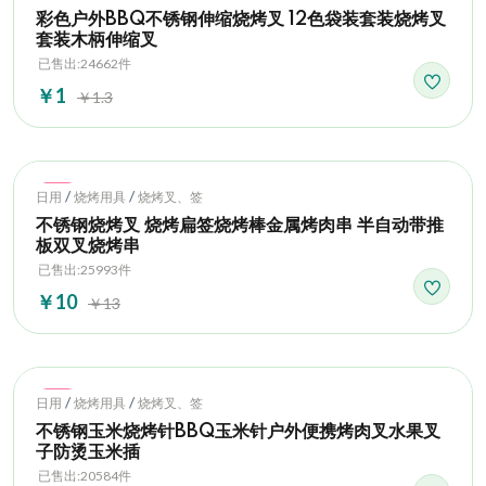
彩色户外BBQ不锈钢伸缩烧烤叉 12色袋装套装烧烤叉
套装木柄伸缩叉
已售出:24662件
￥1
￥1.3
Hot
/
/
日用
烧烤用具
烧烤叉、签
不锈钢烧烤叉 烧烤扁签烧烤棒金属烤肉串 半自动带推
板双叉烧烤串
已售出:25993件
￥10
￥13
Hot
/
/
日用
烧烤用具
烧烤叉、签
不锈钢玉米烧烤针BBQ玉米针户外便携烤肉叉水果叉
子防烫玉米插
已售出:20584件