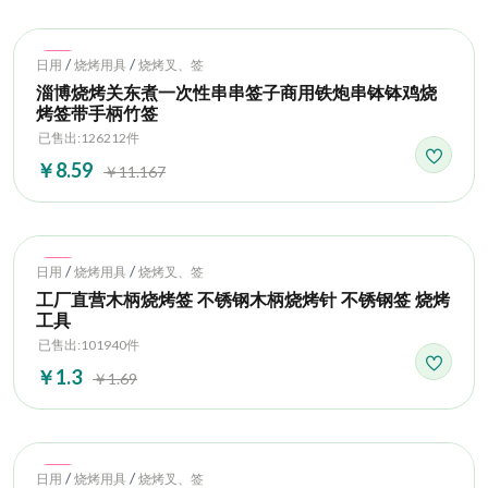
Hot
/
/
日用
烧烤用具
烧烤叉、签
淄博烧烤关东煮一次性串串签子商用铁炮串钵钵鸡烧
烤签带手柄竹签
已售出:126212件
￥8.59
￥11.167
Hot
/
/
日用
烧烤用具
烧烤叉、签
工厂直营木柄烧烤签 不锈钢木柄烧烤针 不锈钢签 烧烤
工具
已售出:101940件
￥1.3
￥1.69
Hot
/
/
日用
烧烤用具
烧烤叉、签