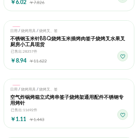
￥6.02
￥7.826
Hot
/
/
日用
烧烤用具
烧烤叉、签
不锈钢玉米针BBQ烧烤玉米插烤肉签子烧烤叉水果叉
厨房小工具现货
已售出:28357件
￥8.94
￥11.622
Hot
/
/
日用
烧烤用具
烧烤叉、签
空气炸锅烤箱立式烤串签子烧烤架通用配件不锈钢专
用烤针
已售出:11692件
￥1.11
￥1.443