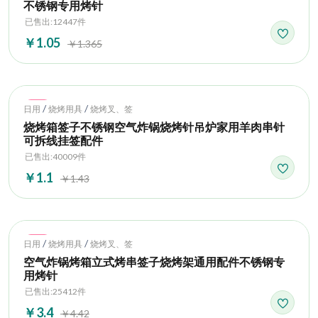
不锈钢专用烤针
已售出:12447件
￥1.05
￥1.365
Hot
/
/
日用
烧烤用具
烧烤叉、签
烧烤箱签子不锈钢空气炸锅烧烤针吊炉家用羊肉串针
可拆线挂签配件
已售出:40009件
￥1.1
￥1.43
Hot
/
/
日用
烧烤用具
烧烤叉、签
空气炸锅烤箱立式烤串签子烧烤架通用配件不锈钢专
用烤针
已售出:25412件
￥3.4
￥4.42