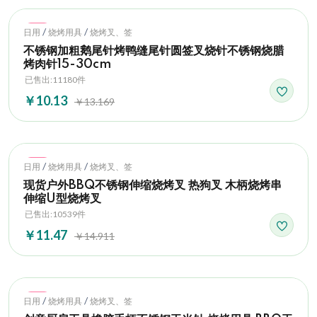
Hot
/
/
日用
烧烤用具
烧烤叉、签
不锈钢加粗鹅尾针烤鸭缝尾针圆签叉烧针不锈钢烧腊
烤肉针15-30cm
已售出:11180件
￥10.13
￥13.169
Hot
/
/
日用
烧烤用具
烧烤叉、签
现货户外BBQ不锈钢伸缩烧烤叉 热狗叉 木柄烧烤串
伸缩U型烧烤叉
已售出:10539件
￥11.47
￥14.911
Hot
/
/
日用
烧烤用具
烧烤叉、签