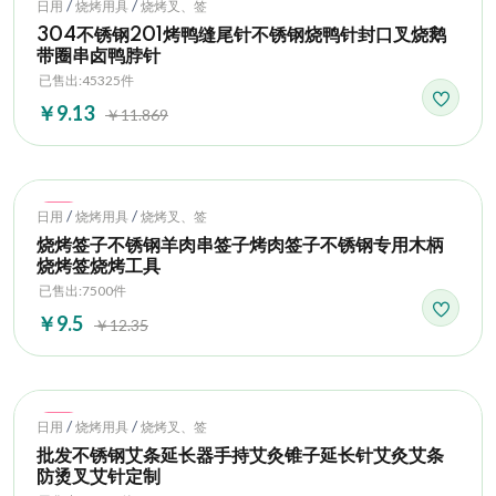
Hot
/
/
日用
烧烤用具
烧烤叉、签
304不锈钢201烤鸭缝尾针不锈钢烧鸭针封口叉烧鹅
带圈串卤鸭脖针
已售出:45325件
￥9.13
￥11.869
Hot
/
/
日用
烧烤用具
烧烤叉、签
烧烤签子不锈钢羊肉串签子烤肉签子不锈钢专用木柄
烧烤签烧烤工具
已售出:7500件
￥9.5
￥12.35
Hot
/
/
日用
烧烤用具
烧烤叉、签
批发不锈钢艾条延长器手持艾灸锥子延长针艾灸艾条
防烫叉艾针定制