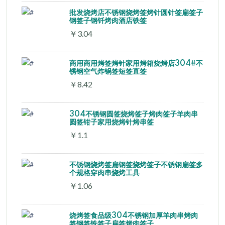
批发烧烤店不锈钢烧烤签烤针圆针签扁签子
钢签子钢钎烤肉酒店铁签
￥3.04
商用商用烤签烤针家用烤箱烧烤店304#不
锈钢空气炸锅签短签直签
￥8.42
304不锈钢圆签烧烤签子烤肉签子羊肉串
圆签钳子家用烧烤针烤串签
￥1.1
不锈钢烧烤签扁钢签烧烤签子不锈钢扁签多
个规格穿肉串烧烤工具
￥1.06
烧烤签食品级304不锈钢加厚羊肉串烤肉
签钢签铁签子扁签烤肉签子