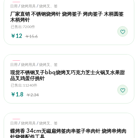
Hot
/
/
日用
烧烤用具
烧烤叉、签
厂家直销 不锈钢烧烤针 烧烤签子 烤肉签子 木柄圆签
木柄烤针
已售出:7200件
￥12
￥15.6
Hot
/
/
日用
烧烤用具
烧烤叉、签
现货不锈钢叉子bbq烧烤叉巧克力芝士火锅叉水果甜
品叉鸡蛋仔挑针
已售出:11240件
￥1.8
￥2.34
Hot
/
/
日用
烧烤用具
烧烤叉、签
蝶烤香 34cm无磁扁烤签肉串签子串肉针 烧烤串烤肉
针烧烤配件工具