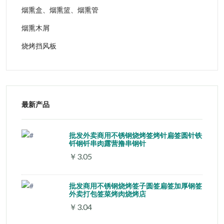
烟熏盒、烟熏篮、烟熏管
烟熏木屑
烧烤挡风板
最新产品
批发外卖商用不锈钢烧烤签烤针扁签圆针铁
钎钢钎串肉露营撸串钢针
￥3.05
批发商用不锈钢烧烤签子圆签扁签加厚钢签
外卖打包签菜烤肉烧烤店
￥3.04