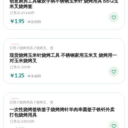
创意厨房工具橡胶手柄不锈钢玉米针 烧烤用具 BBQ玉
米叉烧烤签
已售出:25160件
￥1.95
￥2.535
Hot
/
/
日用
烧烤用具
烧烤叉、签
现货烧烤玉米针烧烤工具 不锈钢家用玉米叉 烧烤用一
对玉米烧烤叉
已售出:105件
￥1.25
￥1.625
Hot
/
/
日用
烧烤用具
烧烤叉、签
一次性烧烤签铁签子烧烤烤针羊肉串圆签子铁钎外卖
打包烧烤用具
已售出:24550件