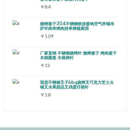
￥8.4
烧烤签子304不锈钢铁挂签钩空气炸锅吊
炉羊肉串烤肉挂串烤箱厨房
￥1.09
厂家直销 不锈钢烧烤针 烧烤签子 烤肉签子
木柄圆签 木柄烤针
￥12
现货不锈钢叉子bbq烧烤叉巧克力芝士火
锅叉水果甜品叉鸡蛋仔挑针
￥1.8