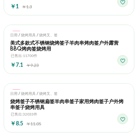
￥1
￥1.3
Hot
/
/
日用
烧烤用具
烧烤叉、签
美式多款式不锈钢烧烤签子羊肉串烤肉签户外露营
BBQ烤肉签烧烤用
已售出:11700件
￥7.1
￥9.23
Hot
/
/
日用
烧烤用具
烧烤叉、签
烧烤签子不锈钢扁签羊肉串签子家用烤肉签子户外烤
串签子烧烤用具
已售出:32033件
￥8.5
￥11.05