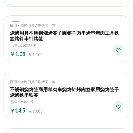
Hot
/
/
日用
烧烤用具
烧烤叉、签
烧烤用具不锈钢烧烤签子圆签羊肉串烤串烤肉工具铁
签烤针串针烤签
已售出:10577件
￥1.08
￥1.404
Hot
/
/
日用
烧烤用具
烧烤叉、签
不锈钢烧烤签商用羊肉串烧烤针烤肉签家用烧烤签子
烧烤铁串铁签
已售出:9864件
￥14.5
￥18.85