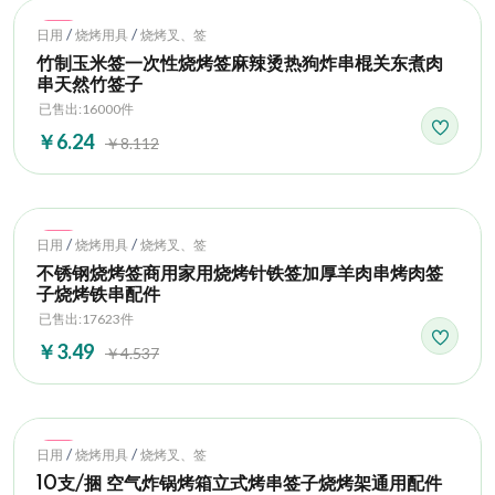
Hot
/
/
日用
烧烤用具
烧烤叉、签
竹制玉米签一次性烧烤签麻辣烫热狗炸串棍关东煮肉
串天然竹签子
已售出:16000件
￥6.24
￥8.112
Hot
/
/
日用
烧烤用具
烧烤叉、签
不锈钢烧烤签商用家用烧烤针铁签加厚羊肉串烤肉签
子烧烤铁串配件
已售出:17623件
￥3.49
￥4.537
Hot
/
/
日用
烧烤用具
烧烤叉、签
10支/捆 空气炸锅烤箱立式烤串签子烧烤架通用配件