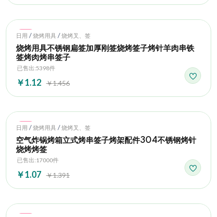
Hot
/
/
日用
烧烤用具
烧烤叉、签
烧烤用具不锈钢扁签加厚刚签烧烤签子烤针羊肉串铁
签烤肉烤串签子
已售出:5398件
￥1.12
￥1.456
Hot
/
/
日用
烧烤用具
烧烤叉、签
空气炸锅烤箱立式烤串签子烤架配件304不锈钢烤针
烧烤烤签
已售出:17000件
￥1.07
￥1.391