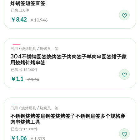
炸锅签短签直签
已售出:0件
￥8.42
￥10.946
Hot
/
/
日用
烧烤用具
烧烤叉、签
304不锈钢圆签烧烤签子烤肉签子羊肉串圆签钳子家
用烧烤针烤串签
已售出:15560件
￥1.1
￥1.43
Hot
/
/
日用
烧烤用具
烧烤叉、签
不锈钢烧烤签扁钢签烧烤签子不锈钢扁签多个规格穿
肉串烧烤工具
已售出:15000件
￥1.06
￥1.378