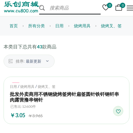
0
0
首页
所有分类
日用
烧烤用具
烧烤叉、签
本类目下总共有
43
款商品
排序:
最新更新
Hot
/
/
日用
烧烤用具
烧烤叉、签
批发外卖商用不锈钢烧烤签烤针扁签圆针铁钎钢钎串
肉露营撸串钢针
已售出:12600件
￥3.05
￥3.965