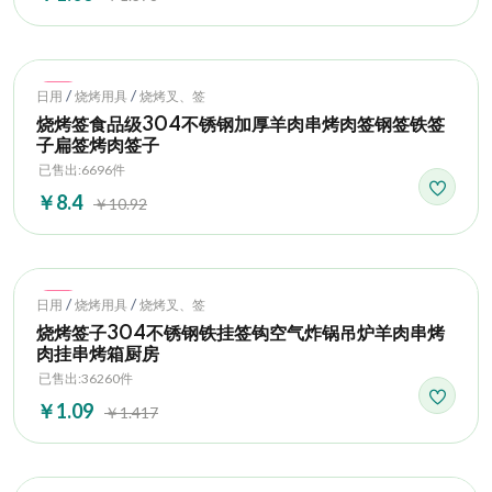
Hot
/
/
日用
烧烤用具
烧烤叉、签
烧烤签食品级304不锈钢加厚羊肉串烤肉签钢签铁签
子扁签烤肉签子
已售出:6696件
￥8.4
￥10.92
Hot
/
/
日用
烧烤用具
烧烤叉、签
烧烤签子304不锈钢铁挂签钩空气炸锅吊炉羊肉串烤
肉挂串烤箱厨房
已售出:36260件
￥1.09
￥1.417