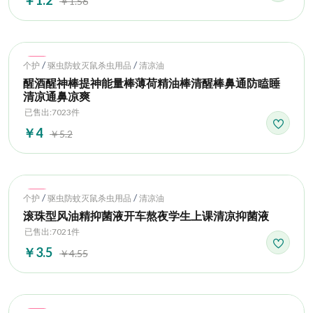
￥1.56
Hot
/
/
个护
驱虫防蚊灭鼠杀虫用品
清凉油
醒酒醒神棒提神能量棒薄荷精油棒清醒棒鼻通防瞌睡
清凉通鼻凉爽
已售出:7023件
￥4
￥5.2
Hot
/
/
个护
驱虫防蚊灭鼠杀虫用品
清凉油
滚珠型风油精抑菌液开车熬夜学生上课清凉抑菌液
已售出:7021件
￥3.5
￥4.55