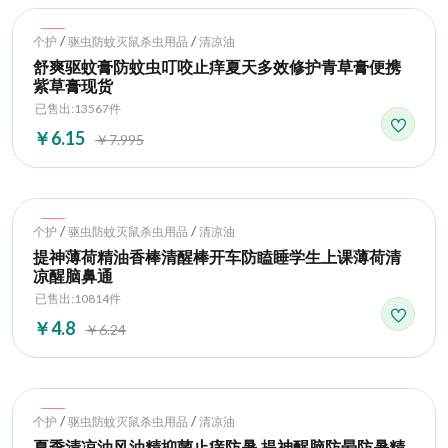
Hot
/
/
个护
驱虫防蚊灭鼠杀虫用品
清凉油
舒爽驱蚊膏防蚊虫叮咬止痒夏天多效修护青草膏便携
紫草膏现货
已售出:13567件
￥6.15
￥7.995
Hot
/
/
个护
驱虫防蚊灭鼠杀虫用品
清凉油
提神薄荷精油香棒清醒棒开车防瞌睡学生上课薄荷清
凉醒脑鼻通
已售出:10814件
￥4.8
￥6.24
Hot
/
/
个护
驱虫防蚊灭鼠杀虫用品
清凉油
夏季清凉油风油精抑菌止痒防暑 提神醒脑防晕防暑精