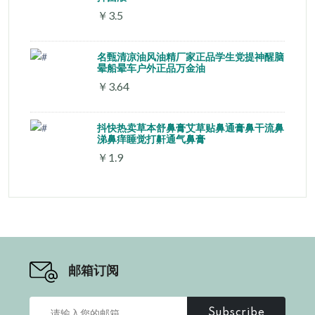
￥3.5
名甄清凉油风油精厂家正品学生党提神醒脑
晕船晕车户外正品万金油
￥3.64
抖快热卖草本舒鼻膏艾草贴鼻通膏鼻干流鼻
涕鼻痒睡觉打鼾通气鼻膏
￥1.9
邮箱订阅
Subscribe