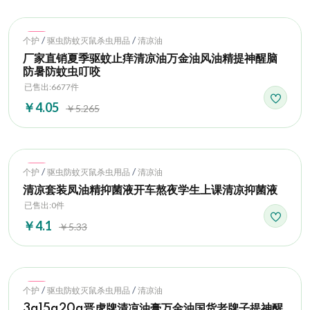
Hot
/
/
个护
驱虫防蚊灭鼠杀虫用品
清凉油
厂家直销夏季驱蚊止痒清凉油万金油风油精提神醒脑
防暑防蚊虫叮咬
已售出:6677件
￥4.05
￥5.265
Hot
/
/
个护
驱虫防蚊灭鼠杀虫用品
清凉油
清凉套装凤油精抑菌液开车熬夜学生上课清凉抑菌液
已售出:0件
￥4.1
￥5.33
Hot
/
/
个护
驱虫防蚊灭鼠杀虫用品
清凉油
3g15g20g晋虎牌清凉油膏万金油国货老牌子提神醒