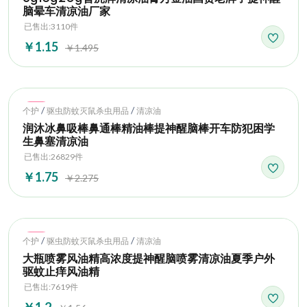
脑晕车清凉油厂家
已售出:3110件
￥1.15
￥1.495
Hot
/
/
个护
驱虫防蚊灭鼠杀虫用品
清凉油
润沐冰鼻吸棒鼻通棒精油棒提神醒脑棒开车防犯困学
生鼻塞清凉油
已售出:26829件
￥1.75
￥2.275
Hot
/
/
个护
驱虫防蚊灭鼠杀虫用品
清凉油
大瓶喷雾风油精高浓度提神醒脑喷雾清凉油夏季户外
驱蚊止痒风油精
已售出:7619件
￥1.2