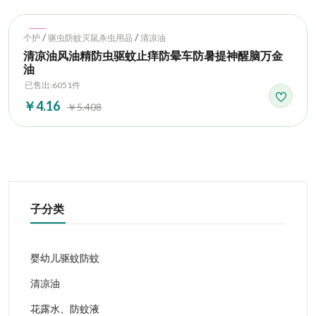
Hot
/
/
个护
驱虫防蚊灭鼠杀虫用品
清凉油
清凉油风油精防虫驱蚊止痒防晕车防暑提神醒脑万金
油
已售出:6051件
￥4.16
￥5.408
子分类
婴幼儿驱蚊防蚊
清凉油
花露水、防蚊液