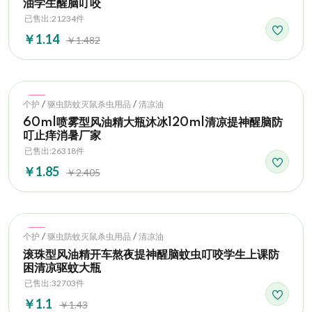
油学生醒脑叮咬
已售出:21234件
￥1.14
￥1.482
Hot
/
/
个护
驱虫防蚊灭鼠杀虫用品
清凉油
60ml喷雾型风油精大瓶沐冰120ml清凉提神醒脑防
叮止痒消暑厂家
已售出:26318件
￥1.85
￥2.405
Hot
/
/
个护
驱虫防蚊灭鼠杀虫用品
清凉油
滚珠型风油精开车熬夜提神醒脑蚊虫叮咬学生上课防
困清凉驱蚊大瓶
已售出:32703件
￥1.1
￥1.43