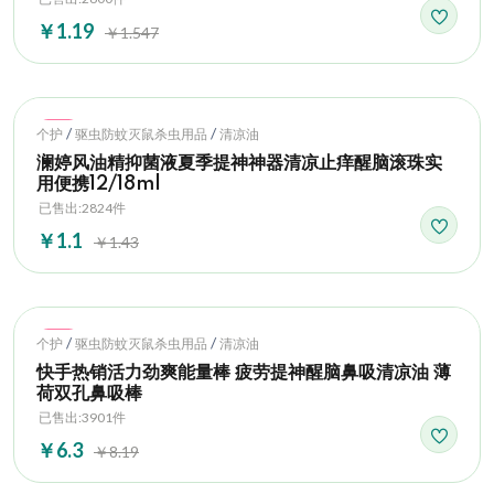
￥1.19
￥1.547
Hot
/
/
个护
驱虫防蚊灭鼠杀虫用品
清凉油
澜婷风油精抑菌液夏季提神神器清凉止痒醒脑滚珠实
用便携12/18ml
已售出:2824件
￥1.1
￥1.43
Hot
/
/
个护
驱虫防蚊灭鼠杀虫用品
清凉油
快手热销活力劲爽能量棒 疲劳提神醒脑鼻吸清凉油 薄
荷双孔鼻吸棒
已售出:3901件
￥6.3
￥8.19