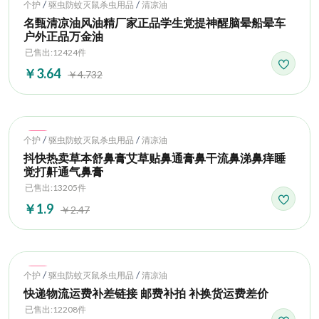
Hot
/
/
个护
驱虫防蚊灭鼠杀虫用品
清凉油
名甄清凉油风油精厂家正品学生党提神醒脑晕船晕车
户外正品万金油
已售出:12424件
￥3.64
￥4.732
Hot
/
/
个护
驱虫防蚊灭鼠杀虫用品
清凉油
抖快热卖草本舒鼻膏艾草贴鼻通膏鼻干流鼻涕鼻痒睡
觉打鼾通气鼻膏
已售出:13205件
￥1.9
￥2.47
Hot
/
/
个护
驱虫防蚊灭鼠杀虫用品
清凉油
快递物流运费补差链接 邮费补拍 补换货运费差价
已售出:12208件