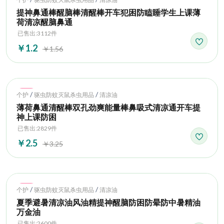
提神鼻通棒醒脑棒清醒棒开车犯困防瞌睡学生上课薄
荷清凉醒脑鼻通
已售出:3112件
￥1.2
￥1.56
Hot
/
/
个护
驱虫防蚊灭鼠杀虫用品
清凉油
薄荷鼻通清醒棒双孔劲爽能量棒鼻吸式清凉通开车提
神上课防困
已售出:2829件
￥2.5
￥3.25
Hot
/
/
个护
驱虫防蚊灭鼠杀虫用品
清凉油
夏季避暑清凉油风油精提神醒脑防困防晕防中暑精油
万金油
已售出:2600件