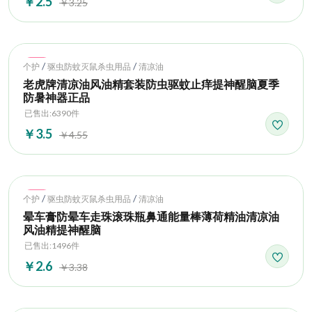
￥2.5
￥3.25
Hot
/
/
个护
驱虫防蚊灭鼠杀虫用品
清凉油
老虎牌清凉油风油精套装防虫驱蚊止痒提神醒脑夏季
防暑神器正品
已售出:6390件
￥3.5
￥4.55
Hot
/
/
个护
驱虫防蚊灭鼠杀虫用品
清凉油
晕车膏防晕车走珠滚珠瓶鼻通能量棒薄荷精油清凉油
风油精提神醒脑
已售出:1496件
￥2.6
￥3.38