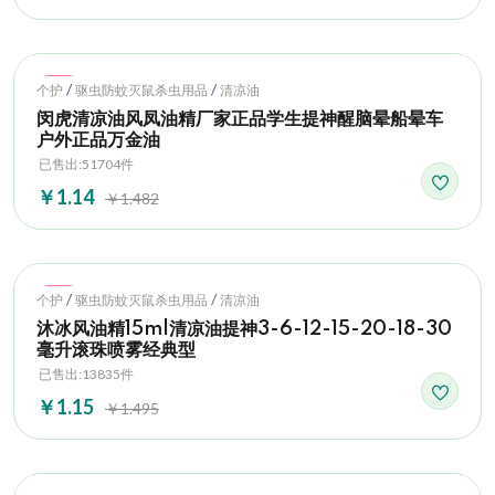
Hot
/
/
个护
驱虫防蚊灭鼠杀虫用品
清凉油
闵虎清凉油风凤油精厂家正品学生提神醒脑晕船晕车
户外正品万金油
已售出:51704件
￥1.14
￥1.482
Hot
/
/
个护
驱虫防蚊灭鼠杀虫用品
清凉油
沐冰风油精15ml清凉油提神3-6-12-15-20-18-30
毫升滚珠喷雾经典型
已售出:13835件
￥1.15
￥1.495