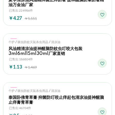
油万金油厂家
已售出:224986件
￥4.27
￥5.551
Hot
/
/
个护
驱虫防蚊灭鼠杀虫用品
清凉油
风油精清凉油提神醒脑防蚊虫叮咬大包装
3ml6ml15ml30ml厂家直销
已售出:186804件
￥1.13
￥1.469
Hot
/
/
个护
驱虫防蚊灭鼠杀虫用品
清凉油
泰国卧佛青草膏 抑菌防叮咬止痒起包清凉油提神醒脑
止痒膏青草膏
已售出:46704件