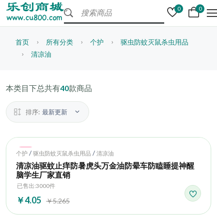
0
0
首页
所有分类
个护
驱虫防蚊灭鼠杀虫用品
清凉油
本类目下总共有
40
款商品
排序:
最新更新
Hot
/
/
个护
驱虫防蚊灭鼠杀虫用品
清凉油
清凉油驱蚊止痒防暑虎头万金油防晕车防瞌睡提神醒
脑学生厂家直销
已售出:3000件
￥4.05
￥5.265