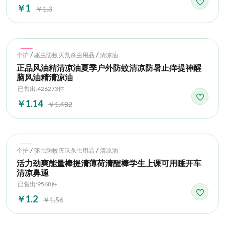
￥1
￥1.3
Hot
/
/
个护
驱虫防蚊灭鼠杀虫用品
清凉油
正品风油精清凉油夏季户外防蚊清凉防暑止痒提神醒
脑风油精清凉油
已售出:426273件
￥1.14
￥1.482
Hot
/
/
个护
驱虫防蚊灭鼠杀虫用品
清凉油
活力劲爽能量棒提清薄荷清醒棒学生上课可用睡开车
清凉鼻通
已售出:9568件
￥1.2
￥1.56