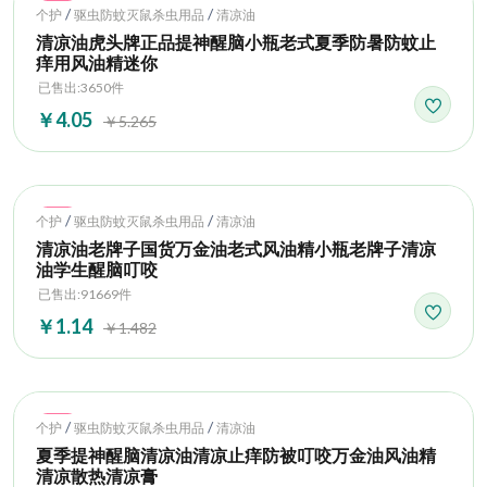
Hot
/
/
个护
驱虫防蚊灭鼠杀虫用品
清凉油
清凉油虎头牌正品提神醒脑小瓶老式夏季防暑防蚊止
痒用风油精迷你
已售出:3650件
￥4.05
￥5.265
Hot
/
/
个护
驱虫防蚊灭鼠杀虫用品
清凉油
清凉油老牌子国货万金油老式风油精小瓶老牌子清凉
油学生醒脑叮咬
已售出:91669件
￥1.14
￥1.482
Hot
/
/
个护
驱虫防蚊灭鼠杀虫用品
清凉油
夏季提神醒脑清凉油清凉止痒防被叮咬万金油风油精
清凉散热清凉膏