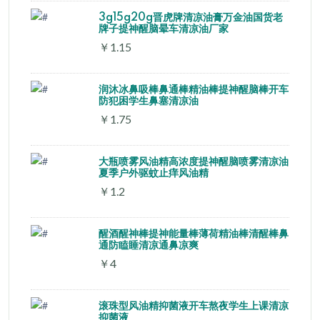
3g15g20g晋虎牌清凉油膏万金油国货老
牌子提神醒脑晕车清凉油厂家
￥1.15
润沐冰鼻吸棒鼻通棒精油棒提神醒脑棒开车
防犯困学生鼻塞清凉油
￥1.75
大瓶喷雾风油精高浓度提神醒脑喷雾清凉油
夏季户外驱蚊止痒风油精
￥1.2
醒酒醒神棒提神能量棒薄荷精油棒清醒棒鼻
通防瞌睡清凉通鼻凉爽
￥4
滚珠型风油精抑菌液开车熬夜学生上课清凉
抑菌液