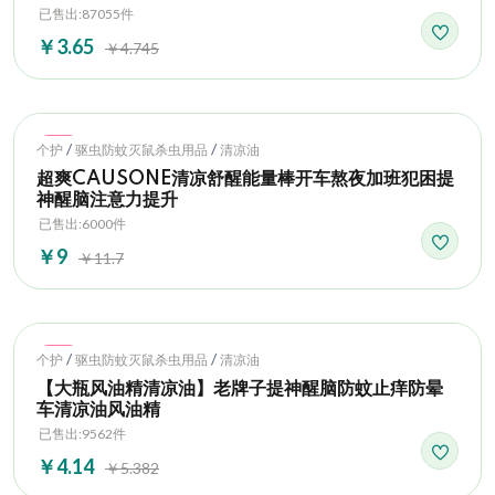
已售出:87055件
￥3.65
￥4.745
Hot
/
/
个护
驱虫防蚊灭鼠杀虫用品
清凉油
超爽CAUSONE清凉舒醒能量棒开车熬夜加班犯困提
神醒脑注意力提升
已售出:6000件
￥9
￥11.7
Hot
/
/
个护
驱虫防蚊灭鼠杀虫用品
清凉油
【大瓶风油精清凉油】老牌子提神醒脑防蚊止痒防晕
车清凉油风油精
已售出:9562件
￥4.14
￥5.382