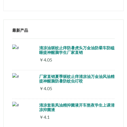
最新产品
清凉油驱蚊止痒防暑虎头万金油防晕车防瞌
睡提神醒脑学生厂家直销
￥4.05
厂家直销夏季驱蚊止痒清凉油万金油风油精
提神醒脑防暑防蚊虫叮咬
￥4.05
清凉套装凤油精抑菌液开车熬夜学生上课清
凉抑菌液
￥4.1