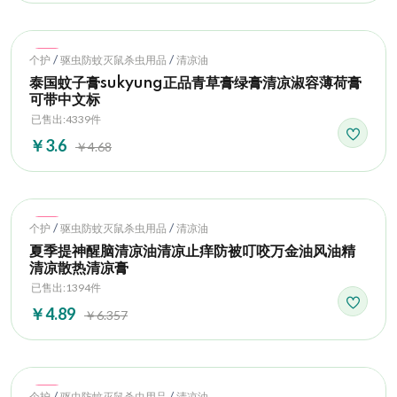
Hot
/
/
个护
驱虫防蚊灭鼠杀虫用品
清凉油
泰国蚊子膏sukyung正品青草膏绿膏清凉淑容薄荷膏
可带中文标
已售出:4339件
￥3.6
￥4.68
Hot
/
/
个护
驱虫防蚊灭鼠杀虫用品
清凉油
夏季提神醒脑清凉油清凉止痒防被叮咬万金油风油精
清凉散热清凉膏
已售出:1394件
￥4.89
￥6.357
Hot
/
/
个护
驱虫防蚊灭鼠杀虫用品
清凉油