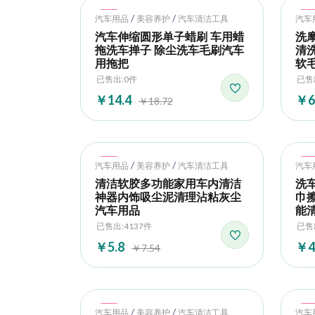
Hot
Ho
/
/
汽车用品
美容养护
汽车清洁工具
汽车
汽车伸缩圆形单子蜡刷 车用蜡
洗
拖洗车掸子 除尘洗车毛刷汽车
清
用拖把
软
已售出:0件
已售
￥14.4
￥6
￥18.72
Hot
Ho
/
/
汽车用品
美容养护
汽车清洁工具
汽车
清洁软胶多功能家用车内清洁
洗
神器内饰吸尘泥清理沾粘灰尘
巾
汽车用品
能
已售出:4137件
已售
￥5.8
￥4
￥7.54
Hot
Ho
/
/
汽车用品
美容养护
汽车清洁工具
汽车