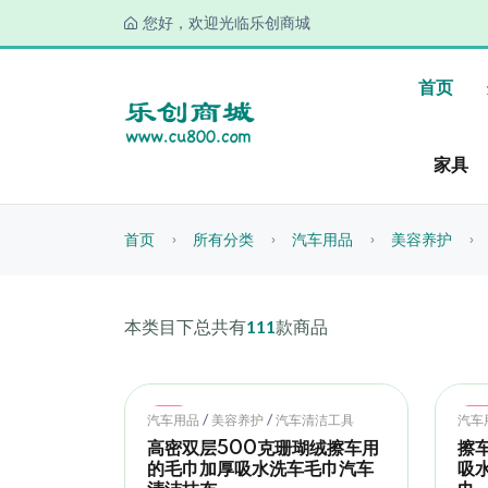
您好，欢迎光临乐创商城
首页
家具
首页
所有分类
汽车用品
美容养护
本类目下总共有
111
款商品
Hot
Ho
/
/
汽车用品
美容养护
汽车清洁工具
汽车
高密双层500克珊瑚绒擦车用
擦
的毛巾加厚吸水洗车毛巾汽车
吸