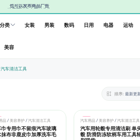
也可以发布商品广告
这里可以发布网址公告
也可以发布商品广告
分类
女装
男装
数码
日用
电器
运动
美容
汽车清洁工具
排序:
最新更
t
Hot
/
/
/
/
用品
美容养护
汽车清洁工具
汽车用品
美容养护
汽车清洁工具
车巾专用巾不留痕汽车玻璃
汽车用轮毂专用清洁刷 单
水抹布非鹿皮巾加厚洗车毛
毂 防滑防冻软柄车用工具