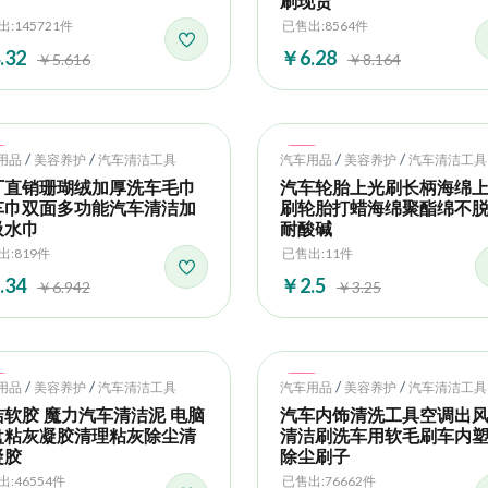
刷现货
:145721件
已售出:8564件
.32
￥6.28
￥5.616
￥8.164
t
Hot
/
/
/
/
用品
美容养护
汽车清洁工具
汽车用品
美容养护
汽车清洁工具
厂直销珊瑚绒加厚洗车毛巾
汽车轮胎上光刷长柄海绵
车巾双面多功能汽车清洁加
刷轮胎打蜡海绵聚酯绵不
吸水巾
耐酸碱
出:819件
已售出:11件
.34
￥2.5
￥6.942
￥3.25
t
Hot
/
/
/
/
用品
美容养护
汽车清洁工具
汽车用品
美容养护
汽车清洁工具
洁软胶 魔力汽车清洁泥 电脑
汽车内饰清洗工具空调出
盘粘灰凝胶清理粘灰除尘清
清洁刷洗车用软毛刷车内
凝胶
除尘刷子
:46554件
已售出:76662件