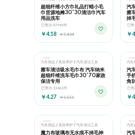
超细纤维小方巾礼品打蜡小毛
汽
巾货源地摊30*30清洁巾汽车
擦
用品洗车
掉
已售出:87943件
已售
￥4.18
￥4
￥5.434
Hot
Ho
/
/
汽车用品
美容养护
汽车清洁工具
汽车
擦车清洁吸水毛巾布 汽车纳米
汽
超细纤维洗车毛巾30*70家政
手
保洁专用
角
已售出:13461件
已售出
￥4.27
￥4
￥5.551
Hot
Ho
/
/
汽车用品
美容养护
汽车清洁工具
汽车
魔力布玻璃布无水痕不掉毛神
汽