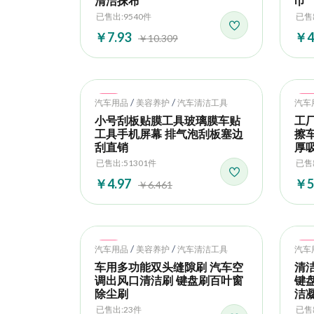
清洁抹布
巾
已售出:9540件
已售出
￥7.93
￥4
￥10.309
Hot
Ho
/
/
汽车用品
美容养护
汽车清洁工具
汽车
小号刮板贴膜工具玻璃膜车贴
工
工具手机屏幕 排气泡刮板塞边
擦
刮直销
厚
已售出:51301件
已售
￥4.97
￥5
￥6.461
Hot
Ho
/
/
汽车用品
美容养护
汽车清洁工具
汽车
车用多功能双头缝隙刷 汽车空
清
调出风口清洁刷 键盘刷百叶窗
键
除尘刷
洁
已售出:23件
已售出