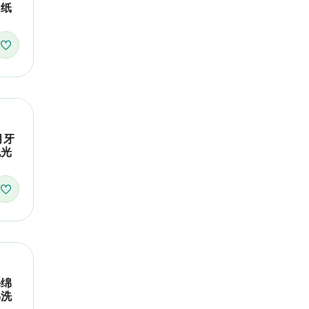
图纸
月牙
抛光
海绵
绵洗