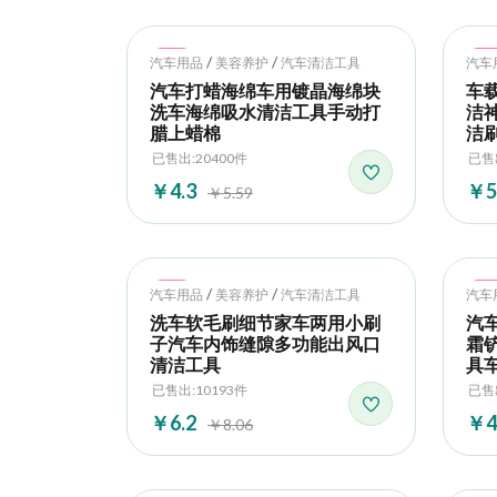
Hot
Ho
/
/
汽车用品
美容养护
汽车清洁工具
汽车
汽车打蜡海绵车用镀晶海绵块
车
洗车海绵吸水清洁工具手动打
洁
腊上蜡棉
洁
已售出:20400件
已售出
￥4.3
￥5
￥5.59
Hot
Ho
/
/
汽车用品
美容养护
汽车清洁工具
汽车
洗车软毛刷细节家车两用小刷
汽
子汽车内饰缝隙多功能出风口
霜
清洁工具
具
已售出:10193件
已售出
￥6.2
￥4
￥8.06