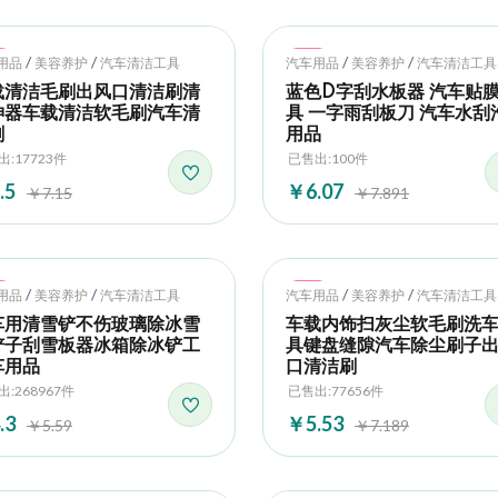
t
Hot
/
/
/
/
用品
美容养护
汽车清洁工具
汽车用品
美容养护
汽车清洁工具
载清洁毛刷出风口清洁刷清
蓝色D字刮水板器 汽车贴
神器车载清洁软毛刷汽车清
具 一字雨刮板刀 汽车水刮
刷
用品
:17723件
已售出:100件
.5
￥6.07
￥7.15
￥7.891
t
Hot
/
/
/
/
用品
美容养护
汽车清洁工具
汽车用品
美容养护
汽车清洁工具
车用清雪铲不伤玻璃除冰雪
车载内饰扫灰尘软毛刷洗
铲子刮雪板器冰箱除冰铲工
具键盘缝隙汽车除尘刷子
车用品
口清洁刷
:268967件
已售出:77656件
.3
￥5.53
￥5.59
￥7.189