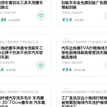
前挡车窗刮水工具车用擦车
刮板车衣改色膜刮板广告
洁除尘
墙贴刮板
:150651件
已售出:41825件
.84
￥1.4
￥6.292
￥1.82
t
Hot
/
/
/
/
用品
美容养护
汽车清洁工具
汽车用品
美容养护
汽车清洁工具
车拖把擦车神器专用刷车工
汽车边角擦EVA打蜡海绵
除尘掸子扫灰不伤车汽车软
形轮胎海绵刷高密度洗车
擦车刷
镀晶海绵
:69026件
已售出:48500件
.6
￥8.6
￥3.38
￥11.18
t
Hot
/
/
/
/
用品
美容养护
汽车清洁工具
汽车用品
美容养护
汽车清洁工具
细纤维汽车洗车毛巾 车用擦
工厂直供压边小海绵打蜡
 30*70cm擦车布 汽车载
超密圆型海绵汽车洗护海