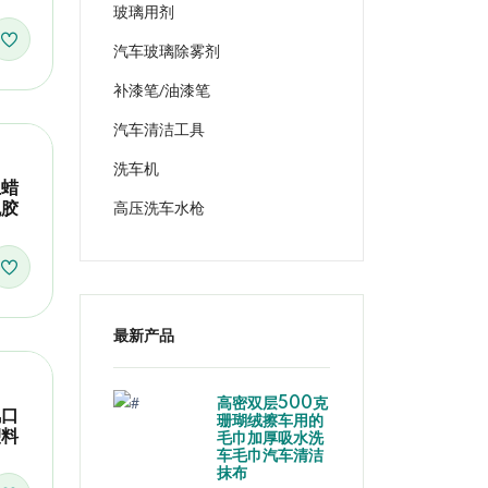
玻璃用剂
汽车玻璃除雾剂
补漆笔/油漆笔
汽车清洁工具
洗车机
上蜡
高压洗车水枪
脱胶
最新产品
高密双层500克
风口
珊瑚绒擦车用的
塑料
毛巾加厚吸水洗
车毛巾汽车清洁
抹布