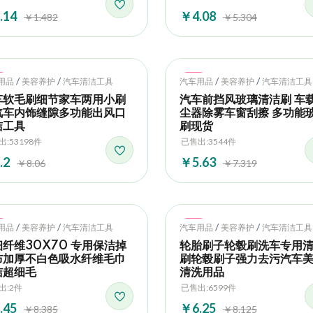
.14
￥4.08
￥1.482
￥5.304
t
Hot
/
/
/
/
用品
美容养护
汽车清洁工具
汽车用品
美容养护
汽车清洁工具
车软毛刷细节家车两用小刷
汽车前挡风玻璃清洁刷 车
汽车内饰缝隙多功能出风口
尘器除雾车窗刮擦 多功能
洁工具
刷现货
:53198件
已售出:3544件
.2
￥5.63
￥8.06
￥7.319
t
Hot
/
/
/
/
用品
美容养护
汽车清洁工具
汽车用品
美容养护
汽车清洁工具
纤维30X70 专用保洁掉
轮胎刷子轮毂刷洗车专用
布加厚不白色吸水纤维毛巾
刷轮毂刷子强力去污汽车
洁超细毛
清洗用品
出:2件
已售出:6599件
.45
￥6.25
￥8.385
￥8.125