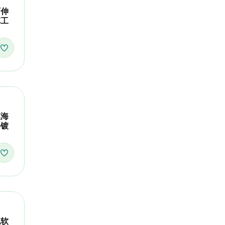
可伸
车工
膜海
容镀
色软