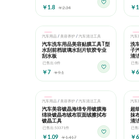
￥1.8
￥1
￥2.34
Hot
Ho
/
/
汽车用品
美容养护
汽车清洁工具
汽车
汽车洗车用品美容贴膜工具T型
洗
水刮前档玻璃水刮片软胶专业
子
刮水板
清
已售出:0件
已售出
￥7
￥6
￥9.1
Hot
Ho
/
/
汽车用品
美容养护
汽车清洁工具
汽车
汽车美容镀晶海绵专用镀膜海
超细
绵块镀晶布绒布双面绒擦拭布
抹
镀晶工具
清
已售出:53371件
已售
￥1.09
￥6
￥1.417