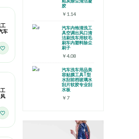
粘灰除尘清洁凝
胶
￥1.14
膜工
汽车内饰清洗工
汽车
具空调出风口清
洁刷洗车用软毛
刷车内塑料除尘
刷子
￥4.08
汽车洗车用品美
容贴膜工具T型
水刮前档玻璃水
刮片软胶专业刮
水板
车工
出风
￥7