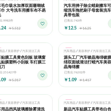
车毛巾吸水加厚双面珊瑚绒
汽车用掸子除尘蜡刷擦车
车巾 大号洗车用擦车布不易
缩洗车拖把刷子母套装洗
毛
具带包装
出:9983件
已售出:743件
.24
￥12.5
￥5.512
￥16.25
t
Hot
/
/
/
/
用品
美容养护
汽车清洁工具
汽车用品
美容养护
汽车清洁工具
车贴膜工具黄色刮板 玻璃窗
源头工厂汽车镀晶海绵镀
机贴膜塑料小刮板 车灯膜三
绵双面绒清洁打蜡汽车美
刮刀
晶海绵擦
:251427件
已售出:76202件
.09
￥1.09
￥5.317
￥1.417
t
Hot
/
/
/
/
用品
美容养护
汽车清洁工具
汽车用品
美容养护
汽车清洁工具
车用品挡风玻璃擦除雾清洗
新品汽车贴膜工具带布白