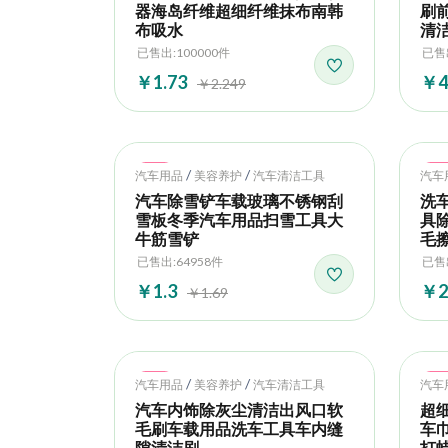
器海岛纤维超细纤维抹布南韩
刷
布吸水
清
已售出:100000件
已售出
￥1.73
￥4
￥2.249
Hot
Ho
/
/
汽车用品
美容养护
汽车清洁工具
汽车
汽车除雪铲车载玻璃不锈钢刮
洗
雪板冬季汽车用品扫雪工具大
具
牛筋雪铲
毛
已售出:64958件
已售出
￥1.3
￥2
￥1.69
Hot
Ho
/
/
汽车用品
美容养护
汽车清洁工具
汽车
汽车内饰除灰尘清洁出风口软
超
毛刷车载用品洗车工具车内缝
车巾