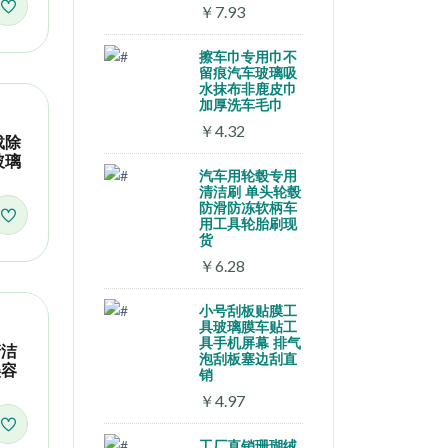
￥7.93
擦车巾专用巾不
留痕汽车玻璃吸
水抹布非鹿皮巾
加厚洗车毛巾
￥4.32
载除
玻璃
汽车用轮毂专用
清洁刷 单头轮毂
防滑防冻软柄车
用工具轮胎刷现
货
￥6.28
小号刮板贴膜工
具玻璃膜车贴工
具手机屏幕 排气
清洁
泡刮板塞边刮直
美容
销
￥4.97
工厂直销珊瑚绒