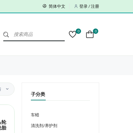
简体中文
登录 / 注册
0
0
新
子分类
车蜡
头轮
清洗剂/养护剂
轮胎