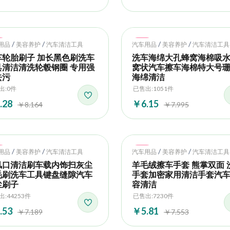
t
Hot
/
/
/
/
用品
美容养护
汽车清洁工具
汽车用品
美容养护
汽车清洁工具
车轮胎刷子 加长黑色刷洗车
洗车海绵大孔蜂窝海棉吸
具清洁清洗轮毂钢圈 专用强
窝状汽车擦车海棉特大号
去污
海绵清洁
出:0件
已售出:1051件
.28
￥6.15
￥8.164
￥7.995
t
Hot
/
/
/
/
用品
美容养护
汽车清洁工具
汽车用品
美容养护
汽车清洁工具
风口清洁刷车载内饰扫灰尘
羊毛绒擦车手套 熊掌双面 
毛刷洗车工具键盘缝隙汽车
手套加密家用清洁手套汽
尘刷子
容清洁
:44253件
已售出:7230件
.53
￥5.81
￥7.189
￥7.553