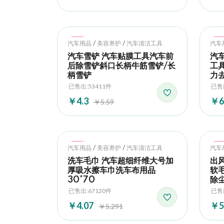
Hot
Ho
/
/
汽车用品
美容养护
汽车清洁工具
汽车
汽车雪铲 汽车贴膜工具汽车前
汽
后除雪铲斜口长柄牛筋雪铲/长
工
柄雪铲
力
已售出:53411件
已售
￥4.3
￥6
￥5.59
Hot
Ho
/
/
汽车用品
美容养护
汽车清洁工具
汽车
洗车毛巾 汽车超细纤维大号加
出
厚吸水擦车巾洗车布用品
软
30*70
除
已售出:67120件
已售出
￥4.07
￥5
￥5.291