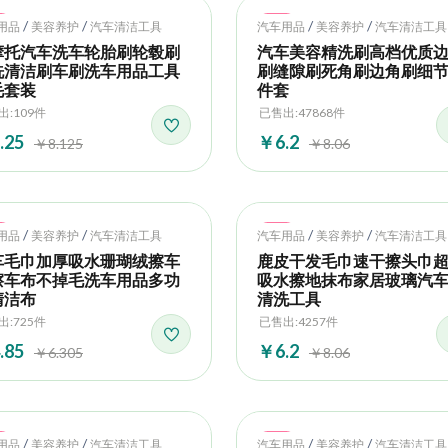
t
Hot
/
/
/
/
用品
美容养护
汽车清洁工具
汽车用品
美容养护
汽车清洁工具
摩托汽车洗车轮胎刷轮毂刷
汽车美容精洗刷高档优质
洗清洁刷车刷洗车用品工具
刷缝隙刷死角刷边角刷细节
毛套装
件套
出:109件
已售出:47868件
.25
￥6.2
￥8.125
￥8.06
t
Hot
/
/
/
/
用品
美容养护
汽车清洁工具
汽车用品
美容养护
汽车清洁工具
车毛巾加厚吸水珊瑚绒擦车
鹿皮干发毛巾速干擦头巾
擦车布不掉毛洗车用品多功
吸水擦地抹布家居玻璃汽
清洁布
清洗工具
出:725件
已售出:4257件
.85
￥6.2
￥6.305
￥8.06
t
Hot
/
/
/
/
用品
美容养护
汽车清洁工具
汽车用品
美容养护
汽车清洁工具