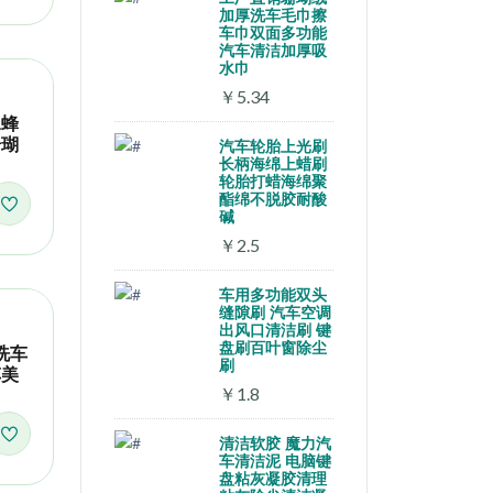
加厚洗车毛巾擦
车巾双面多功能
汽车清洁加厚吸
水巾
￥5.34
水蜂
珊瑚
汽车轮胎上光刷
长柄海绵上蜡刷
轮胎打蜡海绵聚
酯绵不脱胶耐酸
碱
￥2.5
车用多功能双头
缝隙刷 汽车空调
出风口清洁刷 键
盘刷百叶窗除尘
洗车
刷
车美
￥1.8
清洁软胶 魔力汽
车清洁泥 电脑键
盘粘灰凝胶清理