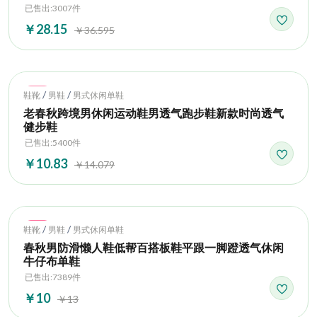
已售出:3007件
￥28.15
￥36.595
Hot
/
/
鞋靴
男鞋
男式休闲单鞋
老春秋跨境男休闲运动鞋男透气跑步鞋新款时尚透气
健步鞋
已售出:5400件
￥10.83
￥14.079
Hot
/
/
鞋靴
男鞋
男式休闲单鞋
春秋男防滑懒人鞋低帮百搭板鞋平跟一脚蹬透气休闲
牛仔布单鞋
已售出:7389件
￥10
￥13