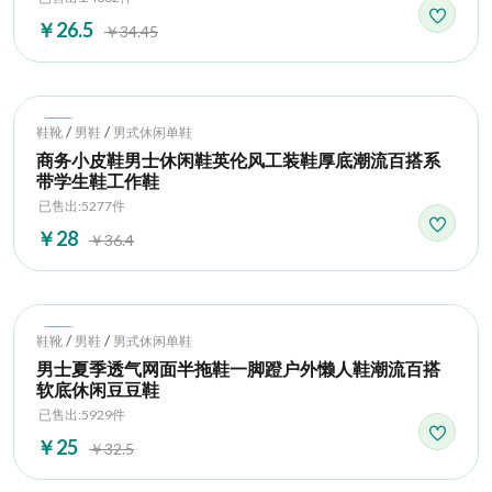
￥26.5
￥34.45
Hot
/
/
鞋靴
男鞋
男式休闲单鞋
商务小皮鞋男士休闲鞋英伦风工装鞋厚底潮流百搭系
带学生鞋工作鞋
已售出:5277件
￥28
￥36.4
Hot
/
/
鞋靴
男鞋
男式休闲单鞋
男士夏季透气网面半拖鞋一脚蹬户外懒人鞋潮流百搭
软底休闲豆豆鞋
已售出:5929件
￥25
￥32.5