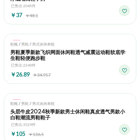
已售出:2045件
￥37
￥48.1
Hot
/
/
鞋靴
男鞋
男式休闲单鞋
男鞋夏季新款飞织网面休闲鞋透气减震运动鞋软底学
生鞋轻便跑步鞋
已售出:2240件
￥26.89
￥34.957
Hot
/
/
鞋靴
男鞋
男式休闲单鞋
头层牛皮2024秋季新款男士休闲鞋真皮透气男款小
白鞋潮流男鞋鞋子
已售出:3529件
￥105
￥136.5