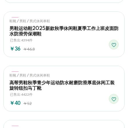
Hot
/
/
鞋靴
男鞋
男式休闲单鞋
男鞋运动鞋2025新款秋季休闲鞋夏季工作上班皮面防
水防滑劳保潮鞋
已售出:4394件
￥36
￥46.8
Hot
/
/
鞋靴
男鞋
男式休闲单鞋
高帮男鞋秋季青少年运动防水耐磨防滑厚底休闲工装
旋转纽扣马丁靴
已售出:4422件
￥40
￥52