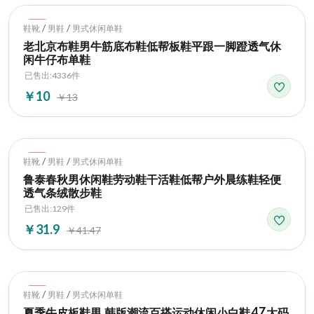
Hot
/
/
鞋靴
男鞋
男式休闲单鞋
老北京布鞋男牛筋底布鞋低帮板鞋平跟一脚蹬透气休
闲牛仔布单鞋
已售出:4336件
￥10
￥13
Hot
/
/
鞋靴
男鞋
男式休闲单鞋
鲁泰春秋男休闲鞋劳动鞋干活鞋低帮户外晨练鞋轻便
透气条绒散步鞋
已售出:129件
￥31.9
￥41.47
Hot
/
/
鞋靴
男鞋
男式休闲单鞋
夏季牛皮板鞋男 韩版潮流百搭运动休闲小白鞋47大码