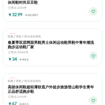
休闲鞋时尚豆豆鞋
已售出:2333件
￥32.99
￥42.887
Hot
/
/
鞋靴
男鞋
男式休闲单鞋
春夏季双层网面男鞋男士休闲运动鞋男鞋中青年潮流
跑步运动鞋厂家
已售出:30005件
￥34
￥44.2
Hot
/
/
鞋靴
男鞋
男式休闲单鞋
高级休闲鞋超轻薄软底户外徒步旅游登山鞋学生青年
正品舒适跑步鞋
已售出:2553件
￥67
￥87.1