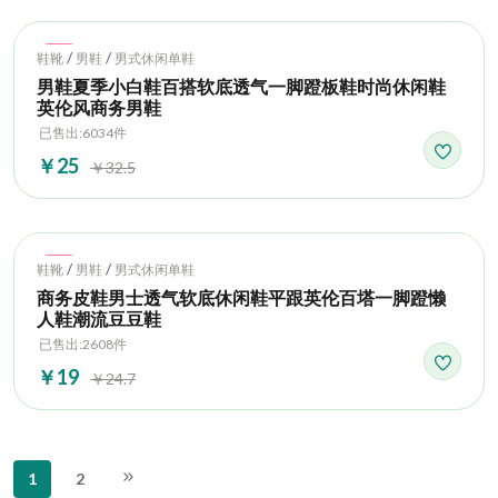
Hot
/
/
鞋靴
男鞋
男式休闲单鞋
男鞋夏季小白鞋百搭软底透气一脚蹬板鞋时尚休闲鞋
英伦风商务男鞋
已售出:6034件
￥25
￥32.5
Hot
/
/
鞋靴
男鞋
男式休闲单鞋
商务皮鞋男士透气软底休闲鞋平跟英伦百塔一脚蹬懒
人鞋潮流豆豆鞋
已售出:2608件
￥19
￥24.7
1
2