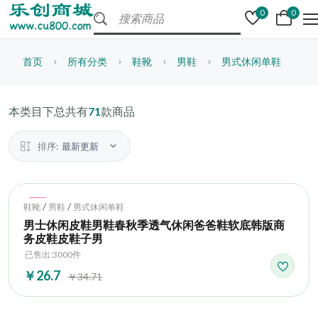
0
0
首页
所有分类
鞋靴
男鞋
男式休闲单鞋
本类目下总共有
71
款商品
排序:
最新更新
Hot
/
/
鞋靴
男鞋
男式休闲单鞋
男士休闲皮鞋男鞋春秋季透气休闲爸爸鞋软底韩版商
务皮鞋皮鞋子男
已售出:3000件
￥26.7
￥34.71