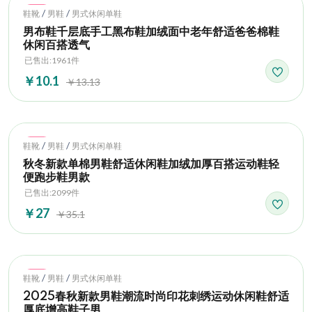
Hot
/
/
鞋靴
男鞋
男式休闲单鞋
男布鞋千层底手工黑布鞋加绒面中老年舒适爸爸棉鞋
休闲百搭透气
已售出:1961件
￥10.1
￥13.13
Hot
/
/
鞋靴
男鞋
男式休闲单鞋
秋冬新款单棉男鞋舒适休闲鞋加绒加厚百搭运动鞋轻
便跑步鞋男款
已售出:2099件
￥27
￥35.1
Hot
/
/
鞋靴
男鞋
男式休闲单鞋
2025春秋新款男鞋潮流时尚印花刺绣运动休闲鞋舒适
厚底增高鞋子男