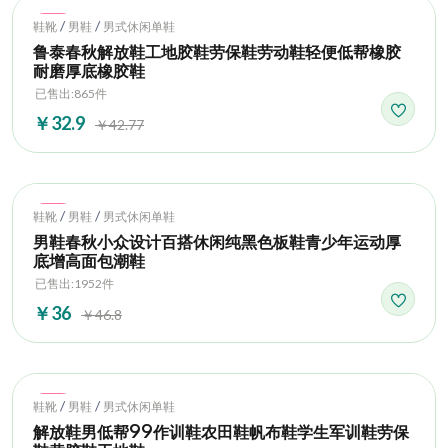
Hot
/
/
鞋靴
男鞋
男式休闲单鞋
鲁泰春秋解放鞋工地胶鞋劳保鞋劳动鞋轻便低帮橡胶
耐磨厚底橡胶鞋
已售出:865件
￥32.9
￥42.77
Hot
/
/
鞋靴
男鞋
男式休闲单鞋
男鞋春秋小众设计百搭休闲纯黑色板鞋青少年运动厚
底增高面包潮鞋
已售出:1952件
￥36
￥46.8
Hot
/
/
鞋靴
男鞋
男式休闲单鞋
解放鞋男低帮99作训鞋农田鞋帆布鞋学生军训鞋劳保