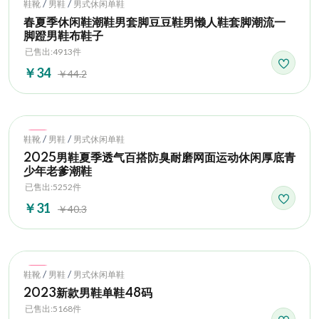
Hot
/
/
鞋靴
男鞋
男式休闲单鞋
春夏季休闲鞋潮鞋男套脚豆豆鞋男懒人鞋套脚潮流一
脚蹬男鞋布鞋子
已售出:4913件
￥34
￥44.2
Hot
/
/
鞋靴
男鞋
男式休闲单鞋
2025男鞋夏季透气百搭防臭耐磨网面运动休闲厚底青
少年老爹潮鞋
已售出:5252件
￥31
￥40.3
Hot
/
/
鞋靴
男鞋
男式休闲单鞋
2023新款男鞋单鞋48码
已售出:5168件