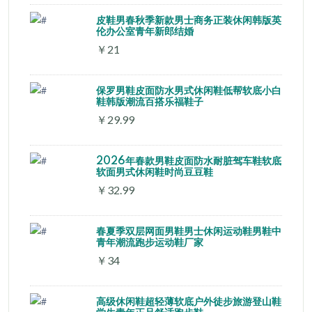
皮鞋男春秋季新款男士商务正装休闲韩版英
伦办公室青年新郎结婚
￥21
保罗男鞋皮面防水男式休闲鞋低帮软底小白
鞋韩版潮流百搭乐福鞋子
￥29.99
2026年春款男鞋皮面防水耐脏驾车鞋软底
软面男式休闲鞋时尚豆豆鞋
￥32.99
春夏季双层网面男鞋男士休闲运动鞋男鞋中
青年潮流跑步运动鞋厂家
￥34
高级休闲鞋超轻薄软底户外徒步旅游登山鞋