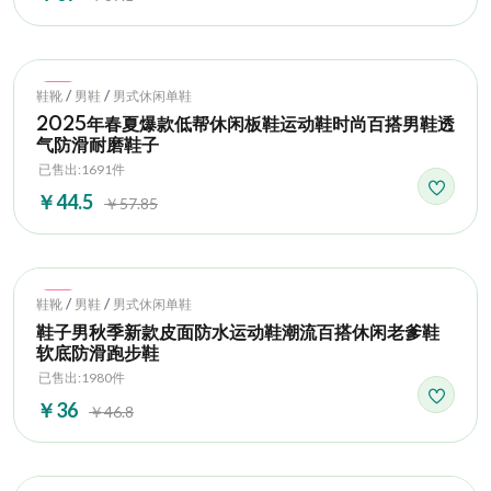
Hot
/
/
鞋靴
男鞋
男式休闲单鞋
2025年春夏爆款低帮休闲板鞋运动鞋时尚百搭男鞋透
气防滑耐磨鞋子
已售出:1691件
￥44.5
￥57.85
Hot
/
/
鞋靴
男鞋
男式休闲单鞋
鞋子男秋季新款皮面防水运动鞋潮流百搭休闲老爹鞋
软底防滑跑步鞋
已售出:1980件
￥36
￥46.8