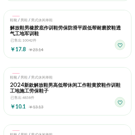
Hot
/
/
鞋靴
男鞋
男式休闲单鞋
解放鞋男橡胶底作训鞋劳保防滑平跟低帮耐磨胶鞋透
气工地军训鞋
已售出:10042件
￥17.8
￥23.14
Hot
/
/
鞋靴
男鞋
男式休闲单鞋
2024新款解放鞋男高低帮休闲工作鞋黄胶鞋作训鞋
工地施工劳保鞋子
已售出:4858件
￥10.1
￥13.13
Hot
/
/
鞋靴
男鞋
男式休闲单鞋