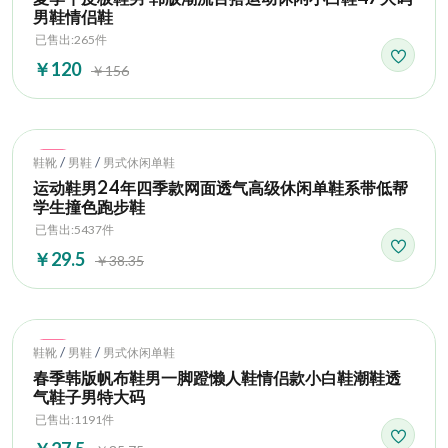
男鞋情侣鞋
已售出:265件
￥120
￥156
Hot
/
/
鞋靴
男鞋
男式休闲单鞋
运动鞋男24年四季款网面透气高级休闲单鞋系带低帮
学生撞色跑步鞋
已售出:5437件
￥29.5
￥38.35
Hot
/
/
鞋靴
男鞋
男式休闲单鞋
春季韩版帆布鞋男一脚蹬懒人鞋情侣款小白鞋潮鞋透
气鞋子男特大码
已售出:1191件