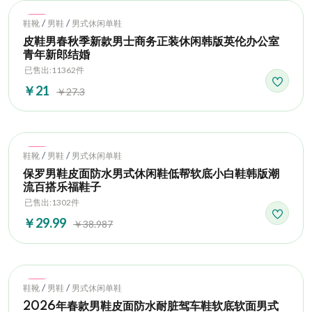
Hot
/
/
鞋靴
男鞋
男式休闲单鞋
皮鞋男春秋季新款男士商务正装休闲韩版英伦办公室
青年新郎结婚
已售出:11362件
￥21
￥27.3
Hot
/
/
鞋靴
男鞋
男式休闲单鞋
保罗男鞋皮面防水男式休闲鞋低帮软底小白鞋韩版潮
流百搭乐福鞋子
已售出:1302件
￥29.99
￥38.987
Hot
/
/
鞋靴
男鞋
男式休闲单鞋
2026年春款男鞋皮面防水耐脏驾车鞋软底软面男式