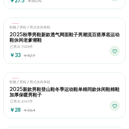
￥27.5
￥35.75
Hot
/
/
鞋靴
男鞋
男式休闲单鞋
2025秋季男鞋新款透气网面鞋子男潮流百搭厚底运动
鞋休闲老爹潮鞋
已售出:7028件
￥33
￥42.9
Hot
/
/
鞋靴
男鞋
男式休闲单鞋
2025新款男鞋登山鞋冬季运动鞋单棉同款休闲鞋棉鞋
加厚保暖男鞋子
已售出:6567件
￥28
￥36.4