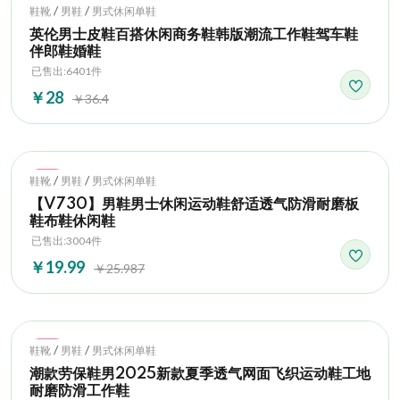
Hot
/
/
鞋靴
男鞋
男式休闲单鞋
英伦男士皮鞋百搭休闲商务鞋韩版潮流工作鞋驾车鞋
伴郎鞋婚鞋
已售出:6401件
￥28
￥36.4
Hot
/
/
鞋靴
男鞋
男式休闲单鞋
【V730】男鞋男士休闲运动鞋舒适透气防滑耐磨板
鞋布鞋休闲鞋
已售出:3004件
￥19.99
￥25.987
Hot
/
/
鞋靴
男鞋
男式休闲单鞋
潮款劳保鞋男2025新款夏季透气网面飞织运动鞋工地
耐磨防滑工作鞋