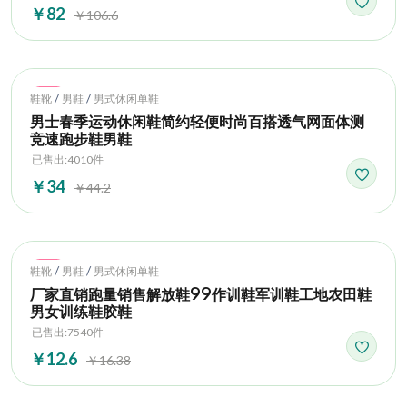
￥82
￥106.6
Hot
/
/
鞋靴
男鞋
男式休闲单鞋
男士春季运动休闲鞋简约轻便时尚百搭透气网面体测
竞速跑步鞋男鞋
已售出:4010件
￥34
￥44.2
Hot
/
/
鞋靴
男鞋
男式休闲单鞋
厂家直销跑量销售解放鞋99作训鞋军训鞋工地农田鞋
男女训练鞋胶鞋
已售出:7540件
￥12.6
￥16.38