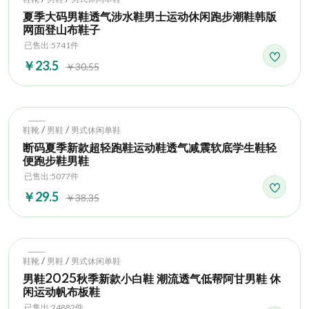
夏季大码男鞋透气涉水鞋男士运动休闲跑步潮鞋韩版
网面登山布鞋子
已售出:5741件
￥23.5
￥30.55
Hot
/
/
鞋靴
男鞋
男式休闲单鞋
断码夏季新款超轻跑鞋运动鞋透气减震软底学生鞋轻
便跑步鞋男鞋
已售出:5077件
￥29.5
￥38.35
Hot
/
/
鞋靴
男鞋
男式休闲单鞋
男鞋2025秋季新款小白鞋 潮流透气低帮阿甘男鞋 休
闲运动帆布板鞋
已售出:24882件