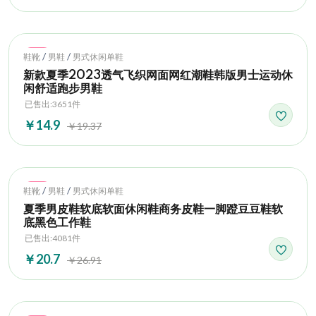
Hot
/
/
鞋靴
男鞋
男式休闲单鞋
新款夏季2023透气飞织网面网红潮鞋韩版男士运动休
闲舒适跑步男鞋
已售出:3651件
￥14.9
￥19.37
Hot
/
/
鞋靴
男鞋
男式休闲单鞋
夏季男皮鞋软底软面休闲鞋商务皮鞋一脚蹬豆豆鞋软
底黑色工作鞋
已售出:4081件
￥20.7
￥26.91