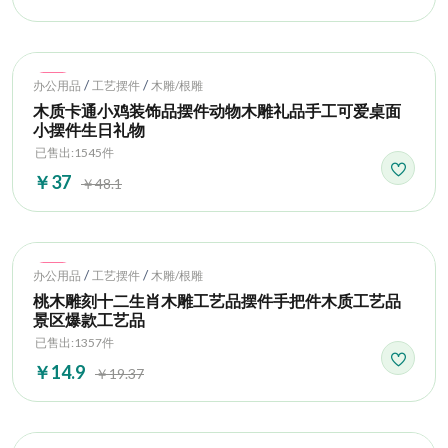
Hot
/
/
办公用品
工艺摆件
木雕/根雕
木质卡通小鸡装饰品摆件动物木雕礼品手工可爱桌面
小摆件生日礼物
已售出:1545件
￥37
￥48.1
Hot
/
/
办公用品
工艺摆件
木雕/根雕
桃木雕刻十二生肖木雕工艺品摆件手把件木质工艺品
景区爆款工艺品
已售出:1357件
￥14.9
￥19.37