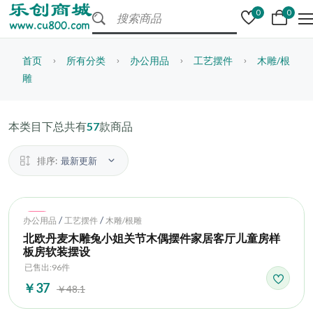
0
0
首页
所有分类
办公用品
工艺摆件
木雕/根
雕
本类目下总共有
57
款商品
排序:
最新更新
Hot
/
/
办公用品
工艺摆件
木雕/根雕
北欧丹麦木雕兔小姐关节木偶摆件家居客厅儿童房样
板房软装摆设
已售出:96件
￥37
￥48.1