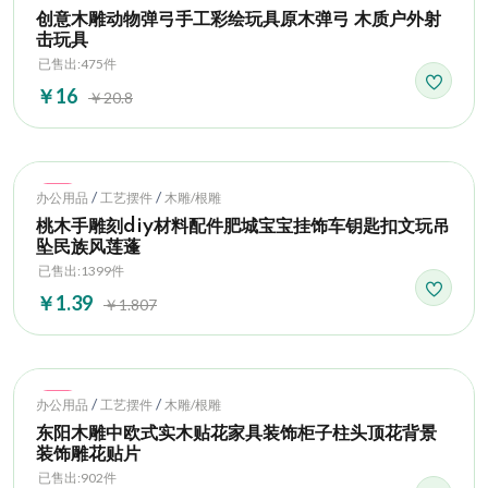
创意木雕动物弹弓手工彩绘玩具原木弹弓 木质户外射
击玩具
已售出:475件
￥16
￥20.8
Hot
/
/
办公用品
工艺摆件
木雕/根雕
桃木手雕刻diy材料配件肥城宝宝挂饰车钥匙扣文玩吊
坠民族风莲蓬
已售出:1399件
￥1.39
￥1.807
Hot
/
/
办公用品
工艺摆件
木雕/根雕
东阳木雕中欧式实木贴花家具装饰柜子柱头顶花背景
装饰雕花贴片
已售出:902件