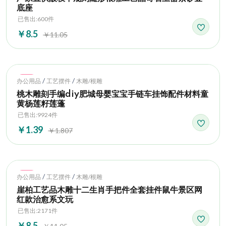
底座
已售出:600件
￥8.5
￥11.05
Hot
/
/
办公用品
工艺摆件
木雕/根雕
桃木雕刻手编diy肥城母婴宝宝手链车挂饰配件材料童
黄杨莲籽莲蓬
已售出:9924件
￥1.39
￥1.807
Hot
/
/
办公用品
工艺摆件
木雕/根雕
崖柏工艺品木雕十二生肖手把件全套挂件鼠牛景区网
红款治愈系文玩
已售出:2171件
￥8.5