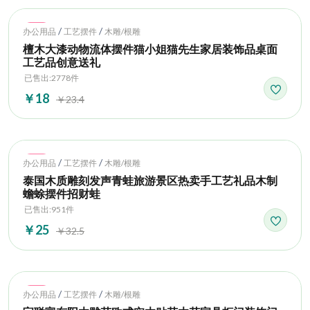
Hot
/
/
办公用品
工艺摆件
木雕/根雕
檀木大漆动物流体摆件猫小姐猫先生家居装饰品桌面
工艺品创意送礼
已售出:2778件
￥18
￥23.4
Hot
/
/
办公用品
工艺摆件
木雕/根雕
泰国木质雕刻发声青蛙旅游景区热卖手工艺礼品木制
蟾蜍摆件招财蛙
已售出:951件
￥25
￥32.5
Hot
/
/
办公用品
工艺摆件
木雕/根雕