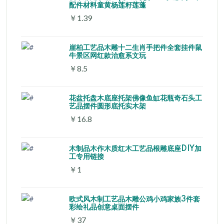
配件材料童黄杨莲籽莲蓬
￥1.39
崖柏工艺品木雕十二生肖手把件全套挂件鼠
牛景区网红款治愈系文玩
￥8.5
花盆托盘木底座托架佛像鱼缸花瓶奇石头工
艺品摆件圆形底托实木架
￥16.8
木制品木作木质红木工艺品根雕底座DIY加
工专用链接
￥1
欧式风木制工艺品木雕公鸡小鸡家族3件套
彩绘礼品创意桌面摆件
￥37