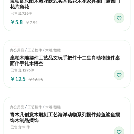
宝联富东阳木雕花欧式实木贴花木花家具柜门装饰门
花片角花
已售出:726件
￥5.8
￥7.54
Hot
/
/
办公用品
工艺摆件
木雕/根雕
崖柏木雕摆件工艺品文玩手把件十二生肖动物挂件桌
面伴手礼木悟空
已售出:1296件
￥12.5
￥16.25
Hot
/
/
办公用品
工艺摆件
木雕/根雕
青木凡创意木雕刻工艺海洋动物系列摆件鲸鱼鲨鱼摆
饰木制品摆饰
已售出:30件