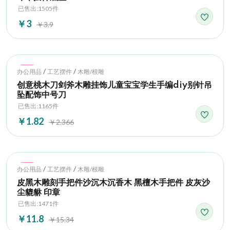
已售出:1505件
￥3
￥3.9
Hot
/
/
办公用品
工艺摆件
木雕/根雕
创意桃木刀剑斧木雕挂饰儿童宝宝学生手编diy别针吊
坠配饰中号刀
已售出:1165件
￥1.82
￥2.366
Hot
/
/
办公用品
工艺摆件
木雕/根雕
皮黑木雕刻手把件沙沉木沉香木 黑檀木手把件 皮灰沙
尘貔貅 印章
已售出:1471件
￥11.8
￥15.34