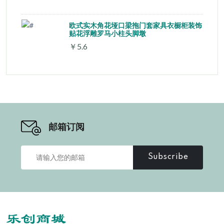
欧式实木角花垭口梁拖门套家具衣橱柜装饰
贴花浮雕罗马小柱头脚墩
￥5.6
邮箱订阅
Subscribe