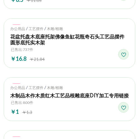
￥11.05
Hot
/
/
办公用品
工艺摆件
木雕/根雕
花盆托盘木底座托架佛像鱼缸花瓶奇石头工艺品摆件
圆形底托实木架
已售出:737件
￥16.8
￥21.84
Hot
/
/
办公用品
工艺摆件
木雕/根雕
木制品木作木质红木工艺品根雕底座DIY加工专用链接
已售出:800件
￥1
￥1.3