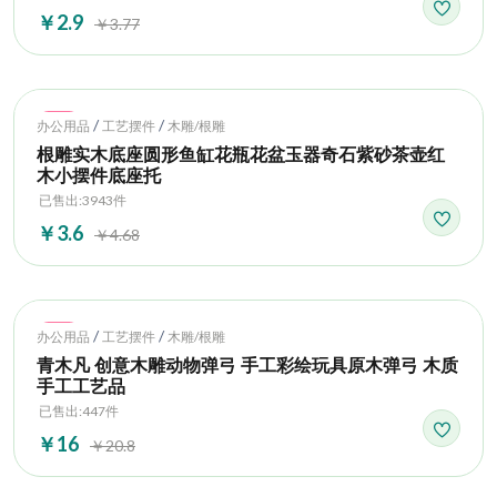
￥2.9
￥3.77
Hot
/
/
办公用品
工艺摆件
木雕/根雕
根雕实木底座圆形鱼缸花瓶花盆玉器奇石紫砂茶壶红
木小摆件底座托
已售出:3943件
￥3.6
￥4.68
Hot
/
/
办公用品
工艺摆件
木雕/根雕
青木凡 创意木雕动物弹弓 手工彩绘玩具原木弹弓 木质
手工工艺品
已售出:447件
￥16
￥20.8