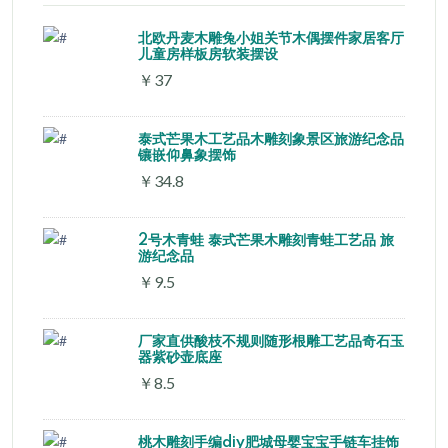
北欧丹麦木雕兔小姐关节木偶摆件家居客厅
儿童房样板房软装摆设
￥37
泰式芒果木工艺品木雕刻象景区旅游纪念品
镶嵌仰鼻象摆饰
￥34.8
2号木青蛙 泰式芒果木雕刻青蛙工艺品 旅
游纪念品
￥9.5
厂家直供酸枝不规则随形根雕工艺品奇石玉
器紫砂壶底座
￥8.5
桃木雕刻手编diy肥城母婴宝宝手链车挂饰