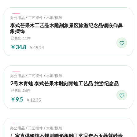
Hot
/
/
办公用品
工艺摆件
木雕/根雕
泰式芒果木工艺品木雕刻象景区旅游纪念品镶嵌仰鼻
象摆饰
已售出:11件
￥34.8
￥45.24
Hot
/
/
办公用品
工艺摆件
木雕/根雕
2号木青蛙 泰式芒果木雕刻青蛙工艺品 旅游纪念品
已售出:36件
￥9.5
￥12.35
Hot
/
/
办公用品
工艺摆件
木雕/根雕
厂家直供酸枝不规则随形根雕工艺品奇石玉器紫砂壶