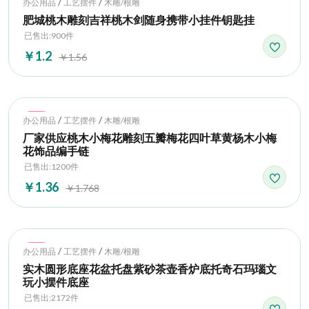
Hot
/
/
办公用品
工艺摆件
木雕/根雕
肥城桃木雕刻吉祥桃木剑随身携带小挂件钥匙挂
已售出:900件
￥1.2
￥1.56
Hot
/
/
办公用品
工艺摆件
木雕/根雕
厂家供应桃木小梅花雕刻五瓣梅花四叶草黄杨木小梅
花饰品编手链
已售出:1200件
￥1.36
￥1.768
Hot
/
/
办公用品
工艺摆件
木雕/根雕
实木圆形底座花盆托盘紫砂茶壶香炉底托奇石玛瑙文
玩小摆件底座
已售出:2172件