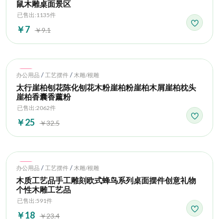
鼠木雕桌面景区
已售出:1135件
￥7
￥9.1
Hot
/
/
办公用品
工艺摆件
木雕/根雕
太行崖柏刨花陈化刨花木粉崖柏粉崖柏木屑崖柏枕头
崖柏香囊香薰粉
已售出:2062件
￥25
￥32.5
Hot
/
/
办公用品
工艺摆件
木雕/根雕
木质工艺品手工雕刻欧式蜂鸟系列桌面摆件创意礼物
个性木雕工艺品
已售出:591件
￥18
￥23.4