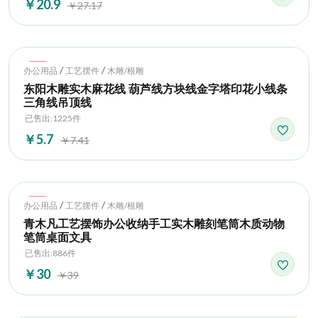
￥20.9
￥27.17
Hot
/
/
办公用品
工艺摆件
木雕/根雕
东阳木雕实木麻花线 葫芦线方块线金字塔印花小线条
三角线吊顶线
已售出:1225件
￥5.7
￥7.41
Hot
/
/
办公用品
工艺摆件
木雕/根雕
青木凡工艺摆饰办公收纳手工实木雕刻笔筒木质动物
笔筒桌面文具
已售出:886件
￥30
￥39