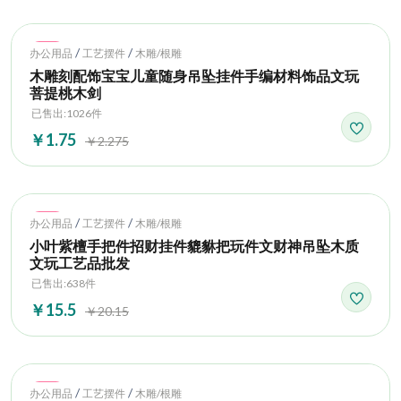
Hot
/
/
办公用品
工艺摆件
木雕/根雕
木雕刻配饰宝宝儿童随身吊坠挂件手编材料饰品文玩
菩提桃木剑
已售出:1026件
￥1.75
￥2.275
Hot
/
/
办公用品
工艺摆件
木雕/根雕
小叶紫檀手把件招财挂件貔貅把玩件文财神吊坠木质
文玩工艺品批发
已售出:638件
￥15.5
￥20.15
Hot
/
/
办公用品
工艺摆件
木雕/根雕