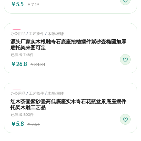
￥5.5
￥7.15
Hot
/
/
办公用品
工艺摆件
木雕/根雕
源头厂家实木根雕奇石底座挖槽摆件紫砂壶椭圆加厚
底托架来图可定
已售出:748件
￥26.8
￥34.84
Hot
/
/
办公用品
工艺摆件
木雕/根雕
红木茶壶紫砂壶高低底座实木奇石花瓶盆景底座摆件
托架木雕工艺品
已售出:800件
￥5.8
￥7.54