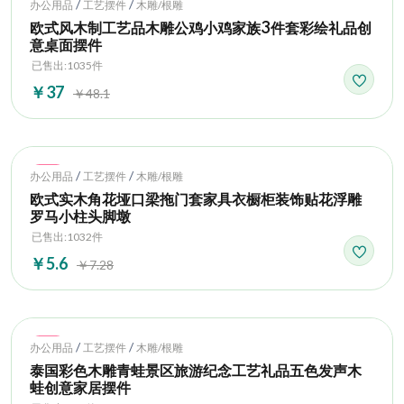
Hot
/
/
办公用品
工艺摆件
木雕/根雕
欧式风木制工艺品木雕公鸡小鸡家族3件套彩绘礼品创
意桌面摆件
已售出:1035件
￥37
￥48.1
Hot
/
/
办公用品
工艺摆件
木雕/根雕
欧式实木角花垭口梁拖门套家具衣橱柜装饰贴花浮雕
罗马小柱头脚墩
已售出:1032件
￥5.6
￥7.28
Hot
/
/
办公用品
工艺摆件
木雕/根雕
泰国彩色木雕青蛙景区旅游纪念工艺礼品五色发声木
蛙创意家居摆件