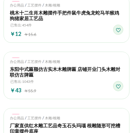
Hot
/
/
办公用品
工艺摆件
木雕/根雕
桃木十二生肖木雕摆件手把件鼠牛虎兔龙蛇马羊猴鸡
狗猪家居工艺品
已售出:454件
￥12
￥15.6
Hot
/
/
办公用品
工艺摆件
木雕/根雕
东阳中式匾额仿古实木木雕牌匾 店铺开业门头木雕对
联仿古牌匾
已售出:1043件
￥43
￥55.9
Hot
/
/
办公用品
工艺摆件
木雕/根雕
厂家直供红木雕工艺品奇玉石头玛瑙 根雕随形可挖槽
印章摆件底座