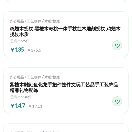
Hot
/
/
办公用品
工艺摆件
木雕/根雕
鸡翅木拐杖 黑檀木寿桃一体手杖红木雕刻拐杖 鸡翅木
拐杖木质
已售出:25件
￥135
￥175.5
Hot
/
/
办公用品
工艺摆件
木雕/根雕
紫檀木雕刻鱼化龙手把件挂件文玩工艺品手工装饰品
精雕礼物配饰
已售出:730件
￥14.7
￥19.11