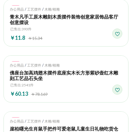
Hot
/
/
办公用品
工艺摆件
木雕/根雕
青木凡手工原木雕刻木质摆件装饰创意家居饰品客厅
创意摆设
已售出:393件
￥11.8
￥15.34
Hot
/
/
办公用品
工艺摆件
木雕/根雕
佛座台加高鸡翅木摆件底座实木长方形紫砂壶红木雕
刻工艺品石头坐
已售出:2541件
￥60.13
￥78.169
Hot
/
/
办公用品
工艺摆件
木雕/根雕
崖柏曙光生肖鼠手把件可爱老鼠儿童生日礼物吃货仓