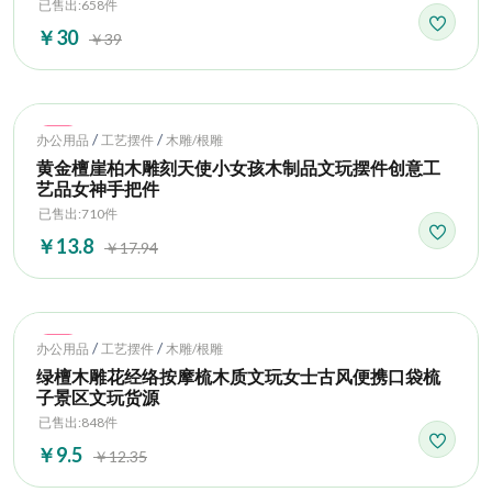
已售出:658件
￥30
￥39
Hot
/
/
办公用品
工艺摆件
木雕/根雕
黄金檀崖柏木雕刻天使小女孩木制品文玩摆件创意工
艺品女神手把件
已售出:710件
￥13.8
￥17.94
Hot
/
/
办公用品
工艺摆件
木雕/根雕
绿檀木雕花经络按摩梳木质文玩女士古风便携口袋梳
子景区文玩货源
已售出:848件
￥9.5
￥12.35