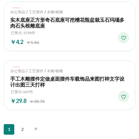
Hot
/
/
办公用品
工艺摆件
木雕/根雕
实木底座正方形奇石底座可挖槽花瓶盆栽玉石玛瑙多
肉石头根雕底座
已售出:1598件
￥4.2
￥5.46
Hot
/
/
办公用品
工艺摆件
木雕/根雕
手工木雕摆件定做桌面摆件车载饰品来图打样文字设
计出图三天打样
已售出:665件
￥29.8
￥38.74
1
2