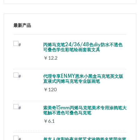
最新产品
丙烯马克笔24/36/48色diy防水不透色
可叠色学生彩笔绘画套装文具
￥12.2
代理专享ENMY恩米小黑盒马克笔英文版
直液式丙烯马克笔专业版画笔
￥120
索美奇15mm丙烯马克笔美术专用涂鸦笔大
笔触不透色可叠色马克笔
￥6.1
单支人体彩绘夜光笔艺术涂鸦签名笔荧光笔