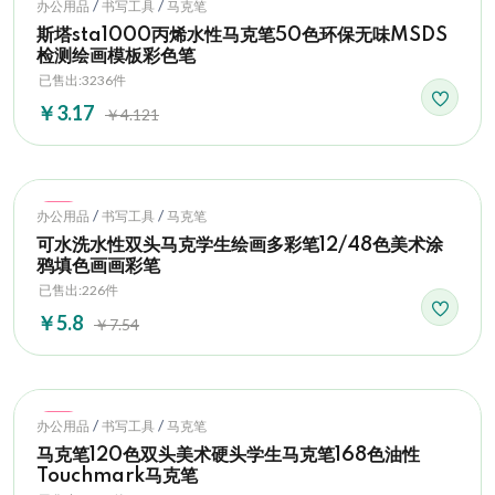
Hot
/
/
办公用品
书写工具
马克笔
斯塔sta1000丙烯水性马克笔50色环保无味MSDS
检测绘画模板彩色笔
已售出:3236件
￥3.17
￥4.121
Hot
/
/
办公用品
书写工具
马克笔
可水洗水性双头马克学生绘画多彩笔12/48色美术涂
鸦填色画画彩笔
已售出:226件
￥5.8
￥7.54
Hot
/
/
办公用品
书写工具
马克笔
马克笔120色双头美术硬头学生马克笔168色油性
Touchmark马克笔