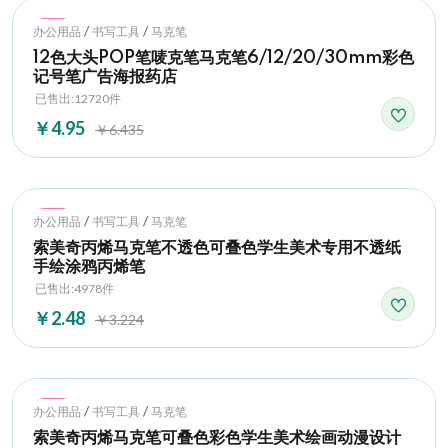
Hot
/
/
办公用品
书写工具
马克笔
12色大头POP笔唛克笔马克笔6/12/20/30mm彩色
记号笔广告海报药店
已售出:12720件
￥4.95
￥6.435
Hot
/
/
办公用品
书写工具
马克笔
索美奇丙烯马克笔不透色可叠色学生美术专用不透纸
手绘涂鸦丙烯笔
已售出:4978件
￥2.48
￥3.224
Hot
/
/
办公用品
书写工具
马克笔
索美奇丙烯马克笔可叠色彩色学生美术绘画动漫设计