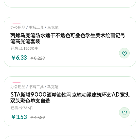
Hot
/
/
办公用品
书写工具
马克笔
丙烯马克笔防水速干不透色可叠色学生美术绘画记号
笔高光笔套装
已售出:18530件
￥6.33
￥8.229
Hot
/
/
办公用品
书写工具
马克笔
STA斯塔9000酒精油性马克笔动漫建筑环艺AD宽头
双头彩色单支自选
已售出:736件
￥3.53
￥4.589