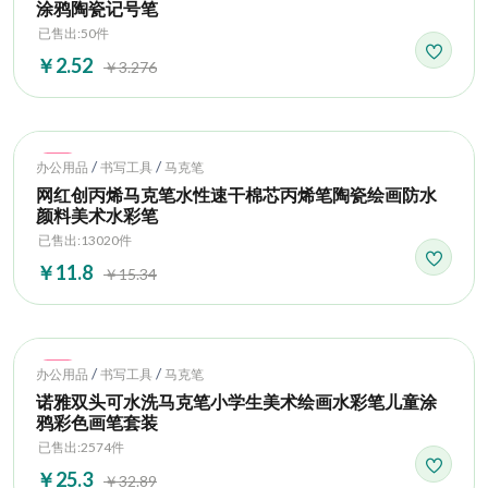
涂鸦陶瓷记号笔
已售出:50件
￥2.52
￥3.276
Hot
/
/
办公用品
书写工具
马克笔
网红创丙烯马克笔水性速干棉芯丙烯笔陶瓷绘画防水
颜料美术水彩笔
已售出:13020件
￥11.8
￥15.34
Hot
/
/
办公用品
书写工具
马克笔
诺雅双头可水洗马克笔小学生美术绘画水彩笔儿童涂
鸦彩色画笔套装
已售出:2574件
￥25.3
￥32.89