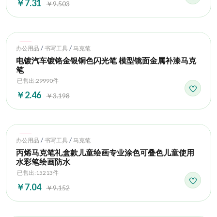
￥7.31
￥9.503
Hot
/
/
办公用品
书写工具
马克笔
电镀汽车镀铬金银铜色闪光笔 模型镜面金属补漆马克
笔
已售出:29990件
￥2.46
￥3.198
Hot
/
/
办公用品
书写工具
马克笔
丙烯马克笔礼盒款儿童绘画专业涂色可叠色儿童使用
水彩笔绘画防水
已售出:15213件
￥7.04
￥9.152