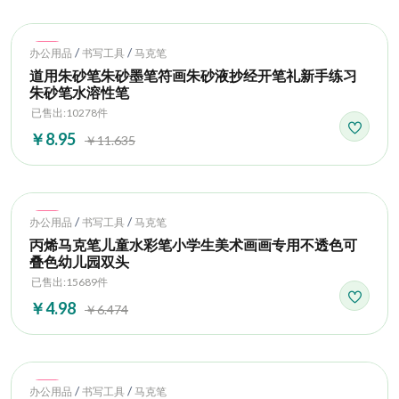
Hot
/
/
办公用品
书写工具
马克笔
道用朱砂笔朱砂墨笔符画朱砂液抄经开笔礼新手练习
朱砂笔水溶性笔
已售出:10278件
￥8.95
￥11.635
Hot
/
/
办公用品
书写工具
马克笔
丙烯马克笔儿童水彩笔小学生美术画画专用不透色可
叠色幼儿园双头
已售出:15689件
￥4.98
￥6.474
Hot
/
/
办公用品
书写工具
马克笔