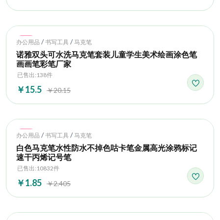
Hot
/
/
办公用品
书写工具
马克笔
诺雅双头可水洗马克笔套装儿童学生美术绘画涂色笔
画画笔彩笔厂家
已售出:138件
￥15.5
￥20.15
Hot
/
/
办公用品
书写工具
马克笔
白色马克笔水性防水不掉色咕卡笔金属高光涂鸦标记
速干丙烯记号笔
已售出:10832件
￥1.85
￥2.405