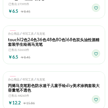
已售出:27395件
￥6.5
￥8.45
Hot
/
/
办公用品
书写工具
马克笔
touch12色24色36色48色80色168色双头油性酒精
套装学生绘画马克笔
已售出:52610件
￥6.5
￥8.45
Hot
/
/
办公用品
书写工具
马克笔
丙烯马克笔彩色防水速干儿童手绘diy美术涂鸦套装大
容量笔不透色
已售出:44265件
￥12.2
￥15.86