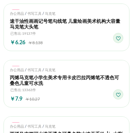
Hot
/
/
办公用品
书写工具
马克笔
速干油性画画记号笔勾线笔 儿童绘画美术机构大容量
马克笔大头笔
已售出:19137件
￥6.26
￥8.138
Hot
/
/
办公用品
书写工具
马克笔
丙烯马克笔小学生美术专用卡皮巴拉丙烯笔不透色可
叠色儿童可水洗
已售出:13363件
￥7.9
￥10.27
Hot
/
/
办公用品
书写工具
马克笔