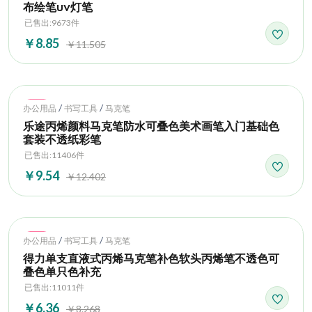
布绘笔uv灯笔
已售出:9673件
￥8.85
￥11.505
Hot
/
/
办公用品
书写工具
马克笔
乐途丙烯颜料马克笔防水可叠色美术画笔入门基础色
套装不透纸彩笔
已售出:11406件
￥9.54
￥12.402
Hot
/
/
办公用品
书写工具
马克笔
得力单支直液式丙烯马克笔补色软头丙烯笔不透色可
叠色单只色补充
已售出:11011件
￥6.36
￥8.268