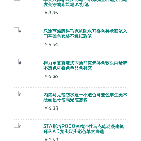
发亮涂鸦布绘笔uv灯笔
￥8.85
乐途丙烯颜料马克笔防水可叠色美术画笔入
门基础色套装不透纸彩笔
￥9.54
得力单支直液式丙烯马克笔补色软头丙烯笔
不透色可叠色单只色补充
￥6.36
丙烯马克笔防水速干不透色可叠色学生美术
绘画记号笔高光笔套装
￥6.33
STA斯塔9000酒精油性马克笔动漫建筑
环艺AD宽头双头彩色单支自选
￥3.53