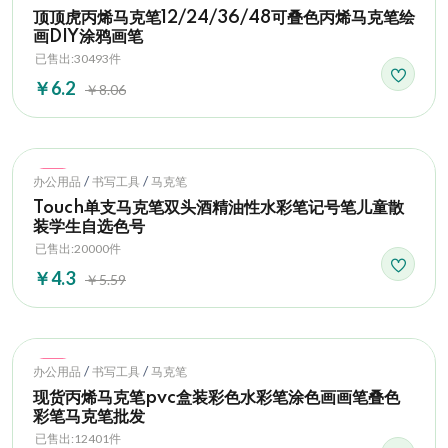
顶顶虎丙烯马克笔12/24/36/48可叠色丙烯马克笔绘
画DIY涂鸦画笔
已售出:30493件
￥6.2
￥8.06
Hot
/
/
办公用品
书写工具
马克笔
Touch单支马克笔双头酒精油性水彩笔记号笔儿童散
装学生自选色号
已售出:20000件
￥4.3
￥5.59
Hot
/
/
办公用品
书写工具
马克笔
现货丙烯马克笔pvc盒装彩色水彩笔涂色画画笔叠色
彩笔马克笔批发
已售出:12401件