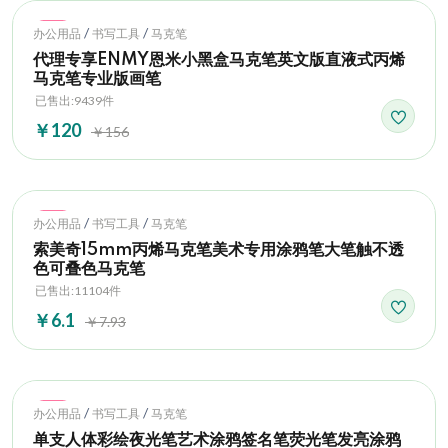
Hot
/
/
办公用品
书写工具
马克笔
代理专享ENMY恩米小黑盒马克笔英文版直液式丙烯
马克笔专业版画笔
已售出:9439件
￥120
￥156
Hot
/
/
办公用品
书写工具
马克笔
索美奇15mm丙烯马克笔美术专用涂鸦笔大笔触不透
色可叠色马克笔
已售出:11104件
￥6.1
￥7.93
Hot
/
/
办公用品
书写工具
马克笔
单支人体彩绘夜光笔艺术涂鸦签名笔荧光笔发亮涂鸦