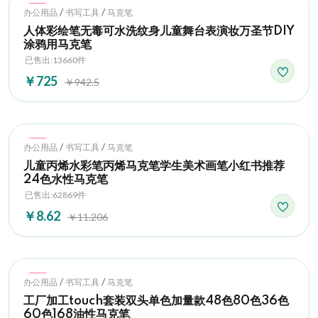
Hot
/
/
办公用品
书写工具
马克笔
人体彩绘笔无毒可水洗纹身儿童舞台表演妆万圣节DIY
涂鸦用马克笔
已售出:13660件
￥725
￥942.5
Hot
/
/
办公用品
书写工具
马克笔
儿童丙烯水彩笔丙烯马克笔学生美术画笔小红书推荐
24色水性马克笔
已售出:62869件
￥8.62
￥11.206
Hot
/
/
办公用品
书写工具
马克笔
工厂加工touch套装双头单色加量款48色80色36色
60色168油性马克笔