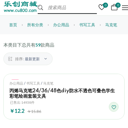
0
0
首页
所有分类
办公用品
书写工具
马克笔
本类目下总共有
59
款商品
排序:
最新更新
Hot
/
/
办公用品
书写工具
马克笔
丙烯马克笔24/36/48色diy防水不透色可叠色学生
彩笔绘画套装文具
已售出:14938件
￥12.2
￥15.86