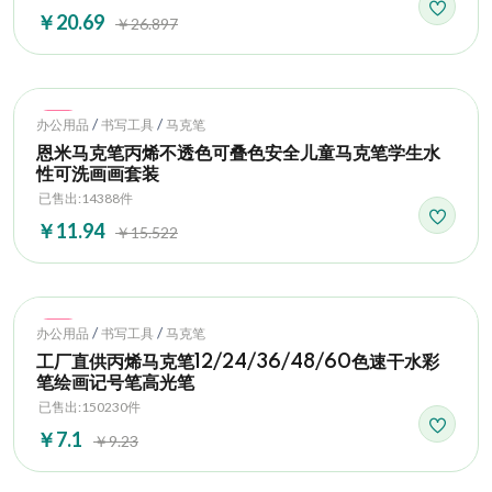
￥20.69
￥26.897
Hot
/
/
办公用品
书写工具
马克笔
恩米马克笔丙烯不透色可叠色安全儿童马克笔学生水
性可洗画画套装
已售出:14388件
￥11.94
￥15.522
Hot
/
/
办公用品
书写工具
马克笔
工厂直供丙烯马克笔12/24/36/48/60色速干水彩
笔绘画记号笔高光笔
已售出:150230件
￥7.1
￥9.23