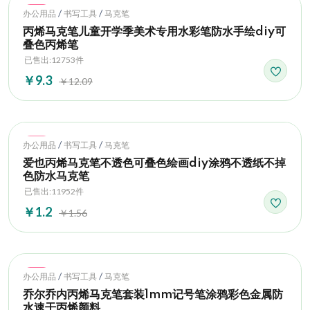
Hot
/
/
办公用品
书写工具
马克笔
丙烯马克笔儿童开学季美术专用水彩笔防水手绘diy可
叠色丙烯笔
已售出:12753件
￥9.3
￥12.09
Hot
/
/
办公用品
书写工具
马克笔
爱也丙烯马克笔不透色可叠色绘画diy涂鸦不透纸不掉
色防水马克笔
已售出:11952件
￥1.2
￥1.56
Hot
/
/
办公用品
书写工具
马克笔
乔尔乔内丙烯马克笔套装1mm记号笔涂鸦彩色金属防
水速干丙烯颜料