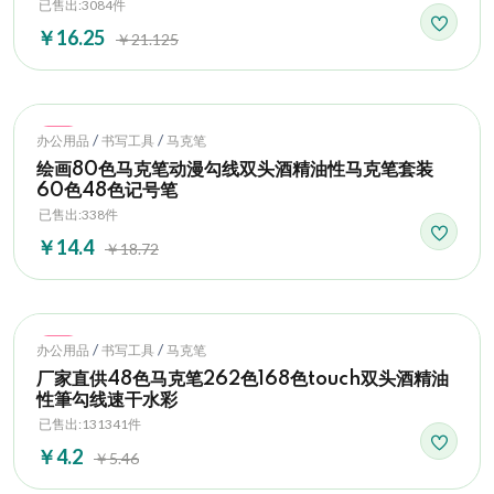
已售出:3084件
￥16.25
￥21.125
Hot
/
/
办公用品
书写工具
马克笔
绘画80色马克笔动漫勾线双头酒精油性马克笔套装
60色48色记号笔
已售出:338件
￥14.4
￥18.72
Hot
/
/
办公用品
书写工具
马克笔
厂家直供48色马克笔262色168色touch双头酒精油
性筆勾线速干水彩
已售出:131341件
￥4.2
￥5.46