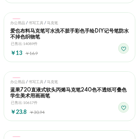
Hot
/
/
办公用品
书写工具
马克笔
爱也布料马克笔可水洗不脏手彩色手绘DIY记号笔防水
不掉色织物笔
已售出:14089件
￥13
￥16.9
Hot
/
/
办公用品
书写工具
马克笔
蓝果720直液式软头丙烯马克笔240色不透纸可叠色
学生美术用画画笔
已售出:10617件
￥23.8
￥30.94