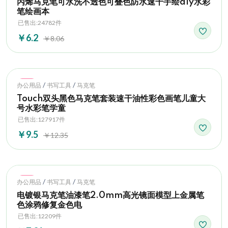
丙烯马克笔可水洗不透色可叠色防水速干手绘diy水彩
笔绘画本
已售出:24782件
￥6.2
￥8.06
Hot
/
/
办公用品
书写工具
马克笔
Touch双头黑色马克笔套装速干油性彩色画笔儿童大
号水彩笔学童
已售出:127917件
￥9.5
￥12.35
Hot
/
/
办公用品
书写工具
马克笔
电镀银马克笔油漆笔2.0mm高光镜面模型上金属笔
色涂鸦修复金色电
已售出:12209件