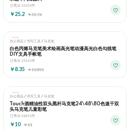
已售出:53153件
￥25.2
￥32.76
Hot
/
/
办公用品
书写工具
马克笔
白色丙烯马克笔美术绘画高光笔动漫高光白色勾线笔
DIY文具手帐笔
已售出:15315件
￥8.35
￥10.855
Hot
/
/
办公用品
书写工具
马克笔
Touch酒精油性双头黑杆马克笔24\48\80色速干双
头马克笔儿童彩笔
已售出:26351件
￥10
￥13