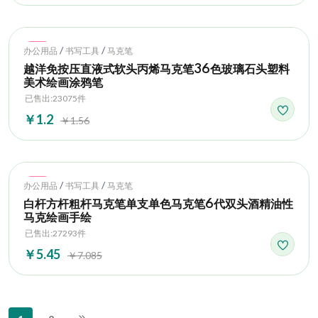
Hot
/
/
办公用品
书写工具
马克笔
越洋免按压直液式软头丙烯马克笔36色玻璃石头塑料
美术绘画涂鸦笔
已售出:23075件
￥1.2
￥1.56
Hot
/
/
办公用品
书写工具
马克笔
白杆方杆粗杆马克笔单支单色马克笔6代双头酒精油性
马克绘画手绘
已售出:27293件
￥5.45
￥7.085