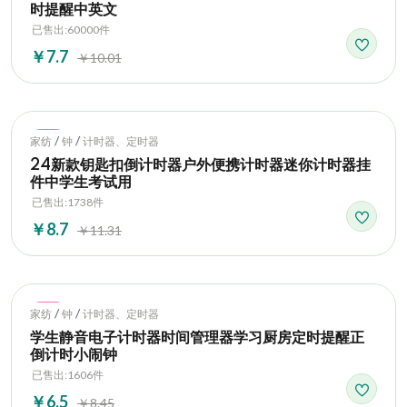
时提醒中英文
已售出:60000件
￥7.7
￥10.01
Hot
/
/
家纺
钟
计时器、定时器
24新款钥匙扣倒计时器户外便携计时器迷你计时器挂
件中学生考试用
已售出:1738件
￥8.7
￥11.31
Hot
/
/
家纺
钟
计时器、定时器
学生静音电子计时器时间管理器学习厨房定时提醒正
倒计时小闹钟
已售出:1606件
￥6.5
￥8.45