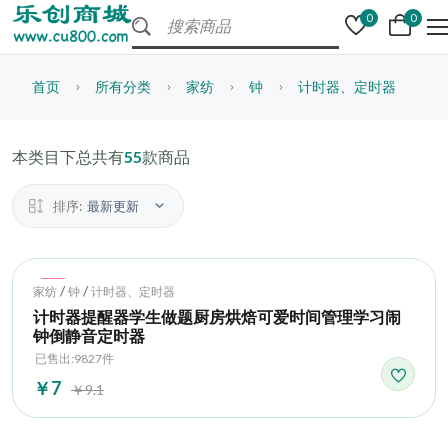
0
0
首页
所有分类
家纺
钟
计时器、定时器
本类目下总共有
55
款商品
排序:
最新更新
Hot
/
/
家纺
钟
计时器、定时器
计时器提醒器学生做题厨房烘焙可爱时间管理学习闹
钟倒静音定时器
已售出:9827件
￥7
￥9.1