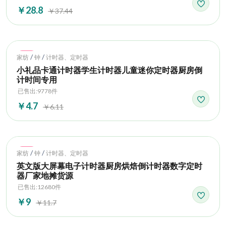
￥28.8
￥37.44
Hot
/
/
家纺
钟
计时器、定时器
小礼品卡通计时器学生计时器儿童迷你定时器厨房倒
计时间专用
已售出:9778件
￥4.7
￥6.11
Hot
/
/
家纺
钟
计时器、定时器
英文版大屏幕电子计时器厨房烘焙倒计时器数字定时
器厂家地摊货源
已售出:12680件
￥9
￥11.7