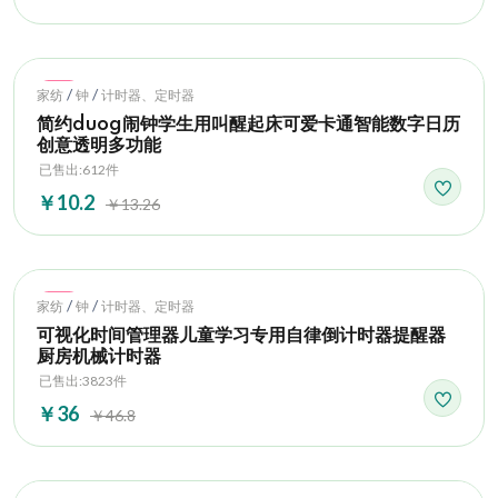
Hot
/
/
家纺
钟
计时器、定时器
简约duog闹钟学生用叫醒起床可爱卡通智能数字日历
创意透明多功能
已售出:612件
￥10.2
￥13.26
Hot
/
/
家纺
钟
计时器、定时器
可视化时间管理器儿童学习专用自律倒计时器提醒器
厨房机械计时器
已售出:3823件
￥36
￥46.8