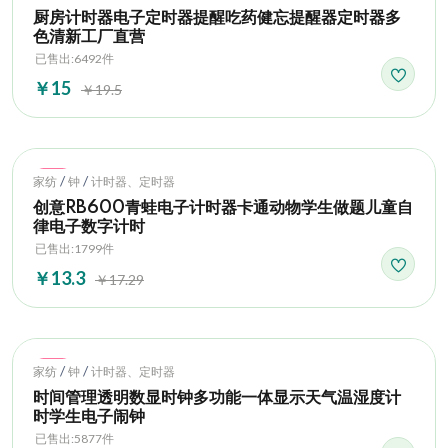
厨房计时器电子定时器提醒吃药健忘提醒器定时器多
色清新工厂直营
已售出:6492件
￥15
￥19.5
Hot
/
/
家纺
钟
计时器、定时器
创意RB600青蛙电子计时器卡通动物学生做题儿童自
律电子数字计时
已售出:1799件
￥13.3
￥17.29
Hot
/
/
家纺
钟
计时器、定时器
时间管理透明数显时钟多功能一体显示天气温湿度计
时学生电子闹钟
已售出:5877件