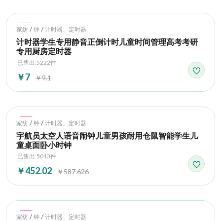
Hot
/
/
家纺
钟
计时器、定时器
计时器学生专用静音正倒计时儿童时间管理高考考研
专用厨房定时器
已售出:5222件
￥7
￥9.1
Hot
/
/
家纺
钟
计时器、定时器
宇航员太空人语音闹钟儿童男孩耐用仓鼠智能学生儿
童桌面卧小时钟
已售出:5013件
￥452.02
￥587.626
Hot
/
/
家纺
钟
计时器、定时器