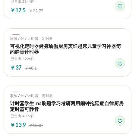
已售出:2844件
￥17.5
￥22.75
Hot
/
/
家纺
钟
计时器、定时器
可视化定时器健身瑜伽厨房烹饪起床儿童学习神器简
约静音计时器
已售出:2996件
￥37
￥48.1
Hot
/
/
家纺
钟
计时器、定时器
计时器学生ins刷题学习考研两用闹钟拖延症自律厨房
定时器可静音
已售出:4097件
￥13.9
￥18.07