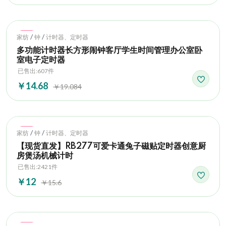
Hot
/
/
家纺
钟
计时器、定时器
多功能计时器长方形闹钟客厅学生时间管理办公室卧
室电子定时器
已售出:607件
￥14.68
￥19.084
Hot
/
/
家纺
钟
计时器、定时器
【现货直发】RB277可爱卡通兔子磁贴定时器创意厨
房煲汤机械计时
已售出:2421件
￥12
￥15.6