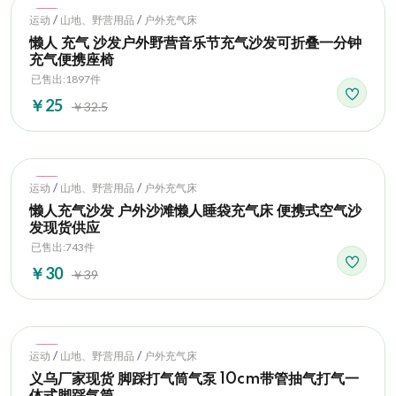
Hot
/
/
运动
山地、野营用品
户外充气床
懒人 充气 沙发户外野营音乐节充气沙发可折叠一分钟
充气便携座椅
已售出:1897件
￥25
￥32.5
Hot
/
/
运动
山地、野营用品
户外充气床
懒人充气沙发 户外沙滩懒人睡袋充气床 便携式空气沙
发现货供应
已售出:743件
￥30
￥39
Hot
/
/
运动
山地、野营用品
户外充气床
义乌厂家现货 脚踩打气筒气泵 10cm带管抽气打气一
体式脚踩气筒