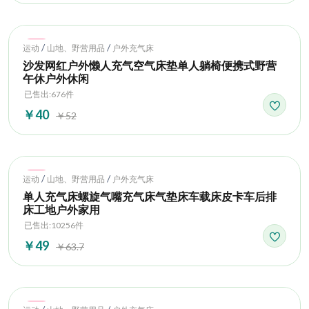
Hot
/
/
运动
山地、野营用品
户外充气床
沙发网红户外懒人充气空气床垫单人躺椅便携式野营
午休户外休闲
已售出:676件
￥40
￥52
Hot
/
/
运动
山地、野营用品
户外充气床
单人充气床螺旋气嘴充气床气垫床车载床皮卡车后排
床工地户外家用
已售出:10256件
￥49
￥63.7
Hot