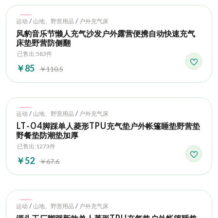
Hot
/
/
运动
山地、野营用品
户外充气床
风豹音乐节懒人充气沙发户外露营便携自动快速充气
床垫野营防侧翻
已售出:583件
￥85
￥110.5
Hot
/
/
运动
山地、野营用品
户外充气床
LT-04脚踩单人菱形TPU充气垫户外帐篷睡垫野营垫
野餐垫防潮垫加厚
已售出:1273件
￥52
￥67.6
Hot
/
/
运动
山地、野营用品
户外充气床