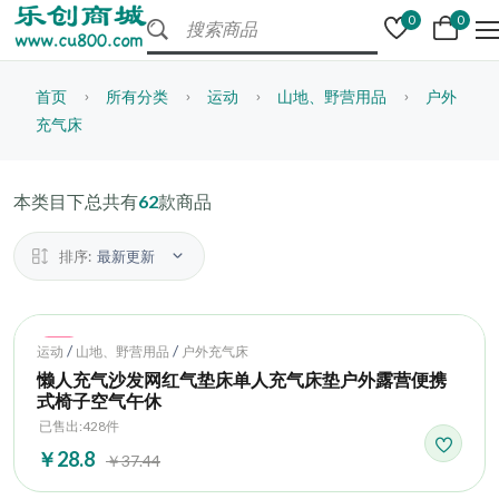
0
0
首页
所有分类
运动
山地、野营用品
户外
充气床
本类目下总共有
62
款商品
排序:
最新更新
Hot
/
/
运动
山地、野营用品
户外充气床
懒人充气沙发网红气垫床单人充气床垫户外露营便携
式椅子空气午休
已售出:428件
￥28.8
￥37.44