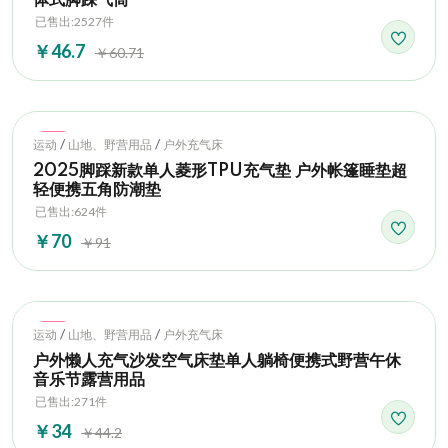
已售出:2527件
￥46.7
￥60.71
Hot
/
/
运动
山地、野营用品
户外充气床
2025脚踩新款单人菱形TPU充气垫 户外帐篷睡垫超
轻便携五角防潮垫
已售出:624件
￥70
￥91
Hot
/
/
运动
山地、野营用品
户外充气床
户外懒人充气沙发空气床垫单人躺椅便携式野营午休
音乐节露营用品
已售出:271件
￥34
￥44.2