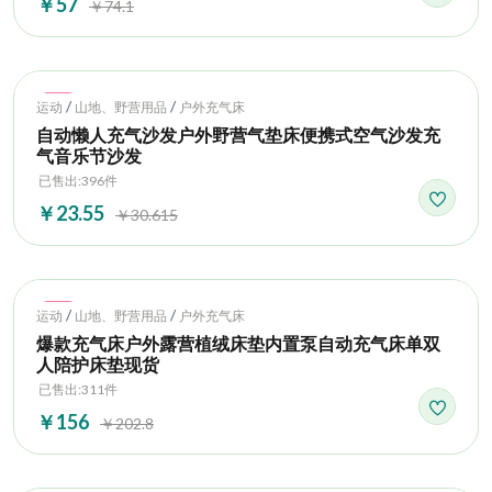
￥57
￥74.1
Hot
/
/
运动
山地、野营用品
户外充气床
自动懒人充气沙发户外野营气垫床便携式空气沙发充
气音乐节沙发
已售出:396件
￥23.55
￥30.615
Hot
/
/
运动
山地、野营用品
户外充气床
爆款充气床户外露营植绒床垫内置泵自动充气床单双
人陪护床垫现货
已售出:311件
￥156
￥202.8