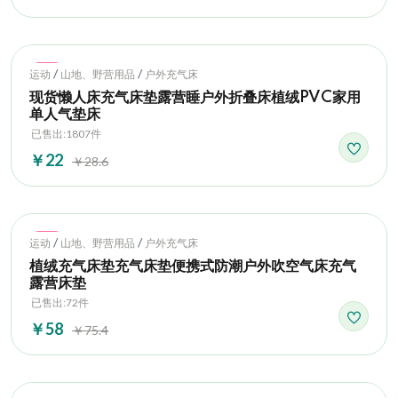
Hot
/
/
运动
山地、野营用品
户外充气床
现货懒人床充气床垫露营睡户外折叠床植绒PVC家用
单人气垫床
已售出:1807件
￥22
￥28.6
Hot
/
/
运动
山地、野营用品
户外充气床
植绒充气床垫充气床垫便携式防潮户外吹空气床充气
露营床垫
已售出:72件
￥58
￥75.4