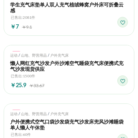
学生充气床垫单人双人充气植绒蜂窝户外床可折叠云
感
已售出:2081件
￥7
￥9.1
Hot
/
/
运动
山地、野营用品
户外充气床
懒人网红充气沙发户外沙滩空气睡袋充气床便携式充
气沙发现货供应
已售出:1500件
￥25.9
￥33.67
Hot
/
/
运动
山地、野营用品
户外充气床
户外便携式空气口袋沙发袋充气沙发床兜风沙滩睡袋
单人懒人午休垫
已售出:60件