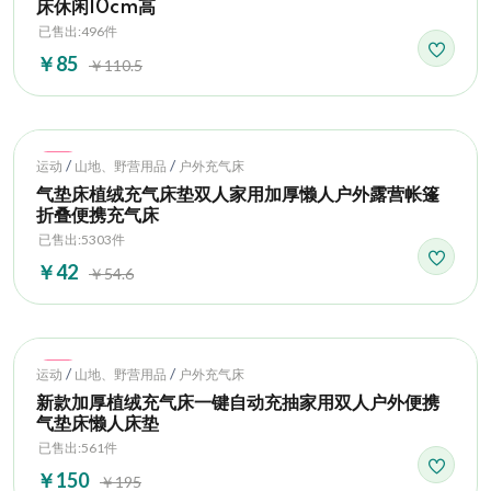
床休闲10cm高
已售出:496件
￥85
￥110.5
Hot
/
/
运动
山地、野营用品
户外充气床
气垫床植绒充气床垫双人家用加厚懒人户外露营帐篷
折叠便携充气床
已售出:5303件
￥42
￥54.6
Hot
/
/
运动
山地、野营用品
户外充气床
新款加厚植绒充气床一键自动充抽家用双人户外便携
气垫床懒人床垫
已售出:561件
￥150
￥195