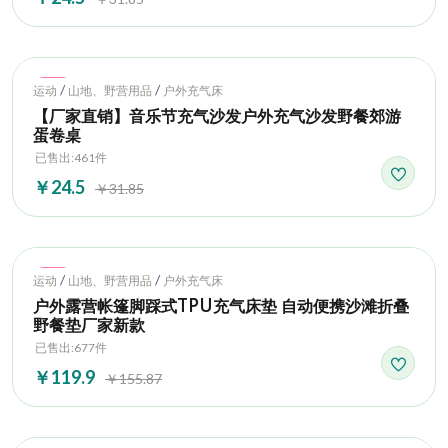
Hot
/
/
运动
山地、野营用品
户外充气床
【厂家直销】音乐节充气沙发户外充气沙发野餐郊游
蛋卷桌
已售出:461件
￥24.5
￥31.85
Hot
/
/
运动
山地、野营用品
户外充气床
户外露营帐篷脚踩式TPU充气床垫 自动便携沙滩折叠
野餐垫厂家新款
已售出:677件
￥119.9
￥155.87