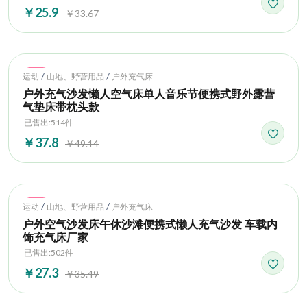
￥25.9
￥33.67
Hot
/
/
运动
山地、野营用品
户外充气床
户外充气沙发懒人空气床单人音乐节便携式野外露营
气垫床带枕头款
已售出:514件
￥37.8
￥49.14
Hot
/
/
运动
山地、野营用品
户外充气床
户外空气沙发床午休沙滩便携式懒人充气沙发 车载内
饰充气床厂家
已售出:502件
￥27.3
￥35.49