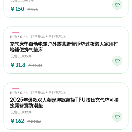
已售出:1961件
￥150
￥195
Hot
/
/
运动
山地、野营用品
户外充气床
充气床垫自动帐篷户外露营野营睡垫过夜懒人家用打
地铺便携气垫床
已售出:935件
￥31.8
￥41.34
Hot
/
/
运动
山地、野营用品
户外充气床
2025年爆款双人菱形脚踩超轻TPU按压充气垫可拼
接露营宽防潮垫
已售出:932件
￥162
￥210.6