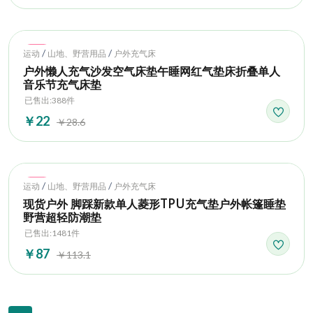
Hot
/
/
运动
山地、野营用品
户外充气床
户外懒人充气沙发空气床垫午睡网红气垫床折叠单人
音乐节充气床垫
已售出:388件
￥22
￥28.6
Hot
/
/
运动
山地、野营用品
户外充气床
现货户外 脚踩新款单人菱形TPU充气垫户外帐篷睡垫
野营超轻防潮垫
已售出:1481件
￥87
￥113.1