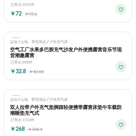
已售出:3335件
￥72
￥93.6
Hot
/
/
运动
山地、野营用品
户外充气床
空气工厂水果多巴胺充气沙发户外便携露营音乐节现
货潮趣露营
已售出:808件
￥32.8
￥42.64
Hot
/
/
运动
山地、野营用品
户外充气床
双人拉带户外充气垫脚踩轻便携带露营床垫午车载防
潮睡垫充气式
已售出:1724件
￥268
￥348.4