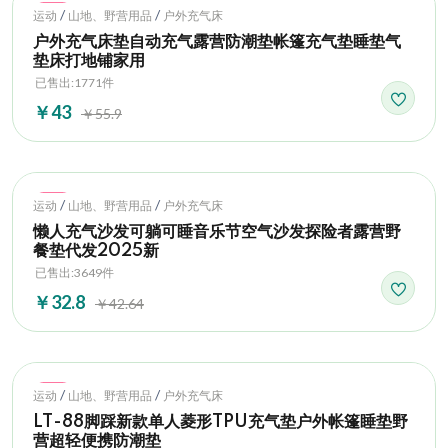
Hot
/
/
运动
山地、野营用品
户外充气床
户外充气床垫自动充气露营防潮垫帐篷充气垫睡垫气
垫床打地铺家用
已售出:1771件
￥43
￥55.9
Hot
/
/
运动
山地、野营用品
户外充气床
懒人充气沙发可躺可睡音乐节空气沙发探险者露营野
餐垫代发2025新
已售出:3649件
￥32.8
￥42.64
Hot
/
/
运动
山地、野营用品
户外充气床
LT-88脚踩新款单人菱形TPU充气垫户外帐篷睡垫野
营超轻便携防潮垫