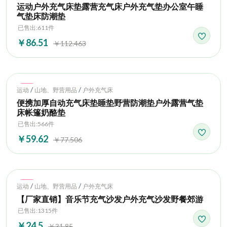
运动户外充气床垫露营充气床户外充气垫办公室午睡
气垫床防潮垫
已售出:611件
￥86.51
￥112.463
Hot
/
/
运动
山地、野营用品
户外充气床
便携加厚自动充气床垫睡垫野营防潮垫户外露营气垫
床帐篷奶酪垫
已售出:566件
￥59.62
￥77.506
Hot
/
/
运动
山地、野营用品
户外充气床
【厂家直销】音乐节充气沙发户外充气沙发野餐郊游
已售出:1315件
￥24.5
￥31.85