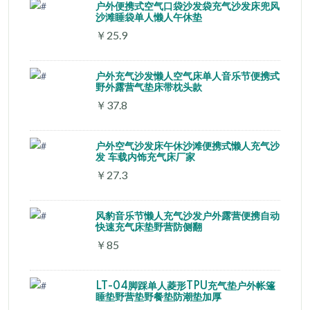
户外便携式空气口袋沙发袋充气沙发床兜风
沙滩睡袋单人懒人午休垫
￥25.9
户外充气沙发懒人空气床单人音乐节便携式
野外露营气垫床带枕头款
￥37.8
户外空气沙发床午休沙滩便携式懒人充气沙
发 车载内饰充气床厂家
￥27.3
风豹音乐节懒人充气沙发户外露营便携自动
快速充气床垫野营防侧翻
￥85
LT-04脚踩单人菱形TPU充气垫户外帐篷
睡垫野营垫野餐垫防潮垫加厚