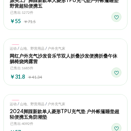
源头工厂脚踩新款单人菱形TPU充气垫户外帐篷睡垫
野营超轻便携五
已售出:1272件
￥55
￥71.5
Hot
/
/
运动
山地、野营用品
户外充气床
网红户外充气沙发音乐节双人折叠沙发便携折叠午休
躺椅烧烤露营
已售出:1685件
￥31.8
￥41.34
Hot
/
/
运动
山地、野营用品
户外充气床
2024脚踩新款单人菱形TPU充气垫 户外帐篷睡垫超
轻便携五角防潮垫
已售出:4092件