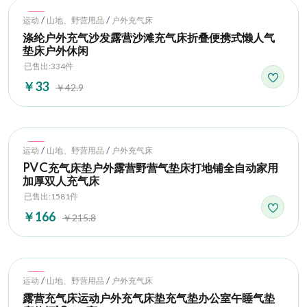
Hot
/
/
运动
山地、野营用品
户外充气床
涤纶户外充气沙发露营沙滩充气床折叠便携式懒人气
垫床户外休闲
已售出:334件
￥33
￥42.9
Hot
/
/
运动
山地、野营用品
户外充气床
PVC充气床垫户外露营野营气垫床打地铺全自动家用
加厚双人充气床
已售出:1581件
￥166
￥215.8
Hot
/
/
运动
山地、野营用品
户外充气床
露营充气床运动户外充气床垫充气垫办公室午睡气垫