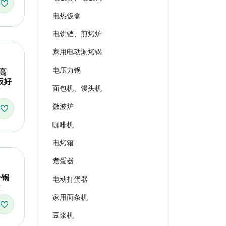
电热饭盒
电饼铛、煎烤炉
家用电动涮烤锅
电压力锅
高
饭好
面包机、馒头机
微波炉
咖啡机
电烤箱
煮蛋器
一锅
电动打蛋器
煲
家用面条机
豆浆机