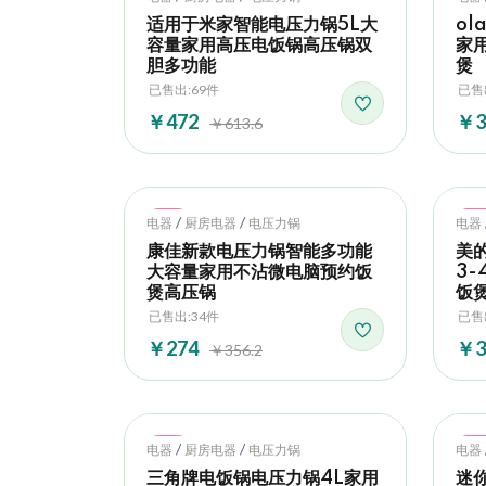
适用于米家智能电压力锅5L大
ol
容量家用高压电饭锅高压锅双
家
胆多功能
煲
已售出:69件
已售
￥472
￥3
￥613.6
Hot
Ho
/
/
电器
厨房电器
电压力锅
电器
康佳新款电压力锅智能多功能
美
大容量家用不沾微电脑预约饭
3
煲高压锅
饭
已售出:34件
已售
￥274
￥3
￥356.2
Hot
Ho
/
/
电器
厨房电器
电压力锅
电器
三角牌电饭锅电压力锅4L家用
迷