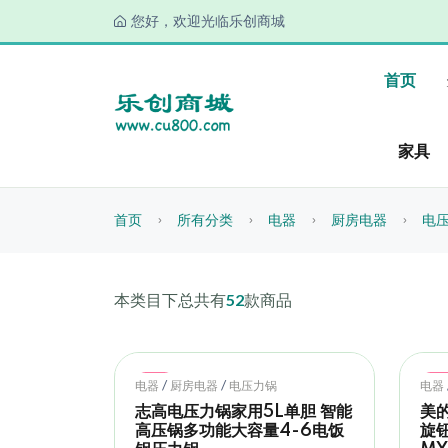
您好，欢迎光临乐创商城
首页
家具
首页
所有分类
电器
厨房电器
电
本类目下总共有
52
款商品
Hot
Ho
/
/
电器
厨房电器
电压力锅
电器
志高电压力锅家用5L单胆 智能
美
高压锅多功能大容量4-6电饭
旋