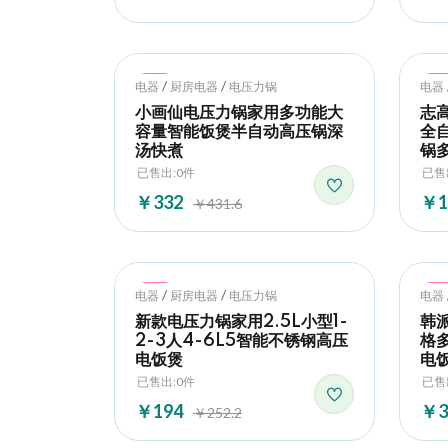
Hot
Ho
/
/
电器
厨房电器
电压力锅
电器
小画仙电压力锅家用多功能大
志
容量智能饭煲半自动高压锅深
全
汤快煮
锅
已售出:0件
已售
￥332
￥1
￥431.6
Hot
Ho
/
/
电器
厨房电器
电压力锅
电器
新款电压力锅家用2.5L小型1-
韩
2-3人4-6L5智能不锈钢高压
格
电饭煲
电
已售出:0件
已售
￥194
￥3
￥252.2