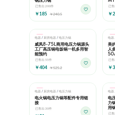
锅压力锅
MY
已售出:200件
已售
￥185
￥2
￥240.5
Hot
Ho
/
/
电器
厨房电器
电压力锅
电器
威凤8-75L商用电压力锅源头
美的
工厂高压锅电饭锅一机多用智
人
能预约
50
已售出:55件
已售
￥404
￥3
￥525.2
Hot
Ho
/
/
电器
厨房电器
电压力锅
电器
电火锅电压力锅等配件专用链
电
接
力
用
已售出:30件
已售