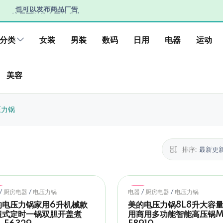
也可以发布商品广告
这里可以发布网址公告
也可以发布商品广告
分类
女装
男装
数码
日用
电器
运动
美容
压力锅
排序:
最新更
t
Hot
/
/
/
/
厨房电器
电压力锅
电器
厨房电器
电压力锅
的电压力锅家用6升机械款
美的电压力锅8L8升大容
钮式定时一锅双胆开盖煮
用商用多功能智能高压锅M