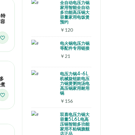
全自动电压力锅
家用智能全自动
多功能高压锅大
L特
容量家用电饭煲
大容
预约
￥120
电火锅电压力锅
等配件专用链接
￥21
电压力锅4-6L
多
机械旋钮款电压
力锅煲粥炖汤电
快煮
高压锅家用耐用
锅
￥156
双喜电压力锅大
容量5L6L电高
压锅智能多功能
家用不粘锅旗舰
店正品