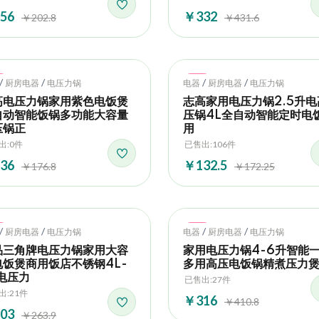
56
￥332
￥202.8
￥431.6
t
Hot
/
/
/
/
厨房电器
电压力锅
电器
厨房电器
电压力锅
高电压力锅家用紫色电饭煲
志高家用电压力锅2.5升电
自动智能饭锅多功能大容量
压锅4L全自动智能定时电
压锅正
用
出:0件
已售出:106件
36
￥132.5
￥176.8
￥172.25
t
Hot
/
/
/
/
厨房电器
电压力锅
电器
厨房电器
电压力锅
品三角牌电压力锅家用大容
家用电压力锅4-6升智能
电饭煲商用饭店不锈钢4L-
多用高压电饭锅精煮压力
电压力
已售出:27件
出:21件
￥316
￥410.8
03
￥263.9