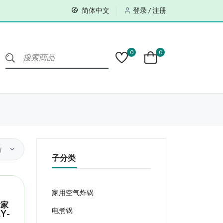
简体中文
登录 / 注册
0
0
新
子分类
家用空气炸锅
量家
电煮锅
Y-