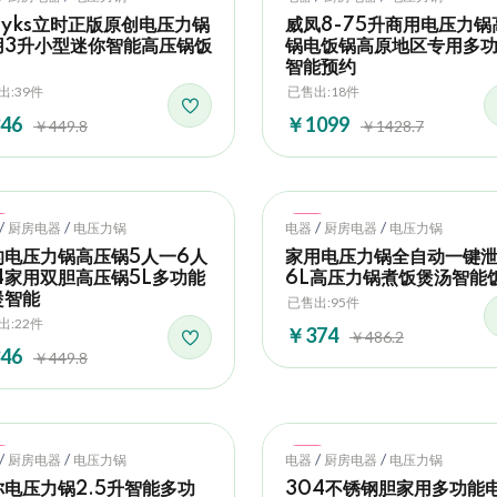
ayks立时正版原创电压力锅
威凤8-75升商用电压力锅
用3升小型迷你智能高压锅饭
锅电饭锅高原地区专用多
智能预约
出:39件
已售出:18件
46
￥1099
￥449.8
￥1428.7
t
Hot
/
/
/
/
厨房电器
电压力锅
电器
厨房电器
电压力锅
的电压力锅高压锅5人一6人
家用电压力锅全自动一键
-4家用双胆高压锅5L多功能
6L高压力锅煮饭煲汤智能
煲智能
已售出:95件
出:22件
￥374
￥486.2
46
￥449.8
t
Hot
/
/
/
/
厨房电器
电压力锅
电器
厨房电器
电压力锅
你电压力锅2.5升智能多功
304不锈钢胆家用多功能