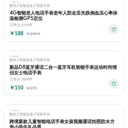
Hot
/
/
数码
智能设备
智能手表
4G智能老人电话手表老年人防走丢失跌倒血压心率体
温检测GPS定位
已售出:1519件
￥188
￥244.4
Hot
/
/
数码
智能设备
智能手表
新品D8蓝牙通话二合一蓝牙耳机智能手表运动时尚情
侣女士电话手表
已售出:1860件
￥150
￥195
Hot
/
/
数码
智能设备
智能手表
跨境新款儿童智能电话手表女孩视频通话拍照防水方
形小学生礼品男