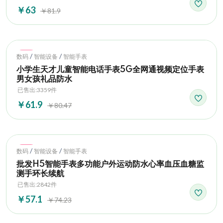
￥63
￥81.9
Hot
/
/
数码
智能设备
智能手表
小学生天才儿童智能电话手表5G全网通视频定位手表
男女孩礼品防水
已售出:3359件
￥61.9
￥80.47
Hot
/
/
数码
智能设备
智能手表
批发H5智能手表多功能户外运动防水心率血压血糖监
测手环长续航
已售出:2842件
￥57.1
￥74.23