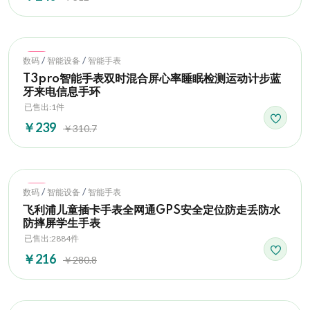
Hot
/
/
数码
智能设备
智能手表
T3pro智能手表双时混合屏心率睡眠检测运动计步蓝
牙来电信息手环
已售出:1件
￥239
￥310.7
Hot
/
/
数码
智能设备
智能手表
飞利浦儿童插卡手表全网通GPS安全定位防走丢防水
防摔屏学生手表
已售出:2884件
￥216
￥280.8