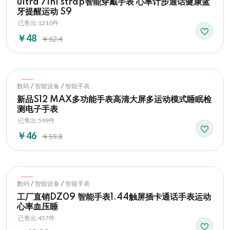
ultra 7in1 strap智能穿戴手表 心率计步通话健康蓝
牙提醒运动 S9
已售出:1210件
￥48
￥62.4
Hot
/
/
数码
智能设备
智能手表
新品S12 MAX多功能手表高清大屏多运动模式睡眠检
测电子手表
已售出:599件
￥46
￥59.8
Hot
/
/
数码
智能设备
智能手表
工厂直销DZ09 智能手表1.44触屏插卡通话手表运动
心率血压睡
已售出:457件