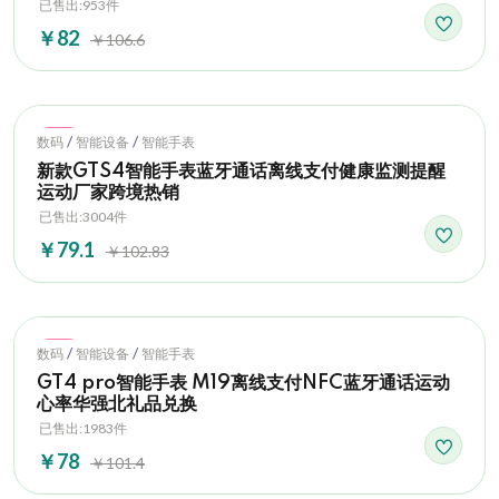
已售出:953件
￥82
￥106.6
Hot
/
/
数码
智能设备
智能手表
新款GTS4智能手表蓝牙通话离线支付健康监测提醒
运动厂家跨境热销
已售出:3004件
￥79.1
￥102.83
Hot
/
/
数码
智能设备
智能手表
GT4 pro智能手表 M19离线支付NFC蓝牙通话运动
心率华强北礼品兑换
已售出:1983件
￥78
￥101.4