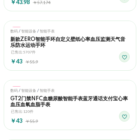
￥43.98
￥57.174
Hot
/
/
数码
智能设备
智能手表
新款ZERO智能手环自定义壁纸心率血压监测天气音
乐防水运动手环
已售出:5707件
￥43
￥55.9
Hot
/
/
数码
智能设备
智能手表
GT2门禁NFC血糖尿酸智能手表蓝牙通话支付宝心率
血压血氧血脂手表
已售出:120件
￥43
￥55.9