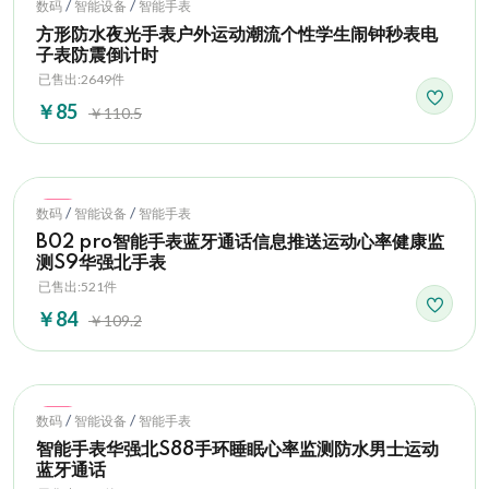
Hot
/
/
数码
智能设备
智能手表
方形防水夜光手表户外运动潮流个性学生闹钟秒表电
子表防震倒计时
已售出:2649件
￥85
￥110.5
Hot
/
/
数码
智能设备
智能手表
B02 pro智能手表蓝牙通话信息推送运动心率健康监
测S9华强北手表
已售出:521件
￥84
￥109.2
Hot
/
/
数码
智能设备
智能手表
智能手表华强北S88手环睡眠心率监测防水男士运动
蓝牙通话