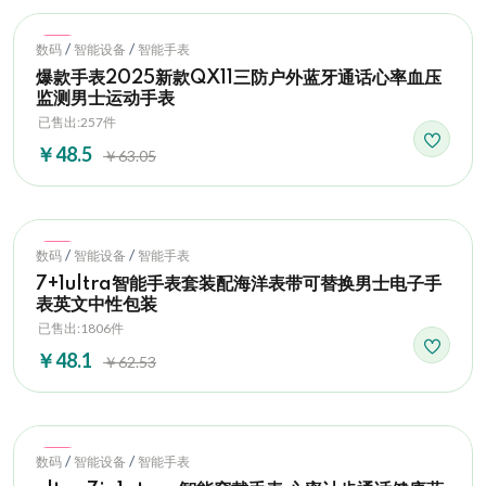
Hot
/
/
数码
智能设备
智能手表
爆款手表2025新款QX11三防户外蓝牙通话心率血压
监测男士运动手表
已售出:257件
￥48.5
￥63.05
Hot
/
/
数码
智能设备
智能手表
7+1ultra智能手表套装配海洋表带可替换男士电子手
表英文中性包装
已售出:1806件
￥48.1
￥62.53
Hot
/
/
数码
智能设备
智能手表