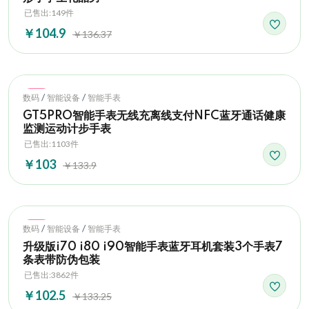
已售出:149件
￥104.9
￥136.37
Hot
/
/
数码
智能设备
智能手表
GT5PRO智能手表无线充离线支付NFC蓝牙通话健康
监测运动计步手表
已售出:1103件
￥103
￥133.9
Hot
/
/
数码
智能设备
智能手表
升级版i70 i80 i90智能手表蓝牙耳机套装3个手表7
条表带防伪包装
已售出:3862件
￥102.5
￥133.25