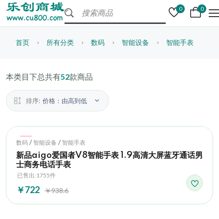
0
0
首页
所有分类
数码
智能设备
智能手表
本类目下总共有
52
款商品
排序:
价格：由高到低
Hot
/
/
数码
智能设备
智能手表
新品aigo爱国者V8智能手表 1.9高清大屏蓝牙通话男
士商务电话手表
已售出:1755件
￥722
￥938.6