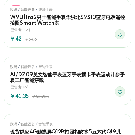
Hot
/
/
数码
智能设备
智能手表
W9Ultra2男士智能手表华强北S9S10蓝牙电话遥控
拍照Smart Watch表
已售出:885件
￥42
￥54.6
Hot
/
/
数码
智能设备
智能手表
A1/DZ09英文智能手表蓝牙手表插卡手表运动计步手
表工厂智能穿戴
已售出:16件
￥41.35
￥53.755
Hot
/
/
数码
智能设备
智能手表
现货供应4G触摸屏Q12B拍照相防水5五六代Q19儿