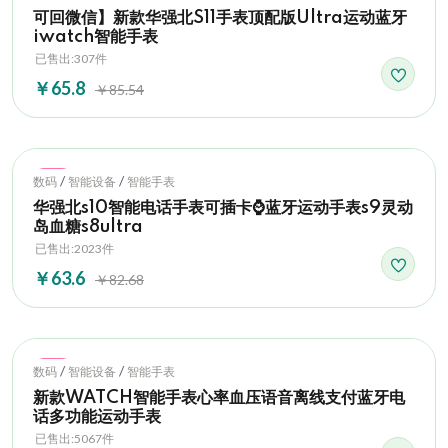
可回微信】新款华强北S11手表顶配版Ultra运动蓝牙
iwatch智能手表
已售出:307件
￥65.8
￥85.54
Hot
/
/
数码
智能设备
智能手表
华强北s10智能电话手表可插卡⌚蓝牙运动手表s9灵动
岛血糖s8ultra
已售出:2023件
￥63.6
￥82.68
Hot
/
/
数码
智能设备
智能手表
新款WATCH智能手表心率血压语音离线支付蓝牙电
话多功能运动手表
已售出:5067件