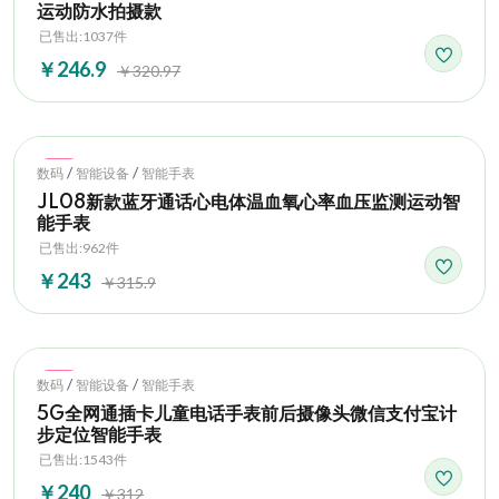
运动防水拍摄款
已售出:1037件
￥246.9
￥320.97
Hot
/
/
数码
智能设备
智能手表
JL08新款蓝牙通话心电体温血氧心率血压监测运动智
能手表
已售出:962件
￥243
￥315.9
Hot
/
/
数码
智能设备
智能手表
5G全网通插卡儿童电话手表前后摄像头微信支付宝计
步定位智能手表
已售出:1543件
￥240
￥312